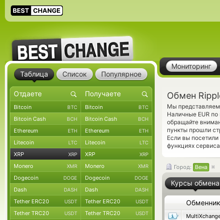
Мониторинг
Таблица
Список
Популярное
Обмен Rippl
Мы представляем 
Bitcoin
Bitcoin
BTC
BTC
Наличные EUR по 
Bitcoin Cash
Bitcoin Cash
BCH
BCH
обращайте вниман
пункты прошли ст
Ethereum
Ethereum
ETH
ETH
Если вы посетили
Litecoin
Litecoin
LTC
LTC
функциях сервиса
XRP
XRP
XRP
XRP
Monero
Monero
XMR
XMR
Город:
Вена
Dogecoin
Dogecoin
DOGE
DOGE
Курсы обмена
Dash
Dash
DASH
DASH
Tether ERC20
Tether ERC20
USDT
USDT
Обменни
Tether TRC20
Tether TRC20
USDT
USDT
MultiXchang