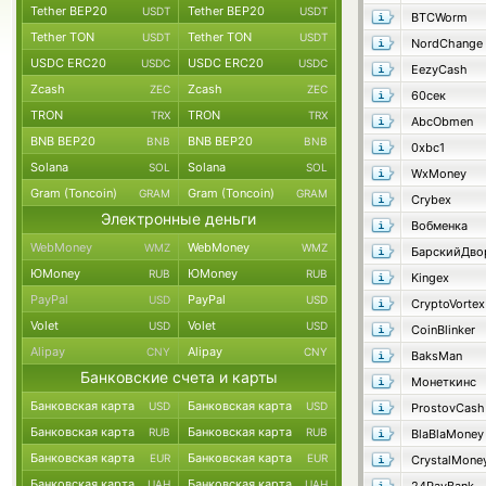
Tether BEP20
Tether BEP20
USDT
USDT
BTCWorm
Tether TON
Tether TON
USDT
USDT
NordChange
USDC ERC20
USDC ERC20
USDC
USDC
EezyCash
Zcash
Zcash
ZEC
ZEC
60сек
TRON
TRON
TRX
TRX
AbcObmen
BNB BEP20
BNB BEP20
BNB
BNB
0xbc1
Solana
Solana
SOL
SOL
WxMoney
Gram (Toncoin)
Gram (Toncoin)
GRAM
GRAM
Crybex
Электронные деньги
Вобменка
WebMoney
WebMoney
WMZ
WMZ
БарскийДво
ЮMoney
ЮMoney
RUB
RUB
Kingex
PayPal
PayPal
USD
USD
CryptoVortex
Volet
Volet
USD
USD
CoinBlinker
Alipay
Alipay
CNY
CNY
BaksMan
Банковские счета и карты
Монеткинс
Банковская карта
Банковская карта
USD
USD
ProstovCash
Банковская карта
Банковская карта
RUB
RUB
BlaBlaMoney
Банковская карта
Банковская карта
EUR
EUR
CrystalMone
Банковская карта
Банковская карта
UAH
UAH