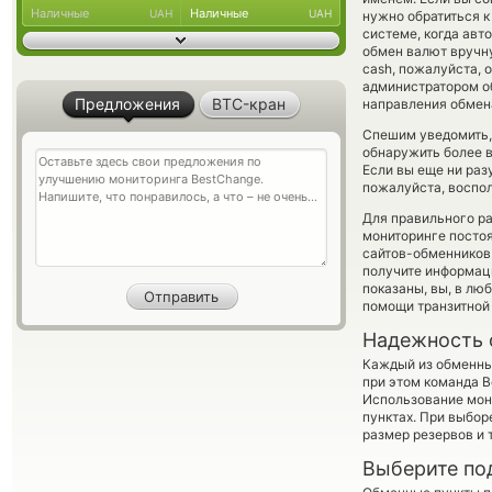
Наличные
Наличные
UAH
UAH
нужно обратиться к
системе, когда ав
обмен валют вручну
cash, пожалуйста,
администратором об
Предложения
BTC-кран
направления обмен
Спешим уведомить,
обнаружить более в
Если вы еще ни раз
пожалуйста, воспол
Для правильного ра
мониторинге посто
сайтов-обменников 
получите информаци
показаны, вы, в лю
помощи транзитной
Надежность 
Каждый из обменны
при этом команда 
Использование мон
пунктах. При выбор
размер резервов и 
Выберите по