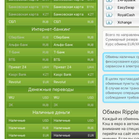
24PayBank
Банковская карта
Банковская карта
BYN
BYN
EasySwap
Банковская карта
Банковская карта
KZT
KZT
RoyalCash
СБП
СБП
RUB
RUB
Xchange
Интернет-банкинг
Всего по направлен
Сбербанк
Сбербанк
RUB
RUB
Суммарный резерв
Курс обмена
EUR/X
Альфа-Банк
Альфа-Банк
RUB
RUB
Т-Банк
Т-Банк
RUB
RUB
Обмены наличных с
ВТБ
ВТБ
RUB
RUB
фиксирования курс
сервисом в электр
Приват 24
Приват 24
UAH
UAH
Kaspi Bank
Kaspi Bank
KZT
KZT
В целях противоде
Revolut
Revolut
EUR
EUR
обменные пункты п
В случае если тра
Денежные переводы
обменную операци
WU
WU
соблюдения требов
USD
USD
ЗК
ЗК
RUB
RUB
Обмен Ripple
Наличные деньги
Каждый из обменных
Наличные
Наличные
USD
USD
Кэш в евро в автом
Наличные
Наличные
RUB
RUB
внимание на специа
перейти на сайт ин
Наличные
Наличные
EUR
EUR
именем. Если вы со