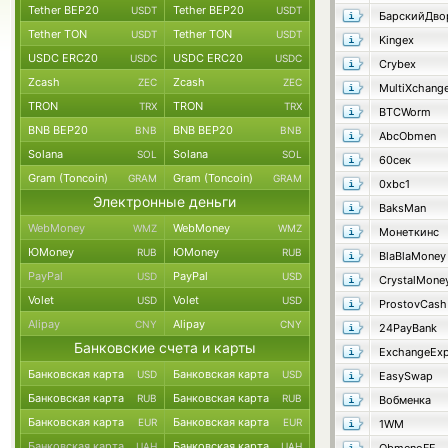
Tether BEP20
Tether BEP20
USDT
USDT
БарскийДво
Tether TON
Tether TON
USDT
USDT
Kingex
USDC ERC20
USDC ERC20
USDC
USDC
Crybex
Zcash
Zcash
ZEC
ZEC
MultiXchang
TRON
TRON
TRX
TRX
BTCWorm
BNB BEP20
BNB BEP20
BNB
BNB
AbcObmen
Solana
Solana
SOL
SOL
60сек
Gram (Toncoin)
Gram (Toncoin)
GRAM
GRAM
0xbc1
Электронные деньги
BaksMan
WebMoney
WebMoney
WMZ
WMZ
Монеткинс
ЮMoney
ЮMoney
RUB
RUB
BlaBlaMoney
PayPal
PayPal
USD
USD
CrystalMone
Volet
Volet
USD
USD
ProstovCash
Alipay
Alipay
CNY
CNY
24PayBank
Банковские счета и карты
ExchangeExp
Банковская карта
Банковская карта
USD
USD
EasySwap
Банковская карта
Банковская карта
RUB
RUB
Вобменка
Банковская карта
Банковская карта
EUR
EUR
1WM
Банковская карта
Банковская карта
UAH
UAH