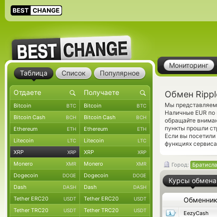
Мониторинг
Таблица
Список
Популярное
Обмен Rippl
Мы представляем 
Bitcoin
Bitcoin
BTC
BTC
Наличные EUR по 
Bitcoin Cash
Bitcoin Cash
BCH
BCH
обращайте вниман
пункты прошли ст
Ethereum
Ethereum
ETH
ETH
Если вы посетили
Litecoin
Litecoin
LTC
LTC
функциях сервиса
XRP
XRP
XRP
XRP
Monero
Monero
XMR
XMR
Город:
Братисла
Dogecoin
Dogecoin
DOGE
DOGE
Курсы обмена
Dash
Dash
DASH
DASH
Tether ERC20
Tether ERC20
USDT
USDT
Обменни
Tether TRC20
Tether TRC20
USDT
USDT
EezyCash