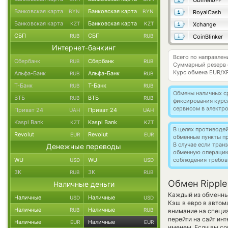
ObmenoFF
Банковская карта
Банковская карта
BYN
BYN
RoyalCash
Банковская карта
Банковская карта
KZT
KZT
Xchange
СБП
СБП
RUB
RUB
CoinBlinker
Интернет-банкинг
Всего по направлен
Сбербанк
Сбербанк
RUB
RUB
Суммарный резерв
Курс обмена
EUR/X
Альфа-Банк
Альфа-Банк
RUB
RUB
Т-Банк
Т-Банк
RUB
RUB
Обмены наличных с
ВТБ
ВТБ
RUB
RUB
фиксирования курс
сервисом в электр
Приват 24
Приват 24
UAH
UAH
Kaspi Bank
Kaspi Bank
KZT
KZT
В целях противоде
Revolut
Revolut
EUR
EUR
обменные пункты п
В случае если тра
Денежные переводы
обменную операци
WU
WU
соблюдения требов
USD
USD
ЗК
ЗК
RUB
RUB
Обмен Ripple
Наличные деньги
Каждый из обменных
Наличные
Наличные
USD
USD
Кэш в евро в автом
Наличные
Наличные
RUB
RUB
внимание на специа
перейти на сайт ин
Наличные
Наличные
EUR
EUR
именем. Если вы со