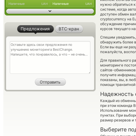
Наличные
Наличные
UAH
UAH
нужно обратиться к
системе, когда ав
доступен обмен вал
cryptocurrency на 
обсуждение причины
Предложения
BTC-кран
курсов текущего н
Спешим уведомить,
обнаружить более в
Если вы еще ни раз
пожалуйста, воспол
Для правильного ра
мониторинге посто
сайтов-обменников 
получите информаци
показаны, вы, в лю
помощи транзитной
Надежность 
Каждый из обменны
при этом команда 
Использование мон
пунктах. При выбор
размер резервов и 
Выберите по