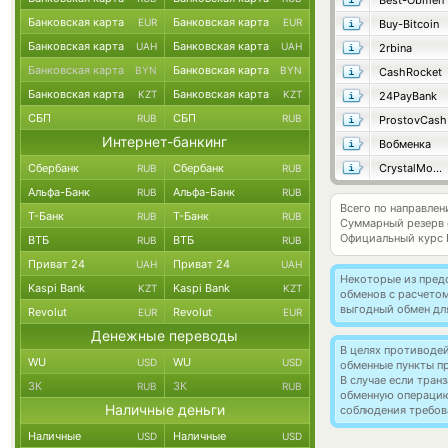
Best-Obmen
Банковская карта
Банковская карта
EUR
EUR
Buy-Bitcoin
Банковская карта
Банковская карта
UAH
UAH
2rbina
Банковская карта
Банковская карта
BYN
BYN
CashRocket
Банковская карта
Банковская карта
KZT
KZT
24PayBank
СБП
СБП
RUB
RUB
ProstovCash
Интернет-банкинг
Вобменка
Сбербанк
Сбербанк
CrystalMoney
RUB
RUB
Альфа-Банк
Альфа-Банк
RUB
RUB
Всего по направле
Т-Банк
Т-Банк
RUB
RUB
Суммарный резерв
Официальный курс
ВТБ
ВТБ
RUB
RUB
Приват 24
Приват 24
UAH
UAH
Некоторые из пред
Kaspi Bank
Kaspi Bank
KZT
KZT
обменов с расчето
выгодный обмен дл
Revolut
Revolut
EUR
EUR
Денежные переводы
В целях противоде
WU
WU
USD
USD
обменные пункты п
В случае если тра
ЗК
ЗК
RUB
RUB
обменную операци
Наличные деньги
соблюдения требов
Наличные
Наличные
USD
USD