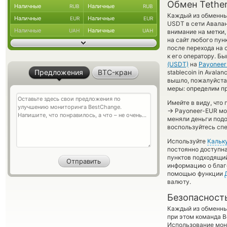
Обмен Tethe
Наличные
Наличные
RUB
RUB
Каждый из обменных
Наличные
Наличные
EUR
EUR
USDT в сети Авала
Наличные
Наличные
UAH
UAH
внимание на метки,
на сайт любого пун
после перехода на
к его оператору. Б
(USDT)
на
Payoneer
Предложения
BTC-кран
stablecoin in Avala
вышло, пожалуйста
меры: определим пр
Имейте в виду, что
→
Payoneer-EUR мог
меняли деньги под
воспользуйтесь спе
Используйте
Кальк
постоянно доступн
пунктов подходящий
информацию о благо
помощью функции
валюту.
Безопасност
Каждый из обменны
при этом команда 
Использование мон