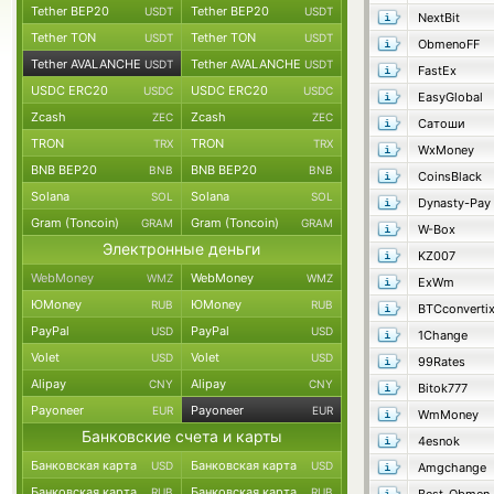
Tether BEP20
Tether BEP20
USDT
USDT
NextBit
Tether TON
Tether TON
USDT
USDT
ObmenoFF
Tether AVALANCHE
Tether AVALANCHE
USDT
USDT
FastEx
USDC ERC20
USDC ERC20
USDC
USDC
EasyGlobal
Zcash
Zcash
ZEC
ZEC
Сатоши
TRON
TRON
TRX
TRX
WxMoney
BNB BEP20
BNB BEP20
BNB
BNB
CoinsBlack
Solana
Solana
SOL
SOL
Dynasty-Pay
Gram (Toncoin)
Gram (Toncoin)
GRAM
GRAM
W-Box
Электронные деньги
KZ007
WebMoney
WebMoney
WMZ
WMZ
ExWm
ЮMoney
ЮMoney
RUB
RUB
BTCconverti
PayPal
PayPal
USD
USD
1Change
Volet
Volet
USD
USD
99Rates
Alipay
Alipay
CNY
CNY
Bitok777
Payoneer
Payoneer
EUR
EUR
WmMoney
Банковские счета и карты
4esnok
Банковская карта
Банковская карта
USD
USD
Amgchange
Банковская карта
Банковская карта
RUB
RUB