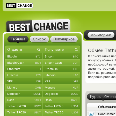
Мониторинг
Таблица
Список
Популярное
Обмен Teth
В списке ниже пе
Bitcoin
Bitcoin
BTC
BTC
по курсу обмена.
Bitcoin Cash
Bitcoin Cash
BCH
BCH
необходимой валю
администрацией.
Ethereum
Ethereum
ETH
ETH
Если вы решили в
Litecoin
Litecoin
LTC
LTC
подробно рассказ
XRP
XRP
XRP
XRP
Monero
Monero
XMR
XMR
Dogecoin
Dogecoin
DOGE
DOGE
Курсы обмена
Dash
Dash
DASH
DASH
Tether ERC20
Tether ERC20
USDT
USDT
Обменни
Tether TRC20
Tether TRC20
USDT
USDT
GoodObmen