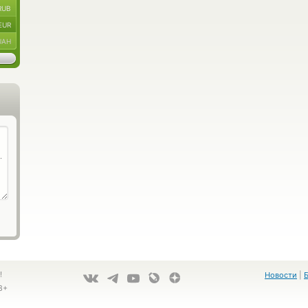
RUB
EUR
UAH
!
Новости
|
8+