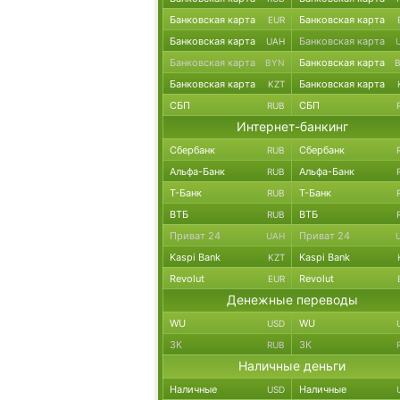
Банковская карта
Банковская карта
EUR
Банковская карта
Банковская карта
UAH
Банковская карта
Банковская карта
BYN
Банковская карта
Банковская карта
KZT
СБП
СБП
RUB
Интернет-банкинг
Сбербанк
Сбербанк
RUB
Альфа-Банк
Альфа-Банк
RUB
Т-Банк
Т-Банк
RUB
ВТБ
ВТБ
RUB
Приват 24
Приват 24
UAH
Kaspi Bank
Kaspi Bank
KZT
Revolut
Revolut
EUR
Денежные переводы
WU
WU
USD
ЗК
ЗК
RUB
Наличные деньги
Наличные
Наличные
USD