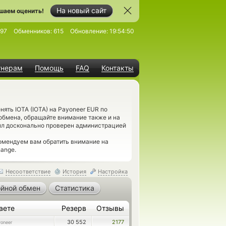
На новый сайт
шаем оценить!
097
Обменников:
615
Обновление:
19:54:50
тнерам
Помощь
FAQ
Контакты
ять IOTA (IOTA) на Payoneer EUR по
обмена, обращайте внимание также и на
ыл досконально проверен администрацией
омендуем вам обратить внимание на
ange.
Несоответствие
История
Настройка
йной обмен
Статистика
аете
Резерв
Отзывы
30 552
2177
oneer