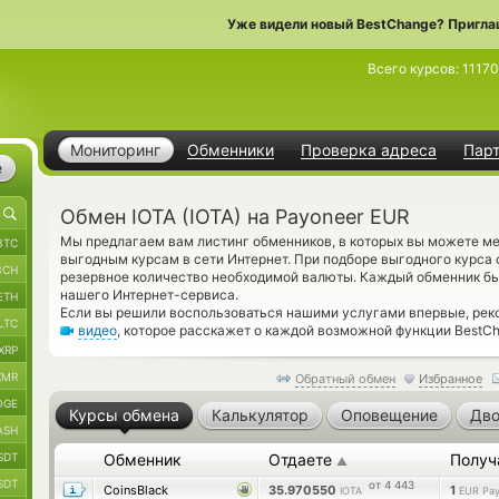
Уже видели новый BestChange? Пригла
Всего курсов:
1117
Мониторинг
Обменники
Проверка адреса
Пар
е
Обмен IOTA (IOTA) на Payoneer EUR
Мы предлагаем вам листинг обменников, в которых вы можете мен
BTC
выгодным курсам в сети Интернет. При подборе выгодного курса 
BCH
резервное количество необходимой валюты. Каждый обменник б
нашего Интернет-сервиса.
ETH
Если вы решили воспользоваться нашими услугами впервые, рек
LTC
видео
, которое расскажет о каждой возможной функции BestCh
XRP
XMR
Обратный обмен
Избранное
OGE
Курсы обмена
Калькулятор
Оповещение
Дво
ASH
SDT
Обменник
Отдаете
Получ
▲
SDT
от 4 443
CoinsBlack
35.970550
1
IOTA
EUR Pay