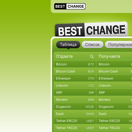
Таблица
Список
Популярно
Bitcoin
Bitcoin
BTC
Bitcoin Cash
Bitcoin Cash
BCH
Ethereum
Ethereum
ETH
Litecoin
Litecoin
LTC
XRP
XRP
XRP
Monero
Monero
XMR
Dogecoin
Dogecoin
DOGE
D
Dash
Dash
DASH
D
Tether ERC20
Tether ERC20
USDT
U
Tether TRC20
Tether TRC20
USDT
U