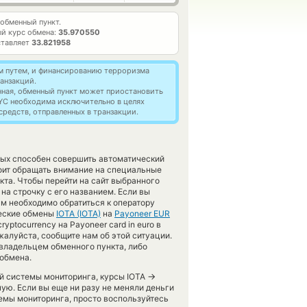
обменный пункт.
й курс обмена:
35.970550
ставляет
33.821958
м путем, и финансированию терроризма
анзакций.
нная, обменный пункт может приостановить
YC необходима исключительно в целях
редств, отправленных в транзакции.
рых способен совершить автоматический
тоит обращать внимание на специальные
кта. Чтобы перейти на сайт выбранного
на строчку с его названием. Если вы
м необходимо обратиться к оператору
ческие обмены
IOTA (IOTA)
на
Payoneer EUR
ptocurrency на Payoneer card in euro в
жалуйста, сообщите нам об этой ситуации.
владельцем обменного пункта, либо
 обмена.
→
ей системы мониторинга, курсы IOTA
ую. Если вы еще ни разу не меняли деньги
емы мониторинга, просто воспользуйтесь