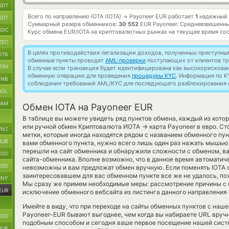
SDT
Всего по направлению IOTA (IOTA)
Payoneer EUR работает
1
надежный 
→
SDT
Суммарный резерв обменников:
30 552
EUR Payoneer.
Средневзвешенны
SDC
Курс обмена
EUR/IOTA
на криптовалютных рынках на текущее время со
ZEC
В целях противодействия легализации доходов, полученных преступны
OTA
обменные пункты проводят
AML-проверки
поступающих от клиентов тр
TRX
В случае если транзакция будет идентифицирована как высокорискова
обменную операцию для проведения
процедуры KYC
. Информация по K
BNB
соблюдения требований AML/KYC для последующего разблокирования с
SOL
RAM
Обмен IOTA на Payoneer EUR
В таблице вы можете увидеть ряд пунктов обмена, каждый из кото
→
или ручной обмен Криптовалюта ИОТА
карта Payoneer в евро. С
MZ
метки, которые иногда находятся рядом с названием обменного пун
RUB
вами обменного пункта, нужно всего лишь один раз нажать мышью 
перешли на сайт обменника и обнаружили сложности с обменом, ва
USD
сайта-обменника. Вполне возможно, что в данное время автомати
USD
невозможны и вам предложат обмен вручную. Если поменять IOTA cry
заинтересовавшем для вас обменном пункте все же не удалось, по
CNY
Мы сразу же примем необходимые меры: рассмотрение причины с 
EUR
исключение обменного вебсайта из листинга данного направления
Имейте в виду, что при переходе на сайты обменных пунктов с наш
Payoneer-EUR бывают выгоднее, чем когда вы набираете URL вручн
USD
подобным способом и сегодня ваше первое посещение нашей сист
RUB