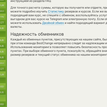
инструкцией из раздела FAQ.
EUR
Для точного расчета суммы, которую вы получаете или отдаете, п
UAH
можете подробно изучить
Статистику
резервов и курсов. Если же в
подходящий вам курс, не спешите с обменом, воспользуйтесь услу
BYN
выгодном для вас курсе на Telegram или электронную почту. Если о
KZT
можете использовать
Двойной обмен
и найти подходящий вариант 
валюты.
RUB
Надежность обменников
Каждый из обменных пунктов, присутствующих на нашем сайте, бы
RUB
при этом команда BestChange непрерывно следит за надлежащим и
RUB
Использование мониторинга позволяет повысить безопасность пр
пунктах. При выборе обменного пункта, пожалуйста, обращайте вн
RUB
размер резервов и текущий статус обменника на нашем мониторинг
RUB
UAH
KZT
EUR
USD
RUB
USD