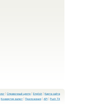
Блог
|
Справочный центр
|
English
|
Карта сайта
Конвертер валют
|
Приложения
|
API
|
Push TX