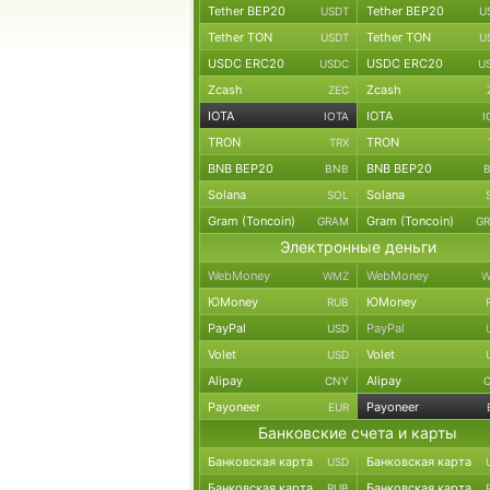
Tether BEP20
Tether BEP20
USDT
U
Tether TON
Tether TON
USDT
U
USDC ERC20
USDC ERC20
USDC
U
Zcash
Zcash
ZEC
IOTA
IOTA
IOTA
I
TRON
TRON
TRX
BNB BEP20
BNB BEP20
BNB
Solana
Solana
SOL
Gram (Toncoin)
Gram (Toncoin)
GRAM
G
Электронные деньги
WebMoney
WebMoney
WMZ
W
ЮMoney
ЮMoney
RUB
PayPal
PayPal
USD
Volet
Volet
USD
Alipay
Alipay
CNY
Payoneer
Payoneer
EUR
Банковские счета и карты
Банковская карта
Банковская карта
USD
Банковская карта
Банковская карта
RUB