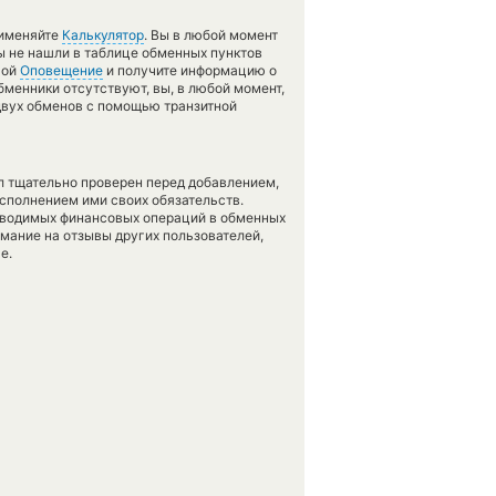
рименяйте
Калькулятор
. Вы в любой момент
ы не нашли в таблице обменных пунктов
гой
Оповещение
и получите информацию о
бменники отсутствуют, вы, в любой момент,
двух обменов с помощью транзитной
л тщательно проверен перед добавлением,
сполнением ими своих обязательств.
оводимых финансовых операций в обменных
имание на отзывы других пользователей,
е.