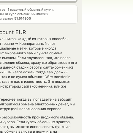
отает
1
надежный обменный пункт.
нный курс обмена:
55.093282
ставляет
51.614800
ccount EUR
менников, каждый из которых способен
→
й гривне
Корпоративный счет
циальные метки, которые иногда
йт выбранного вами пункта обмена,
 именем. Если случилось так, что после
вления обмена, сразу же обратитесь к его
на данной стадии работы сайта-обменника
ии EUR невозможен, тогда вам должны
к и не сумел обменять Wire transfer in
 поставьте нас в известность. Это поможет
истратором сайта-обменника, или же
ереснее, когда вы попадаете на вебсайт
 алгоритмом обмена электронных денег, мы
нструкцией использования сервиса.
ть безошибочность производимого обмена.
и курсов. Если курсы обменных пунктов,
вают, вы можете использовать функцию
ры обмена валюты и получить на