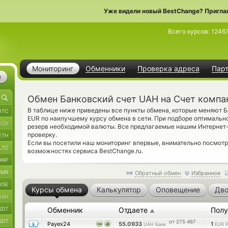
Уже видели новый BestChange? Пригла
Всего курсов:
1246
Мониторинг
Обменники
Проверка адреса
Пар
е
Обмен Банковский счет UAH на Счет компа
В таблице ниже приведены все пункты обмена, которые меняют Б
BTC
EUR по наилучшему курсу обмена в сети. При подборе оптимально
BCH
резерв необходимой валюты. Все предлагаемые нашим Интернет
проверку.
ETH
Если вы посетили наш мониторинг впервые, внимательно посмот
LTC
возможностях сервиса BestChange.ru.
XRP
XMR
Обратный обмен
Избранное
OGE
Курсы обмена
Калькулятор
Оповещение
Дво
ASH
SDT
Обменник
Отдаете
Полу
▲
SDT
от 275 467
Payex24
55.0933
1
UAH Банк
EUR 