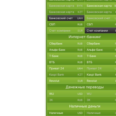
Банковская карта
Банковская карта
BYN
Банковская карта
Банковская карта
KZT
Банковский счет
Банковский счет
UAH
СБП
СБП
RUB
Счет компании
Счет компании
EUR
Интернет-банкинг
Сбербанк
Сбербанк
RUB
Альфа-Банк
Альфа-Банк
RUB
Т-Банк
Т-Банк
RUB
ВТБ
ВТБ
RUB
Приват 24
Приват 24
UAH
Kaspi Bank
Kaspi Bank
KZT
Revolut
Revolut
EUR
Денежные переводы
WU
WU
USD
ЗК
ЗК
RUB
Наличные деньги
Наличные
Наличные
USD