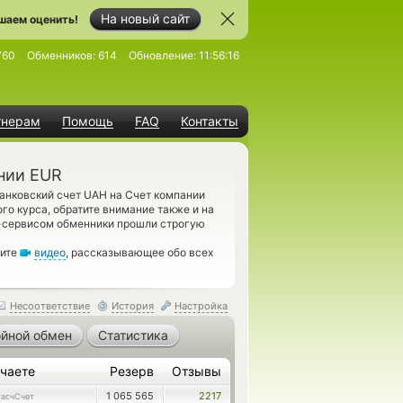
На новый сайт
шаем оценить!
760
Обменников:
614
Обновление:
11:56:16
тнерам
Помощь
FAQ
Контакты
нии EUR
анковский счет UAH на Счет компании
го курса, обратите внимание также и на
-сервисом обменники прошли строгую
рите
видео
, рассказывающее обо всех
Несоответствие
История
Настройка
йной обмен
Статистика
чаете
Резерв
Отзывы
1 065 565
2217
РасчСчет