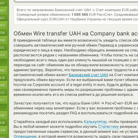
SDT
Всего по направлению Банковский счет UAH
Счет компании EUR раб
→
SDT
Суммарный резерв обменников:
1 065 565
EUR РасчСчет.
Средневзвеше
SDC
Официальный курс
EUR/UAH
от Нацбанка Украины на текущее время со
ZEC
Обмен Wire transfer UAH на Company bank a
TRX
В приведенной таблице вы имеете возможность увидеть список об
BNB
совершить автоматический или ручной обмен Перевод в украинско
SOL
юридического лица в евро. Необходимо обращать внимание на спе
располагаются рядом с названием обменника. Чтобы попасть на са
RAM
необходимо всего лишь один раз кликнуть мышкой на позицию с его
перехода на сайт-обменник вы не обнаружили возможность осущест
администратору. Вероятно, что произошли временные трудности и 
MZ
автоматический обмен валют
Банковский счет UAH
на Счет компан
RUB
предложить обмен вручную. Если же выбранный вами пункт обмена та
hryvnia на Corporate account of a legal entity in euro, будьте добры,
USD
нам своевременно принять меры по разрешению проблемы с админ
USD
временно исключить его из списка рейтинга до решения вопроса.
CNY
→
Зачастую получается так, что курсы Банк-UAH
РасчСчет-EUR инт
обменника через наш мониторинг. Если у вас возникли проблемы с
рекомендуем посетить раздел FAQ и воспользоваться подробной и
USD
Старайтесь каждый раз использовать
Калькулятор
, чтобы провери
RUB
Вы в любой момент можете подробно изучить
Статистику
резервов 
EUR
предоставленные нашим сервисом, в данный момент вас не устраи
Оповещение
, в которой имеется возможность задать свои парамет
UAH