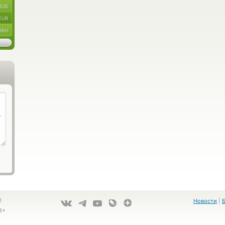
RUB
EUR
UAH
!
Новости
|
8+