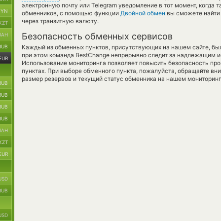
электронную почту или Telegram уведомление в тот момент, когда т
BYN
обменников, с помощью функции
Двойной обмен
вы сможете найти
через транзитную валюту.
KZT
Безопасность обменных сервисов
UAH
RUB
Каждый из обменных пунктов, присутствующих на нашем сайте, бы
при этом команда BestChange непрерывно следит за надлежащим и
EUR
Использование мониторинга позволяет повысить безопасность пр
пунктах. При выборе обменного пункта, пожалуйста, обращайте вн
размер резервов и текущий статус обменника на нашем мониторинг
RUB
RUB
RUB
RUB
UAH
KZT
EUR
USD
RUB
USD