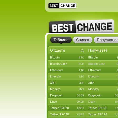
Таблица
Список
Популярно
Bitcoin
Bitcoin
BTC
Bitcoin Cash
Bitcoin Cash
BCH
Ethereum
Ethereum
ETH
Litecoin
Litecoin
LTC
XRP
XRP
XRP
Monero
Monero
XMR
Dogecoin
Dogecoin
DOGE
D
Dash
Dash
DASH
D
Tether ERC20
Tether ERC20
USDT
U
Tether TRC20
Tether TRC20
USDT
U