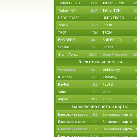
Tether BEP20
Tether BEP20
USDT
U
Tether TON
Tether TON
USDT
U
USDC ERC20
USDC ERC20
USDC
U
Zcash
Zcash
ZEC
TRON
TRON
TRX
BNB BEP20
BNB BEP20
BNB
Solana
Solana
SOL
Gram (Toncoin)
Gram (Toncoin)
GRAM
G
Электронные деньги
WebMoney
WebMoney
WMZ
W
ЮMoney
ЮMoney
RUB
PayPal
PayPal
USD
Volet
Volet
USD
Alipay
Alipay
CNY
Банковские счета и карты
Банковская карта
Банковская карта
USD
Банковская карта
Банковская карта
RUB
Банковская карта
Банковская карта
EUR
Банковская карта
Банковская карта
UAH