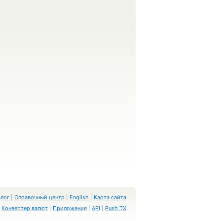
Блог
|
Справочный центр
|
English
|
Карта сайта
Конвертер валют
|
Приложения
|
API
|
Push TX