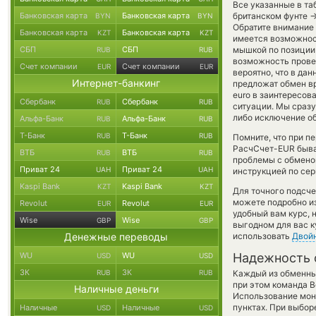
Все указанные в та
Банковская карта
Банковская карта
британском фунте
BYN
BYN
Обратите внимание 
Банковская карта
Банковская карта
KZT
KZT
имеется возможнос
СБП
СБП
мышкой по позиции 
RUB
RUB
возможность провед
Счет компании
Счет компании
EUR
EUR
вероятно, что в да
Интернет-банкинг
предложат обмен вруч
euro в заинтересов
Сбербанк
Сбербанк
RUB
RUB
ситуации. Мы сраз
либо исключение об
Альфа-Банк
Альфа-Банк
RUB
RUB
Т-Банк
Т-Банк
RUB
RUB
Помните, что при п
РасчСчет-EUR бываю
ВТБ
ВТБ
RUB
RUB
проблемы с обменом
Приват 24
Приват 24
UAH
UAH
инструкцией по сер
Kaspi Bank
Kaspi Bank
KZT
KZT
Для точного подсче
можете подробно и
Revolut
Revolut
EUR
EUR
удобный вам курс, 
Wise
Wise
GBP
GBP
выгодном для вас к
Денежные переводы
использовать
Двой
WU
WU
Надежность 
USD
USD
ЗК
ЗК
RUB
RUB
Каждый из обменны
при этом команда 
Наличные деньги
Использование мон
пунктах. При выбор
Наличные
Наличные
USD
USD