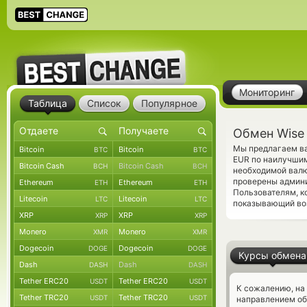
Мониторинг
Таблица
Список
Популярное
Обмен Wise
Мы предлагаем ва
Bitcoin
Bitcoin
BTC
BTC
EUR по наилучшим
Bitcoin Cash
Bitcoin Cash
BCH
BCH
необходимой валю
проверены админ
Ethereum
Ethereum
ETH
ETH
Пользователям, к
Litecoin
Litecoin
LTC
LTC
показывающий воз
XRP
XRP
XRP
XRP
Monero
Monero
XMR
XMR
Dogecoin
Dogecoin
DOGE
DOGE
Курсы обмена
Dash
Dash
DASH
DASH
Tether ERC20
Tether ERC20
USDT
USDT
К сожалению, на
Tether TRC20
Tether TRC20
USDT
USDT
направлением о