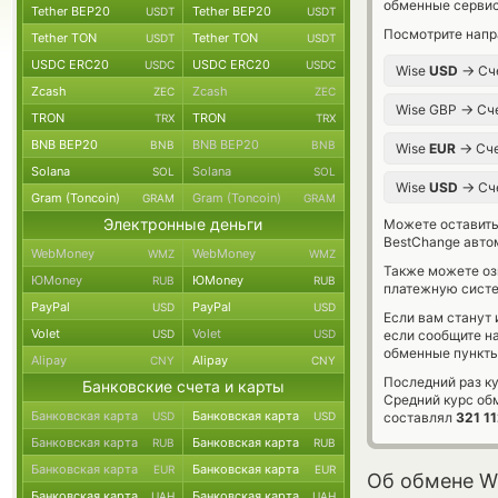
обменные сервис
Tether BEP20
Tether BEP20
USDT
USDT
Посмотрите напр
Tether TON
Tether TON
USDT
USDT
USDC ERC20
USDC ERC20
USDC
USDC
→
Wise
USD
Сч
Zcash
Zcash
ZEC
ZEC
→
Wise GBP
Сче
TRON
TRON
TRX
TRX
BNB BEP20
BNB BEP20
BNB
BNB
→
Wise
EUR
Сче
Solana
Solana
SOL
SOL
→
Wise
USD
Сч
Gram (Toncoin)
Gram (Toncoin)
GRAM
GRAM
Электронные деньги
Можете оставит
BestChange авто
WebMoney
WebMoney
WMZ
WMZ
Также можете о
ЮMoney
ЮMoney
RUB
RUB
платежную систе
PayPal
PayPal
USD
USD
Если вам станут
Volet
Volet
USD
USD
если сообщите н
обменные пункты
Alipay
Alipay
CNY
CNY
Последний раз к
Банковские счета и карты
Средний курс об
Банковская карта
Банковская карта
USD
USD
составлял
321 1
Банковская карта
Банковская карта
RUB
RUB
Банковская карта
Банковская карта
EUR
EUR
Об обмене W
Банковская карта
Банковская карта
UAH
UAH