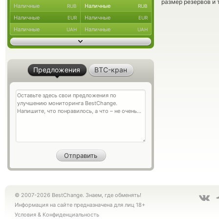
размер резервов и 
Наличные
Наличные
RUB
RUB
Наличные
Наличные
EUR
EUR
Наличные
Наличные
UAH
UAH
Предложения
BTC-кран
© 2007-2026 BestChange. Знаем, где обменять!
Информация на сайте предназначена для лиц 18+
Условия
&
Конфиденциальность