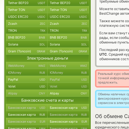
требуемые обмен
Tether BEP20
Tether BEP20
USDT
USDT
Можете оставит
Tether TON
Tether TON
USDT
USDT
BestChange авто
USDC ERC20
USDC ERC20
USDC
USDC
Также можете о
Zcash
Zcash
ZEC
ZEC
платежную сист
TRON
TRON
TRX
TRX
Если вам станут
BNB BEP20
BNB BEP20
рады, если сооб
BNB
BNB
обменные пункты
Solana
Solana
SOL
SOL
Последний раз к
Gram (Toncoin)
Gram (Toncoin)
GRAM
GRAM
UTC
. Средний к
Электронные деньги
обменников сос
WebMoney
WebMoney
WMZ
WMZ
ЮMoney
ЮMoney
RUB
RUB
Реальный курс обме
точной информации
PayPal
PayPal
USD
USD
предложить.
Volet
Volet
USD
USD
Alipay
Alipay
CNY
CNY
Обмены наличных с
фиксирования курс
Банковские счета и карты
сервисом в электр
Банковская карта
Банковская карта
USD
USD
Банковская карта
Банковская карта
RUB
RUB
Об обмене C
Банковская карта
Банковская карта
EUR
EUR
Все перечисленные
юридического лица 
Банковская карта
Банковская карта
UAH
UAH