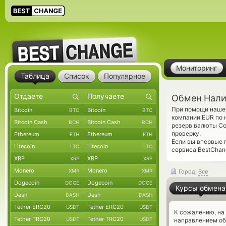
Мониторинг
Таблица
Список
Популярное
Обмен Нали
При помощи нашег
Bitcoin
Bitcoin
BTC
BTC
компании EUR по 
Bitcoin Cash
Bitcoin Cash
BCH
BCH
резерв валюты Co
проверку.
Ethereum
Ethereum
ETH
ETH
Если вы впервые 
Litecoin
Litecoin
LTC
LTC
сервиса BestChang
XRP
XRP
XRP
XRP
Monero
Monero
XMR
XMR
Город:
Все
Dogecoin
Dogecoin
DOGE
DOGE
Курсы обмена
Dash
Dash
DASH
DASH
Tether ERC20
Tether ERC20
USDT
USDT
К сожалению, на
Tether TRC20
Tether TRC20
USDT
USDT
направлением о