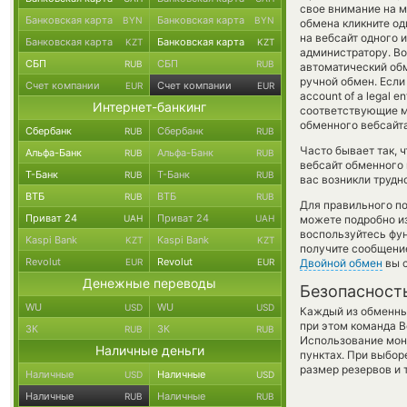
свое внимание на м
Банковская карта
Банковская карта
BYN
BYN
обмена кликните од
на вебсайт одного 
Банковская карта
Банковская карта
KZT
KZT
администратору. Во
СБП
СБП
RUB
RUB
автоматический об
ручной обмен. Если
Счет компании
Счет компании
EUR
EUR
account of a legal 
Интернет-банкинг
соответствующие м
обменного вебсайта
Сбербанк
Сбербанк
RUB
RUB
Часто бывает так, 
Альфа-Банк
Альфа-Банк
RUB
RUB
вебсайт обменного 
Т-Банк
Т-Банк
RUB
RUB
вас возникли трудн
ВТБ
ВТБ
RUB
RUB
Для правильного по
Приват 24
Приват 24
UAH
UAH
можете подробно и
воспользуйтесь фу
Kaspi Bank
Kaspi Bank
KZT
KZT
получите сообщение
Revolut
Revolut
EUR
EUR
Двойной обмен
вы с
Денежные переводы
Безопасност
WU
WU
USD
USD
Каждый из обменны
при этом команда 
ЗК
ЗК
RUB
RUB
Использование мон
Наличные деньги
пунктах. При выбор
размер резервов и 
Наличные
Наличные
USD
USD
Наличные
Наличные
RUB
RUB