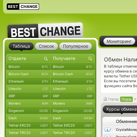
Мониторинг
Таблица
Список
Популярное
Обмен Нали
В таблице отмеч
Bitcoin
Bitcoin
BTC
BTC
курсу обмена в с
Bitcoin Cash
Bitcoin Cash
BCH
BCH
валюты Tether US
Если вы посетили
Ethereum
Ethereum
ETH
ETH
функциях сайта Be
Litecoin
Litecoin
LTC
LTC
XRP
XRP
XRP
XRP
Город:
Лодзь
Monero
Monero
XMR
XMR
Курсы обмена
Dogecoin
Dogecoin
DOGE
DOGE
Dash
Dash
DASH
DASH
Обменни
Tether ERC20
Tether ERC20
USDT
USDT
CrystalMone
Tether TRC20
Tether TRC20
USDT
USDT