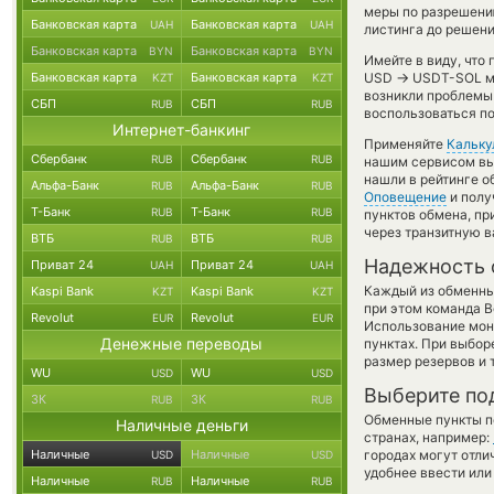
меры по разрешени
Банковская карта
Банковская карта
UAH
UAH
листинга до решен
Банковская карта
Банковская карта
BYN
BYN
Имейте в виду, что
→
Банковская карта
Банковская карта
USD
USDT-SOL мо
KZT
KZT
возникли проблемы 
СБП
СБП
RUB
RUB
воспользоваться п
Интернет-банкинг
Применяйте
Кальку
Сбербанк
Сбербанк
RUB
RUB
нашим сервисом вы,
нашли в рейтинге о
Альфа-Банк
Альфа-Банк
RUB
RUB
Оповещение
и полу
Т-Банк
Т-Банк
RUB
RUB
пунктов обмена, п
через транзитную в
ВТБ
ВТБ
RUB
RUB
Надежность 
Приват 24
Приват 24
UAH
UAH
Каждый из обменны
Kaspi Bank
Kaspi Bank
KZT
KZT
при этом команда 
Revolut
Revolut
EUR
EUR
Использование мон
Денежные переводы
пунктах. При выбор
размер резервов и 
WU
WU
USD
USD
Выберите по
ЗК
ЗК
RUB
RUB
Обменные пункты по
Наличные деньги
странах, например:
Наличные
Наличные
городах могут отли
USD
USD
удобнее ввести или
Наличные
Наличные
RUB
RUB