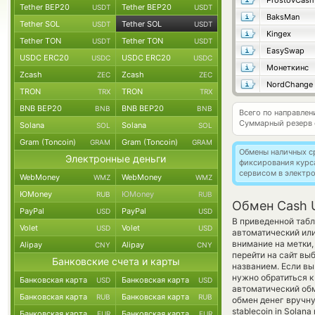
ProstovCash
Tether BEP20
Tether BEP20
USDT
USDT
BaksMan
Tether SOL
Tether SOL
USDT
USDT
Kingex
Tether TON
Tether TON
USDT
USDT
EasySwap
USDC ERC20
USDC ERC20
USDC
USDC
Монеткинс
Zcash
Zcash
ZEC
ZEC
NordChange
TRON
TRON
TRX
TRX
BNB BEP20
BNB BEP20
BNB
BNB
Всего по направле
Суммарный резерв
Solana
Solana
SOL
SOL
Gram (Toncoin)
Gram (Toncoin)
GRAM
GRAM
Обмены наличных с
Электронные деньги
фиксирования курс
сервисом в электр
WebMoney
WebMoney
WMZ
WMZ
ЮMoney
ЮMoney
RUB
RUB
Обмен Cash U
PayPal
PayPal
USD
USD
В приведенной табл
Volet
Volet
USD
USD
автоматический ил
внимание на метки,
Alipay
Alipay
CNY
CNY
перейти на сайт вы
Банковские счета и карты
названием. Если вы
нужно обратиться к
Банковская карта
Банковская карта
USD
USD
автоматический о
Банковская карта
Банковская карта
RUB
RUB
обмен денег вручну
stablecoin in Solan
Банковская карта
Банковская карта
EUR
EUR