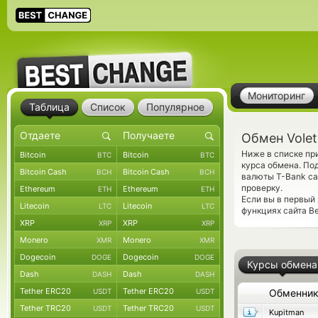
Мониторинг
Таблица
Список
Популярное
Обмен Volet
Ниже в списке пр
Bitcoin
Bitcoin
BTC
BTC
курса обмена. По
Bitcoin Cash
Bitcoin Cash
BCH
BCH
валюты T-Bank ca
проверку.
Ethereum
Ethereum
ETH
ETH
Если вы в первый
Litecoin
Litecoin
LTC
LTC
функциях сайта Be
XRP
XRP
XRP
XRP
Monero
Monero
XMR
XMR
Dogecoin
Dogecoin
DOGE
DOGE
Курсы обмена
Dash
Dash
DASH
DASH
Tether ERC20
Tether ERC20
USDT
USDT
Обменни
Tether TRC20
Tether TRC20
USDT
USDT
Kupitman