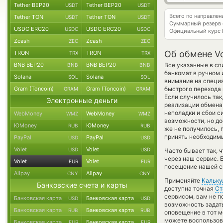
Tether BEP20
Tether BEP20
USDT
USDT
Всего по направлен
Tether TON
Tether TON
USDT
USDT
Суммарный резерв
USDC ERC20
USDC ERC20
USDC
USDC
Официальный курс
Zcash
Zcash
ZEC
ZEC
Об обмене Vo
TRON
TRON
TRX
TRX
BNB BEP20
BNB BEP20
Все указанные в сп
BNB
BNB
банкомат в ручном 
Solana
Solana
SOL
SOL
внимание на специа
Gram (Toncoin)
Gram (Toncoin)
быстрого перехода 
GRAM
GRAM
Если случилось так
Электронные деньги
реализации обмена 
неполадки и сбои с
WebMoney
WebMoney
WMZ
WMZ
возможности, но до
ЮMoney
ЮMoney
RUB
RUB
же не получилось,
принять необходимы
PayPal
PayPal
USD
USD
Volet
Volet
USD
USD
Часто бывает так, 
через наш сервис. 
Volet
Volet
EUR
EUR
посещение нашей си
Alipay
Alipay
CNY
CNY
Применяйте
Кальку
Банковские счета и карты
доступна точная
Ст
сервисом, вам не п
Банковская карта
Банковская карта
USD
USD
возможность задать
Банковская карта
Банковская карта
RUB
RUB
оповещение в тот мо
можете воспользо
Банковская карта
Банковская карта
EUR
EUR