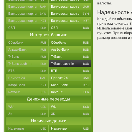
валюты.
Банковская карта
Банковская карта
UAH
UAH
Надежность 
Банковская карта
Банковская карта
BYN
BYN
Каждый из обменны
Банковская карта
Банковская карта
KZT
KZT
при этом команда 
СБП
СБП
RUB
RUB
Использование мон
пунктах. При выбор
Интернет-банкинг
размер резервов и 
Сбербанк
Сбербанк
RUB
RUB
Альфа-Банк
Альфа-Банк
RUB
RUB
Т-Банк
Т-Банк
RUB
RUB
Т-Банк cash-in
Т-Банк cash-in
RUB
RUB
ВТБ
ВТБ
RUB
RUB
Приват 24
Приват 24
UAH
UAH
Kaspi Bank
Kaspi Bank
KZT
KZT
Revolut
Revolut
EUR
EUR
Денежные переводы
WU
WU
USD
USD
ЗК
ЗК
RUB
RUB
Наличные деньги
Наличные
Наличные
USD
USD