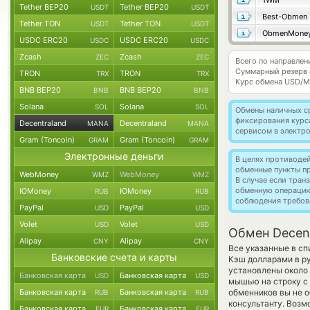
1WM
Tether BEP20
Tether BEP20
USDT
USDT
Best-Obmen
Tether TON
Tether TON
USDT
USDT
ObmenMone
USDC ERC20
USDC ERC20
USDC
USDC
Zcash
Zcash
ZEC
ZEC
Всего по направлен
Суммарный резерв
TRON
TRON
TRX
TRX
Курс обмена
USD/M
BNB BEP20
BNB BEP20
BNB
BNB
Solana
Solana
SOL
SOL
Обмены наличных с
фиксирования курс
Decentraland
Decentraland
MANA
MANA
сервисом в электр
Gram (Toncoin)
Gram (Toncoin)
GRAM
GRAM
Электронные деньги
В целях противоде
обменные пункты п
WebMoney
WebMoney
WMZ
WMZ
В случае если тра
обменную операци
ЮMoney
ЮMoney
RUB
RUB
соблюдения требов
PayPal
PayPal
USD
USD
Volet
Volet
USD
USD
Обмен Decent
Alipay
Alipay
CNY
CNY
Все указанные в с
Банковские счета и карты
Кэш долларами в р
установлены около 
Банковская карта
Банковская карта
USD
USD
мышью на строку с 
Банковская карта
Банковская карта
обменников вы не о
RUB
RUB
консультанту. Возм
Банковская карта
Банковская карта
EUR
EUR