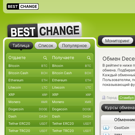
Мониторинг
Таблица
Список
Популярное
Обмен Dece
В рейтинге ниже 
Bitcoin
Bitcoin
BTC
BTC
обмена. Подбирая
Bitcoin Cash
Bitcoin Cash
BCH
BCH
Каждый обменный 
Пользователям, 
Ethereum
Ethereum
ETH
ETH
показывающий фун
Litecoin
Litecoin
LTC
LTC
XRP
XRP
XRP
XRP
Город:
Стамбул
Monero
Monero
XMR
XMR
Курсы обмена
Dogecoin
Dogecoin
DOGE
DOGE
Dash
Dash
DASH
DASH
Обменни
Tether ERC20
Tether ERC20
USDT
USDT
CoolCoin
Tether TRC20
Tether TRC20
USDT
USDT