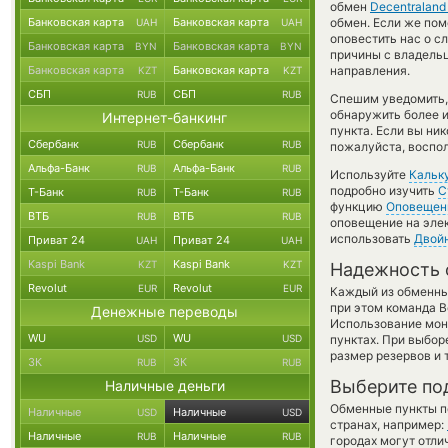
обмен
Decentraland
Банковская карта
Банковская карта
обмен. Если же поме
UAH
UAH
оповестить нас о 
Банковская карта
Банковская карта
BYN
BYN
причины с владельц
Банковская карта
Банковская карта
направления.
KZT
KZT
СБП
СБП
RUB
RUB
Спешим уведомить,
обнаружить более и
Интернет-банкинг
пункта. Если вы ни
Сбербанк
Сбербанк
RUB
RUB
пожалуйста, воспол
Альфа-Банк
Альфа-Банк
RUB
RUB
Используйте
Кальк
подробно изучить
С
Т-Банк
Т-Банк
RUB
RUB
функцию
Оповещен
ВТБ
ВТБ
RUB
RUB
оповещение на элек
использовать
Двой
Приват 24
Приват 24
UAH
UAH
Kaspi Bank
Kaspi Bank
KZT
KZT
Надежность 
Revolut
Revolut
EUR
EUR
Каждый из обменны
при этом команда 
Денежные переводы
Использование мон
WU
WU
USD
USD
пунктах. При выбор
размер резервов и 
ЗК
ЗК
RUB
RUB
Выберите по
Наличные деньги
Обменные пункты по
Наличные
Наличные
USD
USD
странах, например:
Наличные
Наличные
RUB
RUB
городах могут отли