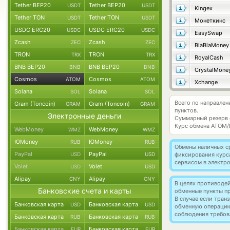
Tether BEP20
Tether BEP20
USDT
USDT
Kingex
Tether TON
Tether TON
USDT
USDT
Монеткинс
USDC ERC20
USDC ERC20
USDC
USDC
EasySwap
Zcash
Zcash
ZEC
ZEC
BlaBlaMoney
TRON
TRON
TRX
TRX
RoyalCash
BNB BEP20
BNB BEP20
BNB
BNB
CrystalMone
Cosmos
Cosmos
ATOM
ATOM
Xchange
Solana
Solana
SOL
SOL
Всего по направле
Gram (Toncoin)
Gram (Toncoin)
GRAM
GRAM
пунктов.
Электронные деньги
Суммарный резерв
Курс обмена
ATOM/
WebMoney
WebMoney
WMZ
WMZ
ЮMoney
ЮMoney
RUB
RUB
Обмены наличных с
PayPal
PayPal
USD
USD
фиксирования курс
сервисом в электр
Volet
Volet
USD
USD
Alipay
Alipay
CNY
CNY
В целях противоде
Банковские счета и карты
обменные пункты п
В случае если тра
Банковская карта
Банковская карта
USD
USD
обменную операци
соблюдения требов
Банковская карта
Банковская карта
RUB
RUB
Банковская карта
Банковская карта
EUR
EUR