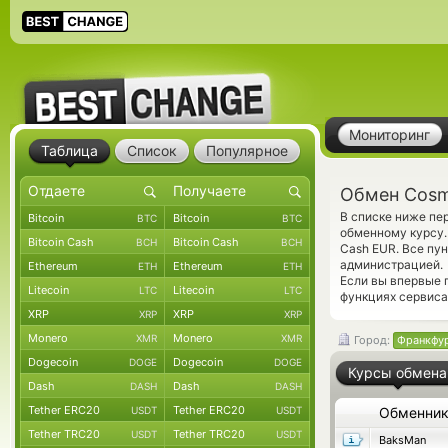
Мониторинг
Таблица
Список
Популярное
Обмен Cosm
В списке ниже п
Bitcoin
Bitcoin
BTC
BTC
обменному курсу.
Bitcoin Cash
Bitcoin Cash
BCH
BCH
Cash EUR. Все пу
администрацией.
Ethereum
Ethereum
ETH
ETH
Если вы впервые 
Litecoin
Litecoin
LTC
LTC
функциях сервиса
XRP
XRP
XRP
XRP
Monero
Monero
XMR
XMR
Город:
Франкфу
Dogecoin
Dogecoin
DOGE
DOGE
Курсы обмена
Dash
Dash
DASH
DASH
Tether ERC20
Tether ERC20
USDT
USDT
Обменни
Tether TRC20
Tether TRC20
USDT
USDT
BaksMan