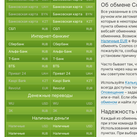
Об обмене C
Банковская карта
Банковская карта
UAH
UAH
Все указанные в с
Банковская карта
Банковская карта
BYN
BYN
ручном или автомат
которые в некоторы
Банковская карта
Банковская карта
KZT
KZT
пункта обмена клик
СБП
СБП
RUB
RUB
вебсайт обменника 
Интернет-банкинг
обменника. Возмож
Наличные EUR
в Фр
Сбербанк
Сбербанк
RUB
RUB
обменять Cosmos cr
пожалуйста, сообщ
Альфа-Банк
Альфа-Банк
RUB
RUB
установим причину 
Т-Банк
Т-Банк
RUB
RUB
Часто бывает так, 
ВТБ
ВТБ
RUB
RUB
пункта через наш м
Приват 24
Приват 24
UAH
UAH
мы советуем посети
Kaspi Bank
Kaspi Bank
KZT
KZT
Используйте
Кальк
всегда доступна т
Revolut
Revolut
EUR
EUR
Оповещение
– зада
Денежные переводы
или e-mail. Если о
обменом
и найти л
WU
WU
USD
USD
Надежность 
ЗК
ЗК
RUB
RUB
Наличные деньги
Каждый из обменны
при этом команда 
Наличные
Наличные
USD
USD
Использование мон
пунктах. При выбор
Наличные
Наличные
RUB
RUB