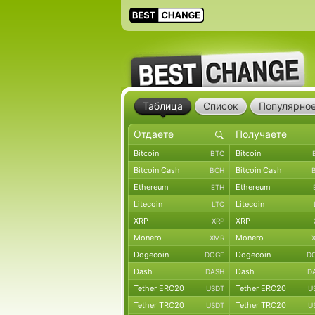
Таблица
Список
Популярно
Bitcoin
Bitcoin
BTC
Bitcoin Cash
Bitcoin Cash
BCH
Ethereum
Ethereum
ETH
Litecoin
Litecoin
LTC
XRP
XRP
XRP
Monero
Monero
XMR
Dogecoin
Dogecoin
DOGE
D
Dash
Dash
DASH
D
Tether ERC20
Tether ERC20
USDT
U
Tether TRC20
Tether TRC20
USDT
U