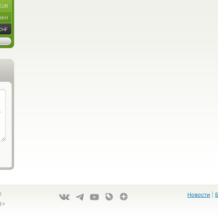
EUR
UAH
CHF
!
Новости
|
8+