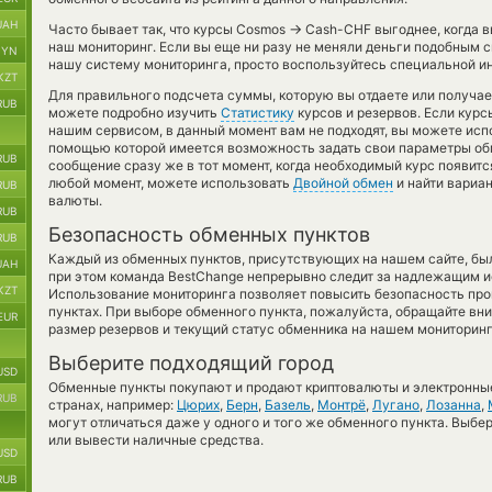
UAH
→
Часто бывает так, что курсы Cosmos
Cash-CHF выгоднее, когда в
наш мониторинг. Если вы еще ни разу не меняли деньги подобным с
BYN
нашу систему мониторинга, просто воспользуйтесь специальной ин
KZT
Для правильного подсчета суммы, которую вы отдаете или получа
RUB
можете подробно изучить
Статистику
курсов и резервов. Если кур
нашим сервисом, в данный момент вам не подходят, вы можете ис
помощью которой имеется возможность задать свои параметры обме
RUB
сообщение сразу же в тот момент, когда необходимый курс появитс
любой момент, можете использовать
Двойной обмен
и найти вариа
RUB
валюты.
RUB
Безопасность обменных пунктов
RUB
Каждый из обменных пунктов, присутствующих на нашем сайте, бы
UAH
при этом команда BestChange непрерывно следит за надлежащим и
KZT
Использование мониторинга позволяет повысить безопасность пр
пунктах. При выборе обменного пункта, пожалуйста, обращайте вн
EUR
размер резервов и текущий статус обменника на нашем мониторинг
Выберите подходящий город
USD
Обменные пункты покупают и продают криптовалюты и электронные
RUB
странах, например:
Цюрих
,
Берн
,
Базель
,
Монтрё
,
Лугано
,
Лозанна
,
могут отличаться даже у одного и того же обменного пункта. Выбер
или вывести наличные средства.
USD
RUB