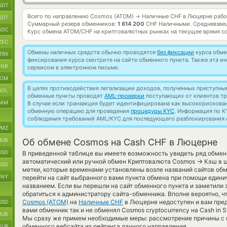
SDT
Всего по направлению Cosmos (ATOM)
Наличные CHF в Люцерне раб
→
SDT
Суммарный резерв обменников:
1 614 200
CHF Наличными.
Средневзве
SDC
Курс обмена
ATOM/CHF
на криптовалютных рынках на текущее время с
ZEC
Обмены наличных средств обычно проводятся
без фиксации
курса обмен
TRX
фиксирования курса смотрите на сайте обменного пункта. Также эта 
BNB
сервисом в электронном письме.
TOM
В целях противодействия легализации доходов, полученных преступны
SOL
обменные пункты проводят
AML-проверки
поступающих от клиентов тр
RAM
В случае если транзакция будет идентифицирована как высокорискова
обменную операцию для проведения
процедуры KYC
. Информация по K
соблюдения требований AML/KYC для последующего разблокирования с
MZ
RUB
Об обмене Cosmos на Cash CHF в Люцерне
USD
В приведенной таблице вы имеете возможность увидеть ряд обмен
→
автоматический или ручной обмен Криптовалюта Cosmos
Кэш в ш
USD
метки, которые временами установлены возле названий сайтов обм
CNY
перейти на сайт выбранного вами пункта обмена при помощи едини
названием. Если вы перешли на сайт обменного пункта и заметили 
обратиться к администратору сайта-обменника. Вполне вероятно, ч
Cosmos (ATOM)
на
Наличные CHF
в Люцерне недоступен и вам пре
USD
вами обменник так и не обменял Cosmos cryptocurrency на Cash in S
RUB
Мы сразу же примем необходимые меры: рассмотрение причины с 
обменного вебсайта из рейтинга данного направления.
EUR