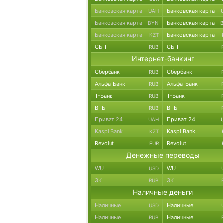
Банковская карта
Банковская карта
UAH
Банковская карта
Банковская карта
BYN
Банковская карта
Банковская карта
KZT
СБП
СБП
RUB
Интернет-банкинг
Сбербанк
Сбербанк
RUB
Альфа-Банк
Альфа-Банк
RUB
Т-Банк
Т-Банк
RUB
ВТБ
ВТБ
RUB
Приват 24
Приват 24
UAH
Kaspi Bank
Kaspi Bank
KZT
Revolut
Revolut
EUR
Денежные переводы
WU
WU
USD
ЗК
ЗК
RUB
Наличные деньги
Наличные
Наличные
USD
Наличные
Наличные
RUB