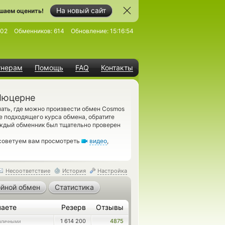
На новый сайт
шаем оценить!
302
Обменников:
614
Обновление:
15:16:54
тнерам
Помощь
FAQ
Контакты
Люцерне
ать, где можно произвести обмен Cosmos
 подходящего курса обмена, обратите
аждый обменник был тщательно проверен
 советуем вам просмотреть
видео
,
Несоответствие
История
Настройка
йной обмен
Статистика
чаете
Резерв
Отзывы
1 614 200
4875
аличными