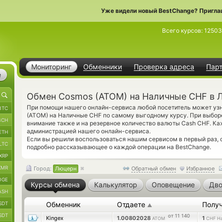
Уже видели новый BestChange? Пригла
Всего курсов:
1250
Мониторинг
Обменники
Проверка адреса
Пар
е
Обмен Cosmos (ATOM) на Наличные CHF в 
При помощи нашего онлайн-сервиса любой посетитель может узн
BTC
(ATOM) на Наличные CHF по самому выгодному курсу. При выборе
BCH
внимание также и на резервное количество валюты Cash CHF. К
администрацией нашего онлайн-сервиса.
ETH
Если вы решили воспользоваться нашим сервисом в первый раз,
LTC
подробно рассказывающее о каждой операции на BestChange.
XRP
XMR
Город:
Люцерн
Обратный обмен
Избранное
OGE
Курсы обмена
Калькулятор
Оповещение
Дво
ASH
SDT
Обменник
Отдаете
Полу
▲
SDT
от 11 140
Kingex
1.00802028
1
ATOM
CHF Н