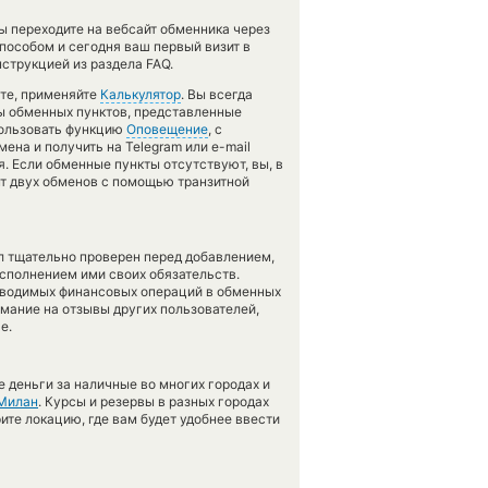
ы переходите на вебсайт обменника через
пособом и сегодня ваш первый визит в
струкцией из раздела FAQ.
ете, применяйте
Калькулятор
. Вы всегда
сы обменных пунктов, представленные
пользовать функцию
Оповещение
, с
на и получить на Telegram или e-mail
я. Если обменные пункты отсутствуют, вы, в
нт двух обменов с помощью транзитной
л тщательно проверен перед добавлением,
сполнением ими своих обязательств.
оводимых финансовых операций в обменных
имание на отзывы других пользователей,
е.
 деньги за наличные во многих городах и
Милан
. Курсы и резервы в разных городах
ите локацию, где вам будет удобнее ввести