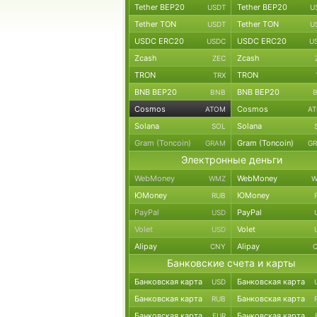
Tether BEP20
Tether BEP20
USDT
U
Tether TON
Tether TON
USDT
U
USDC ERC20
USDC ERC20
USDC
U
Zcash
Zcash
ZEC
TRON
TRON
TRX
BNB BEP20
BNB BEP20
BNB
Cosmos
Cosmos
ATOM
A
Solana
Solana
SOL
Gram (Toncoin)
Gram (Toncoin)
GRAM
G
Электронные деньги
WebMoney
WebMoney
WMZ
W
ЮMoney
ЮMoney
RUB
PayPal
PayPal
USD
Volet
Volet
USD
Alipay
Alipay
CNY
Банковские счета и карты
Банковская карта
Банковская карта
USD
Банковская карта
Банковская карта
RUB
Банковская карта
Банковская карта
EUR