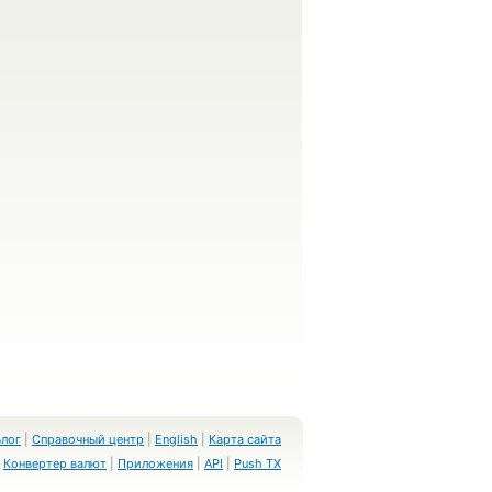
Блог
|
Справочный центр
|
English
|
Карта сайта
Конвертер валют
|
Приложения
|
API
|
Push TX