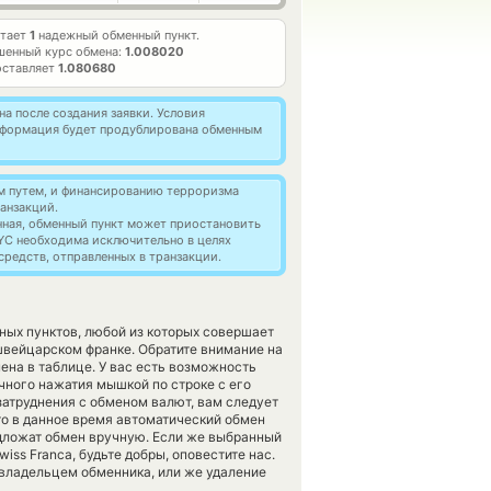
отает
1
надежный обменный пункт.
шенный курс обмена:
1.008020
оставляет
1.080680
а после создания заявки. Условия
информация будет продублирована обменным
м путем, и финансированию терроризма
анзакций.
нная, обменный пункт может приостановить
YC необходима исключительно в целях
редств, отправленных в транзакции.
ных пунктов, любой из которых совершает
вейцарском франке. Обратите внимание на
ена в таблице. У вас есть возможность
чного нажатия мышкой по строке с его
затруднения с обменом валют, вам следует
то в данное время автоматический обмен
дложат обмен вручную. Если же выбранный
wiss Franca, будьте добры, оповестите нас.
владельцем обменника, или же удаление