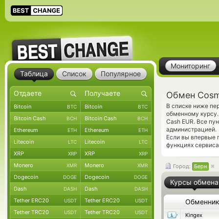
Мониторинг
Таблица
Список
Популярное
Обмен Cosm
В списке ниже п
Bitcoin
Bitcoin
BTC
BTC
обменному курсу.
Bitcoin Cash
Bitcoin Cash
BCH
BCH
Cash EUR. Все пу
администрацией.
Ethereum
Ethereum
ETH
ETH
Если вы впервые 
Litecoin
Litecoin
LTC
LTC
функциях сервиса
XRP
XRP
XRP
XRP
Monero
Monero
XMR
XMR
Город:
Берн
Dogecoin
Dogecoin
DOGE
DOGE
Курсы обмена
Dash
Dash
DASH
DASH
Tether ERC20
Tether ERC20
USDT
USDT
Обменни
Tether TRC20
Tether TRC20
USDT
USDT
Kingex