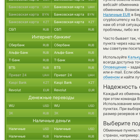
вебсайт обменника 
Банковская карта
Банковская карта
UAH
UAH
обменника. Возмож
Банковская карта
Банковская карта
Наличные EUR
в Бе
BYN
BYN
cryptocurrency на 
Банковская карта
Банковская карта
KZT
KZT
нам об этой ситуа
СБП
СБП
проблемы, либо же 
RUB
RUB
Интернет-банкинг
Часто бывает так, 
пункта через наш м
Сбербанк
Сбербанк
RUB
RUB
мы советуем посети
Альфа-Банк
Альфа-Банк
RUB
RUB
Используйте
Кальк
Т-Банк
Т-Банк
RUB
RUB
всегда доступна т
Оповещение
– зада
ВТБ
ВТБ
RUB
RUB
или e-mail. Если о
Приват 24
Приват 24
UAH
UAH
обменом
и найти л
Kaspi Bank
Kaspi Bank
KZT
KZT
Надежность 
Revolut
Revolut
EUR
EUR
Каждый из обменны
Денежные переводы
при этом команда 
Использование мон
WU
WU
USD
USD
пунктах. При выбор
ЗК
ЗК
RUB
RUB
размер резервов и 
Наличные деньги
Выберите по
Наличные
Наличные
USD
USD
Обменные пункты по
странах, например:
Наличные
Наличные
RUB
RUB