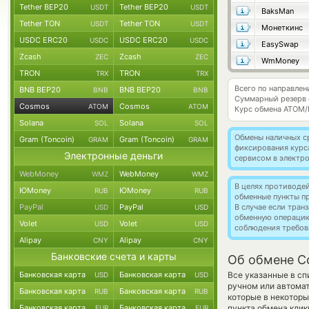
Tether BEP20
Tether BEP20
USDT
USDT
BaksMan
Tether TON
Tether TON
USDT
USDT
Монеткинс
USDC ERC20
USDC ERC20
USDC
USDC
EasySwap
Zcash
Zcash
ZEC
ZEC
WmMoney
TRON
TRON
TRX
TRX
Всего по направле
BNB BEP20
BNB BEP20
BNB
BNB
Суммарный резерв
Cosmos
Cosmos
ATOM
ATOM
Курс обмена
ATOM/
Solana
Solana
SOL
SOL
Обмены наличных с
Gram (Toncoin)
Gram (Toncoin)
GRAM
GRAM
фиксирования курс
Электронные деньги
сервисом в электр
WebMoney
WebMoney
WMZ
WMZ
В целях противоде
ЮMoney
ЮMoney
RUB
RUB
обменные пункты п
PayPal
PayPal
В случае если тра
USD
USD
обменную операци
Volet
Volet
USD
USD
соблюдения требов
Alipay
Alipay
CNY
CNY
Банковские счета и карты
Об обмене C
Банковская карта
Банковская карта
Все указанные в с
USD
USD
ручном или автомат
Банковская карта
Банковская карта
RUB
RUB
которые в некоторы
Банковская карта
Банковская карта
пункта обмена клик
EUR
EUR