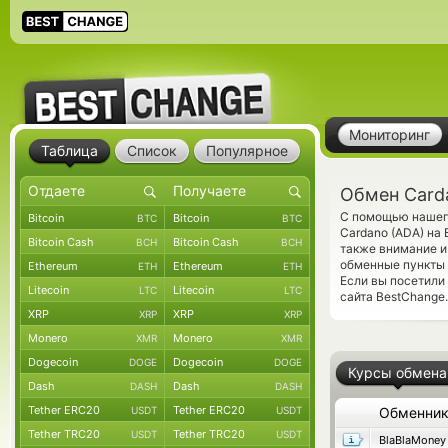
Мониторинг
Таблица
Список
Популярное
Обмен Carda
С помощью нашего
Bitcoin
Bitcoin
BTC
BTC
Cardano (ADA) на
Bitcoin Cash
Bitcoin Cash
BCH
BCH
также внимание и
обменные пункты 
Ethereum
Ethereum
ETH
ETH
Если вы посетили
Litecoin
Litecoin
LTC
LTC
сайта BestChange.
XRP
XRP
XRP
XRP
Monero
Monero
XMR
XMR
Dogecoin
Dogecoin
DOGE
DOGE
Курсы обмена
Dash
Dash
DASH
DASH
Tether ERC20
Tether ERC20
USDT
USDT
Обменни
Tether TRC20
Tether TRC20
USDT
USDT
BlaBlaMoney