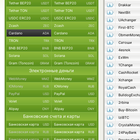
Tether BEP20
Tether BEP20
USDT
USDT
Drakkar
Tether TON
Tether TON
USDT
USDT
NextBit
USDC ERC20
USDC ERC20
USDC
USDC
UAchanger
Zcash
Zcash
ZEC
ZEC
First-BTC
Cardano
Cardano
ADA
ADA
ObmenMone
TRON
TRON
TRX
TRX
Сатоши
BNB BEP20
BNB BEP20
BNB
BNB
4esnok
Solana
Solana
SOL
SOL
ExWm
Gram (Toncoin)
Gram (Toncoin)
GRAM
GRAM
1Change
Электронные деньги
CashRocket
WebMoney
WebMoney
WMZ
WMZ
Xchange
ЮMoney
ЮMoney
RUB
RUB
RoyalCash
PayPal
PayPal
USD
USD
BulldogExch
Volet
Volet
USD
USD
2rbina
Alipay
Alipay
CNY
CNY
Buy-Bitcoin
Банковские счета и карты
IziBTC
Банковская карта
Банковская карта
USD
USD
CrystalMone
Банковская карта
Банковская карта
RUB
RUB
24PayBank
Банковская карта
Банковская карта
EUR
EUR