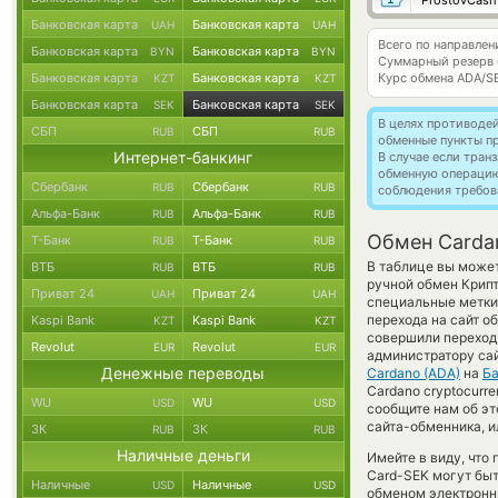
ProstovCash
Банковская карта
Банковская карта
UAH
UAH
Всего по направлен
Банковская карта
Банковская карта
BYN
BYN
Суммарный резерв
Банковская карта
Банковская карта
Курс обмена
ADA/S
KZT
KZT
Банковская карта
Банковская карта
SEK
SEK
В целях противоде
СБП
СБП
RUB
RUB
обменные пункты п
Интернет-банкинг
В случае если тра
обменную операци
Сбербанк
Сбербанк
RUB
RUB
соблюдения требов
Альфа-Банк
Альфа-Банк
RUB
RUB
Обмен Cardan
Т-Банк
Т-Банк
RUB
RUB
В таблице вы может
ВТБ
ВТБ
RUB
RUB
ручной обмен Крип
Приват 24
Приват 24
UAH
UAH
специальные метки,
перехода на сайт о
Kaspi Bank
Kaspi Bank
KZT
KZT
совершили переход 
Revolut
Revolut
EUR
EUR
администратору са
Денежные переводы
Cardano (ADA)
на
Ба
Cardano cryptocurr
WU
WU
USD
USD
сообщите нам об э
сайта-обменника, и
ЗК
ЗК
RUB
RUB
Наличные деньги
Имейте в виду, что
Card-SEK могут быт
Наличные
Наличные
USD
USD
обменом электронны