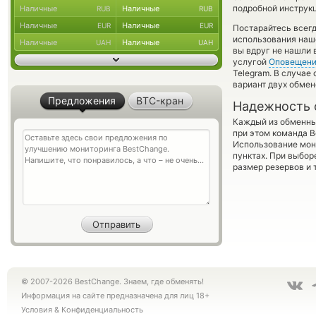
подробной инструкц
Наличные
Наличные
RUB
RUB
Наличные
Наличные
EUR
EUR
Постарайтесь всег
использования наше
Наличные
Наличные
UAH
UAH
вы вдруг не нашли 
услугой
Оповещен
Telegram. В случае
вариант двух обмен
Предложения
BTC-кран
Надежность 
Каждый из обменны
при этом команда 
Использование мон
пунктах. При выбор
размер резервов и 
© 2007-2026 BestChange. Знаем, где обменять!
Информация на сайте предназначена для лиц 18+
Условия
&
Конфиденциальность