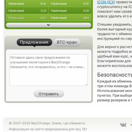
ICON (ICX)
провести
Наличные
Наличные
RUB
RUB
cryptocurrency на 
Наличные
Наличные
EUR
EUR
поможет нам своев
вовсе удалить его 
Наличные
Наличные
UAH
UAH
Спешим уведомить,
более выгодный ку
трудности с обмено
инструкцией по сер
Предложения
BTC-кран
Для верного расчет
можете подробно и
удобный вам курс, 
благоприятном для 
можете воспользо
Безопасност
Каждый из обменны
при этом команда 
Использование мон
пунктах. При выбор
размер резервов и 
© 2007-2026 BestChange. Знаем, где обменять!
Информация на сайте предназначена для лиц 18+