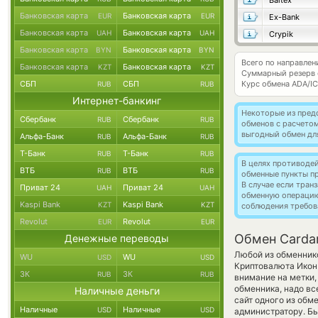
Baltex
Банковская карта
Банковская карта
EUR
EUR
Ex-Bank
Банковская карта
Банковская карта
UAH
UAH
Crypik
Банковская карта
Банковская карта
BYN
BYN
Всего по направлен
Банковская карта
Банковская карта
KZT
KZT
Суммарный резерв
СБП
СБП
Курс обмена
ADA/I
RUB
RUB
Интернет-банкинг
Некоторые из пред
Сбербанк
Сбербанк
RUB
RUB
обменов с расчето
выгодный обмен дл
Альфа-Банк
Альфа-Банк
RUB
RUB
Т-Банк
Т-Банк
RUB
RUB
В целях противоде
ВТБ
ВТБ
RUB
RUB
обменные пункты п
В случае если тра
Приват 24
Приват 24
UAH
UAH
обменную операци
Kaspi Bank
Kaspi Bank
KZT
KZT
соблюдения требов
Revolut
Revolut
EUR
EUR
Обмен Carda
Денежные переводы
Любой из обменнико
WU
WU
USD
USD
Криптовалюта Икон 
ЗК
ЗК
RUB
RUB
внимание на метки,
обменника, надо вс
Наличные деньги
сайт одного из обм
Наличные
Наличные
USD
USD
администратору. Бы