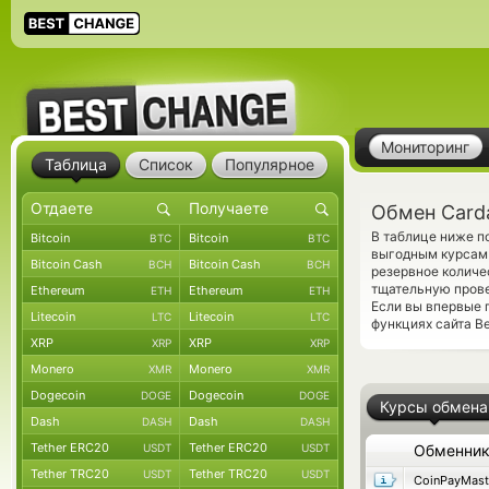
Мониторинг
Таблица
Список
Популярное
Обмен Carda
В таблице ниже по
Bitcoin
Bitcoin
BTC
BTC
выгодным курсам 
Bitcoin Cash
Bitcoin Cash
BCH
BCH
резервное количе
тщательную прове
Ethereum
Ethereum
ETH
ETH
Если вы впервые 
Litecoin
Litecoin
LTC
LTC
функциях сайта B
XRP
XRP
XRP
XRP
Monero
Monero
XMR
XMR
Dogecoin
Dogecoin
DOGE
DOGE
Курсы обмена
Dash
Dash
DASH
DASH
Tether ERC20
Tether ERC20
USDT
USDT
Обменни
Tether TRC20
Tether TRC20
USDT
USDT
CoinPayMast