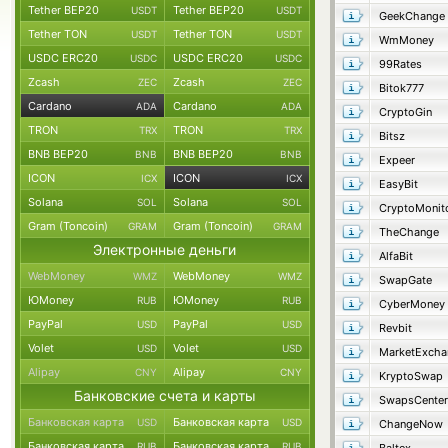
Tether BEP20
Tether BEP20
USDT
USDT
GeekChange
Tether TON
Tether TON
USDT
USDT
WmMoney
USDC ERC20
USDC ERC20
USDC
USDC
99Rates
Zcash
Zcash
ZEC
ZEC
Bitok777
Cardano
Cardano
ADA
ADA
CryptoGin
TRON
TRON
TRX
TRX
Bitsz
BNB BEP20
BNB BEP20
BNB
BNB
Expeer
ICON
ICON
ICX
ICX
EasyBit
Solana
Solana
SOL
SOL
CryptoMonit
Gram (Toncoin)
Gram (Toncoin)
GRAM
GRAM
TheChange
Электронные деньги
AlfaBit
WebMoney
WebMoney
WMZ
WMZ
SwapGate
ЮMoney
ЮMoney
RUB
RUB
CyberMoney
PayPal
PayPal
USD
USD
Revbit
Volet
Volet
USD
USD
MarketExcha
Alipay
Alipay
CNY
CNY
KryptoSwap
Банковские счета и карты
SwapsCenter
Банковская карта
Банковская карта
USD
USD
ChangeNow
Банковская карта
Банковская карта
RUB
RUB