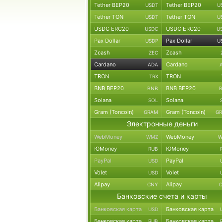
Tether BEP20
Tether BEP20
USDT
U
Tether TON
Tether TON
USDT
U
USDC ERC20
USDC ERC20
USDC
U
Pax Dollar
Pax Dollar
USDP
U
Zcash
Zcash
ZEC
Cardano
Cardano
ADA
TRON
TRON
TRX
BNB BEP20
BNB BEP20
BNB
Solana
Solana
SOL
Gram (Toncoin)
Gram (Toncoin)
GRAM
G
Электронные деньги
WebMoney
WebMoney
WMZ
W
ЮMoney
ЮMoney
RUB
PayPal
PayPal
USD
Volet
Volet
USD
Alipay
Alipay
CNY
Банковские счета и карты
Банковская карта
Банковская карта
USD
Банковская карта
Банковская карта
RUB