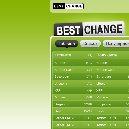
Таблица
Список
Популярно
Bitcoin
Bitcoin
BTC
Bitcoin Cash
Bitcoin Cash
BCH
Ethereum
Ethereum
ETH
Litecoin
Litecoin
LTC
XRP
XRP
XRP
Monero
Monero
XMR
Dogecoin
Dogecoin
DOGE
D
Dash
Dash
DASH
D
Tether ERC20
Tether ERC20
USDT
U
Tether TRC20
Tether TRC20
USDT
U