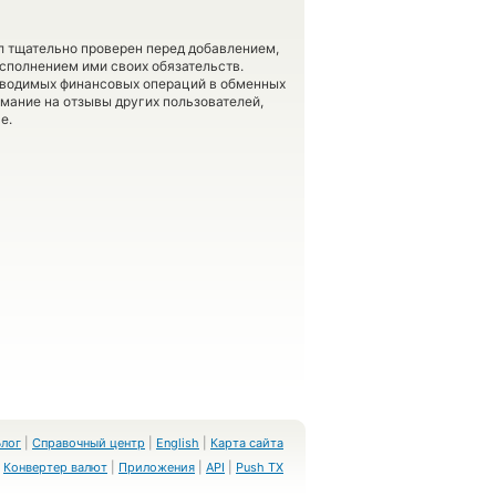
л тщательно проверен перед добавлением,
сполнением ими своих обязательств.
оводимых финансовых операций в обменных
имание на отзывы других пользователей,
е.
Блог
|
Справочный центр
|
English
|
Карта сайта
Конвертер валют
|
Приложения
|
API
|
Push TX