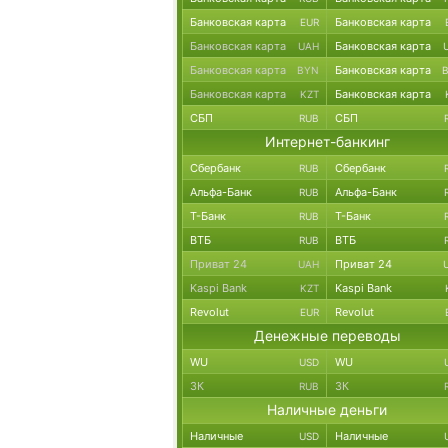
Банковская карта
Банковская карта
EUR
Банковская карта
Банковская карта
UAH
Банковская карта
Банковская карта
BYN
Банковская карта
Банковская карта
KZT
СБП
СБП
RUB
Интернет-банкинг
Сбербанк
Сбербанк
RUB
Альфа-Банк
Альфа-Банк
RUB
Т-Банк
Т-Банк
RUB
ВТБ
ВТБ
RUB
Приват 24
Приват 24
UAH
Kaspi Bank
Kaspi Bank
KZT
Revolut
Revolut
EUR
Денежные переводы
WU
WU
USD
ЗК
ЗК
RUB
Наличные деньги
Наличные
Наличные
USD