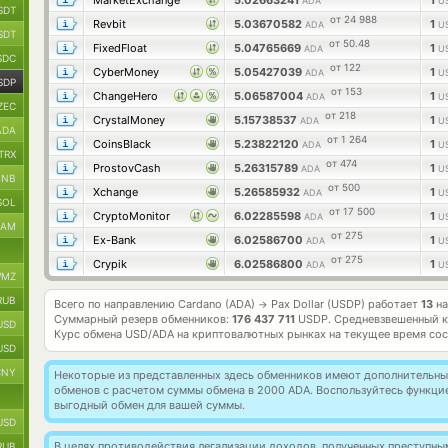
MarketExchange
5.02663241
1
ADA
U
SDT
от 24 988
Revbit
5.03670582
1
ADA
U
SDT
от 50.48
FixedFloat
5.04765669
1
ADA
U
SDC
от 122
CyberMoney
5.05427039
1
ADA
U
SDP
от 153
ChangeHero
5.06587004
1
ADA
U
ZEC
от 218
CrystalMoney
5.15738537
1
ADA
U
ADA
от 1 264
CoinsBlack
5.23822120
1
ADA
U
TRX
от 474
ProstovCash
5.26315789
1
ADA
U
BNB
от 500
Xchange
5.26585932
1
ADA
U
SOL
от 17 500
CryptoMonitor
6.02285598
1
ADA
U
RAM
от 275
Ex-Bank
6.02586700
1
ADA
U
от 275
Crypik
6.02586800
1
ADA
U
MZ
RUB
Всего по направлению Cardano (ADA)
Pax Dollar (USDP) работает
13
на
→
Суммарный резерв обменников:
176 437 711
USDP.
Средневзвешенный к
USD
Курс обмена
USD/ADA
на криптовалютных рынках на текущее время со
USD
CNY
Некоторые из представленных здесь обменников имеют дополнительные
обменов с расчетом суммы обмена в 2000 ADA. Воспользуйтесь функц
выгодный обмен для вашей суммы.
USD
В целях противодействия легализации доходов, полученных преступны
RUB