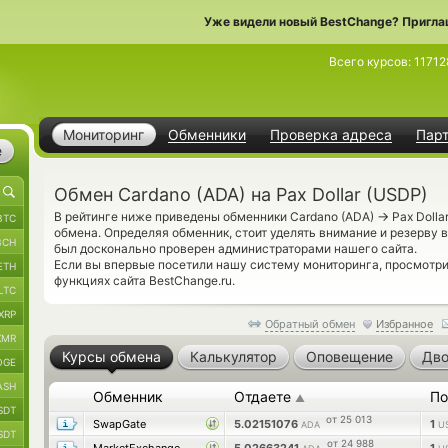
Уже видели новый BestChange? Пригла
Всего курсов:
11712
Мониторинг
Обменники
Проверка адреса
Пар
е
Обмен Cardano (ADA) на Pax Dollar (USDP)
→
В рейтинге ниже приведены обменники Cardano (ADA)
Pax Dolla
BTC
обмена. Определяя обменник, стоит уделять внимание и резерву в
BCH
был досконально проверен администраторами нашего сайта.
Если вы впервые посетили нашу систему мониторинга, просмотр
ETH
функциях сайта BestChange.ru.
LTC
XRP
Обратный обмен
Избранное
XMR
Курсы обмена
Калькулятор
Оповещение
Дво
OGE
ASH
Обменник
Отдаете
По
▲
SDT
от 25 013
SwapGate
5.02151076
1
ADA
U
SDT
от 24 988