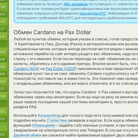
обменные пункты проводят
AML-проверки
поступающих от клиентов тр
EUR
В случае если транзакция будет идентифицирована как высокорискова
обменную операцию для проведения
процедуры KYC
. Информация по K
UAH
соблюдения требований AML/KYC для последующего разблокирования с
BYN
KZT
Обмен Cardano на Pax Dollar
RUB
Любой из пунктов обмена, который указан в списке, готов предост
→
Криптовалюта Пакс Доллар (Paxos) в автоматическом или ручно
специальные метки, которые иногда располагаются рядом с именем
RUB
мгновенно перейти на сайт интересующего вас обменника, надо вс
строку с его именем. Если после перехода на сайт-обменник вы н
RUB
валюты, обратитесь к его администратору. Вполне может быть, чт
RUB
Cardano (ADA)
на
Pax Dollar (USDP)
невозможны и вам предложат об
обменный пункт так и не смог обменять Cardano cryptocurrency на Pa
RUB
пожалуйста, поставьте нас в известность. Это поможет нам свое
UAH
с владельцами обменника, или же вовсе отключить его из списка 
KZT
→
Зачастую получается так, что курсы Cardano
Pax намного выгодне
EUR
обменника через наш мониторинг. Если вы еще ни разу не меняли 
ваше первое посещение нашей системы мониторинга, просто воспо
раздела FAQ.
USD
Используйте
Калькулятор
для точного подсчета получаемой или о
RUB
подробно изучить
Статистику
резервов и курсов. Если курсы обмен
функцией
Оповещение
– задайте собственные условия, и при появ
уведомление на электронную почту или Telegram. В случае отсутс
USD
Двойной обмен
вы сможете найти приемлемый вариант двух обмено