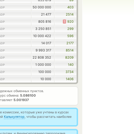
655 679
89
SDP
50 000 000
403
SDP
21 477
2514
SDP
805 816
1
920
SDP
3 250 851
299
SDP
10 000 422
596
SDP
14 017
2177
SDP
9 993 317
8514
SDP
22 808 352
8209
SDP
1 000 000
140
SDP
100 000
3734
SDP
10 000
1406
SDP
дежных обменных пунктов.
урс обмена:
5.086100
ставляет
5.001937
 комиссии, которые уже учтены в курсах
ией
Калькулятор
, чтобы рассчитать наиболее
м путем, и финансированию терроризма