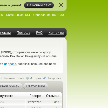
На новый сайт
шаем оценить!
86
Обменников:
614
Обновление:
06:21:33
тнерам
Помощь
FAQ
Контакты
r (USDP), отсортированные по курсу
алюты Pax Dollar. Каждый пункт обмена
ите
видео
, рассказывающее обо всех
Несоответствие
История
Настройка
йной обмен
Статистика
лучаете
Резерв
Отзывы
77 777 780
653
SDP