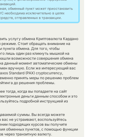
анзакций.
нная, обменный пункт может приостановить
YC необходима исключительно в целях
редств, отправленных в транзакции.
авить услугу обмена Криптовалюта Кардано
м режиме. Стоит обращать внимание на
 пункта обмена. Для того, чтобы
его лишь один раз кликнуть мышкой на
е нашли возможности совершения обмена
о на данный момент автоматические обмены
мен вручную. Если же интересующий вас
xos Standard (PAX) cryptocurrency,
временно принять меры по решению проблем
рейтинга до решения проблемы.
е тогда, когда вы попадаете на сайт
электронные деньги данным способом и это
льзуйтесь подробной инструкцией из
тдаваемой суммы. Вы всегда можете
а вас не устраивают, воспользуйтесь
лении подходящих курсов вы получите
твия обменных пунктов, с помощью функции
в через транзитную валюту.