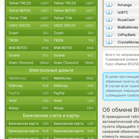
Tether TRC20
Tether TRC20
USDT
USDT
Xchange
Tether BEP20
Tether BEP20
USDT
USDT
IziBTC
Tether TON
Tether TON
USDT
USDT
RoyalCash
USDC ERC20
USDC ERC20
USDC
USDC
BlaBlaMoney
Zcash
Zcash
ZEC
ZEC
24PayBank
TRON
TRON
TRX
TRX
CrystalMone
BNB BEP20
BNB BEP20
BNB
BNB
Всего по направлен
Solana
Solana
SOL
SOL
Суммарный резерв
Gram (Toncoin)
Gram (Toncoin)
GRAM
GRAM
Курс обмена
BSV/S
Электронные деньги
В целях противоде
WebMoney
WebMoney
WMZ
WMZ
обменные пункты п
ЮMoney
ЮMoney
RUB
RUB
В случае если тра
обменную операци
PayPal
PayPal
USD
USD
соблюдения требов
Volet
Volet
USD
USD
Alipay
Alipay
CNY
CNY
Об обмене B
Банковские счета и карты
В приведенной табл
автоматический об
Банковская карта
Банковская карта
USD
USD
пункта обращайте т
Банковская карта
Банковская карта
RUB
RUB
названий обменнико
кликнуть мышью на 
Банковская карта
Банковская карта
EUR
EUR