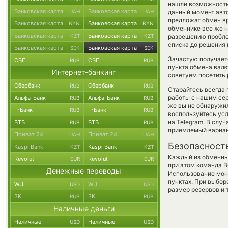
нашли возможности 
Банковская карта
Банковская карта
UAH
UAH
данный момент авт
предложат обмен вру
Банковская карта
Банковская карта
BYN
BYN
обменнике все же н
Банковская карта
Банковская карта
KZT
KZT
разрешению пробле
списка до решения
Банковская карта
Банковская карта
SEK
SEK
Зачастую получаетс
СБП
СБП
RUB
RUB
пункта обмена валю
Интернет-банкинг
советуем посетить 
Сбербанк
Сбербанк
RUB
RUB
Старайтесь всегда
работы с нашим сер
Альфа-Банк
Альфа-Банк
RUB
RUB
же вы не обнаружил
Т-Банк
Т-Банк
RUB
RUB
воспользуйтесь ус
на Telegram. В слу
ВТБ
ВТБ
RUB
RUB
приемлемый вариан
Приват 24
Приват 24
UAH
UAH
Безопасност
Kaspi Bank
Kaspi Bank
KZT
KZT
Каждый из обменны
Revolut
Revolut
EUR
EUR
при этом команда 
Денежные переводы
Использование мон
пунктах. При выбор
WU
WU
USD
USD
размер резервов и 
ЗК
ЗК
RUB
RUB
Наличные деньги
Наличные
Наличные
USD
USD