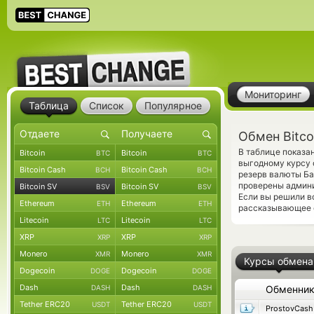
Мониторинг
Таблица
Список
Популярное
Обмен Bitco
В таблице показа
Bitcoin
Bitcoin
BTC
BTC
выгодному курсу 
Bitcoin Cash
Bitcoin Cash
BCH
BCH
резерв валюты Ба
проверены админ
Bitcoin SV
Bitcoin SV
BSV
BSV
Если вы решили в
Ethereum
Ethereum
ETH
ETH
рассказывающее о
Litecoin
Litecoin
LTC
LTC
XRP
XRP
XRP
XRP
Monero
Monero
XMR
XMR
Курсы обмена
Dogecoin
Dogecoin
DOGE
DOGE
Dash
Dash
DASH
DASH
Обменни
Tether ERC20
Tether ERC20
USDT
USDT
ProstovCash