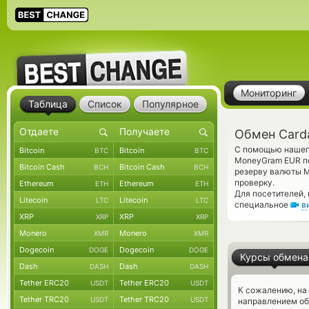
Мониторинг
Таблица
Список
Популярное
Обмен Card
С помощью нашего
Bitcoin
Bitcoin
BTC
BTC
MoneyGram EUR по
Bitcoin Cash
Bitcoin Cash
BCH
BCH
резерву валюты 
проверку.
Ethereum
Ethereum
ETH
ETH
Для посетителей,
Litecoin
Litecoin
LTC
LTC
специальное
в
XRP
XRP
XRP
XRP
Monero
Monero
XMR
XMR
Dogecoin
Dogecoin
DOGE
DOGE
Курсы обмена
Dash
Dash
DASH
DASH
Tether ERC20
Tether ERC20
USDT
USDT
К сожалению, на
Tether TRC20
Tether TRC20
USDT
USDT
направлением об