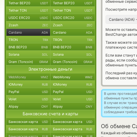
обменные сервис
Tether BEP20
Tether BEP20
USDT
USDT
Посмотрите напр
Tether TON
Tether TON
USDT
USDT
USDC ERC20
USDC ERC20
USDC
USDC
Cardano (ADA)
Zcash
Zcash
ZEC
ZEC
Можете оставит
Cardano
Cardano
ADA
ADA
BestChange авто
TRON
TRON
TRX
TRX
Также можете о
BNB BEP20
BNB BEP20
платежную систе
BNB
BNB
Solana
Solana
SOL
SOL
Если вам станут
рады, если сооб
Gram (Toncoin)
Gram (Toncoin)
GRAM
GRAM
обменные пункты
Электронные деньги
Последний раз к
WebMoney
WebMoney
WMZ
WMZ
обмена составл
ЮMoney
ЮMoney
RUB
RUB
PayPal
PayPal
USD
USD
В целях противоде
обменные пункты п
Volet
Volet
USD
USD
В случае если тра
Alipay
Alipay
CNY
CNY
обменную операци
соблюдения требов
Банковские счета и карты
Банковская карта
Банковская карта
USD
USD
Об обмене C
Банковская карта
Банковская карта
RUB
RUB
Каждый из обменных
Банковская карта
Банковская карта
EUR
EUR