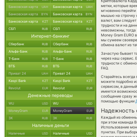
Криптовалюта Кар
метки, которые вре
Банковская карта
Банковская карта
UAH
UAH
мгновенно перейти 
Банковская карта
Банковская карта
BYN
BYN
мышью на строчку с
валют, вам следует
Банковская карта
Банковская карта
KZT
KZT
трудности и на дан
СБП
СБП
RUB
RUB
невозможны, тогда 
Money Gram EURO в
Интернет-банкинг
мы сумеем своевре
Сбербанк
Сбербанк
RUB
RUB
обмена валют из та
Альфа-Банк
Альфа-Банк
RUB
RUB
Зачастую бывает та
через наш сервис. 
Т-Банк
Т-Банк
RUB
RUB
трудности с обмено
ВТБ
ВТБ
RUB
RUB
FAQ.
Приват 24
Приват 24
UAH
UAH
Старайтесь всегда
Kaspi Bank
Kaspi Bank
KZT
KZT
можете подробно и
сервисом, в данный
Revolut
Revolut
EUR
EUR
имеется возможност
Денежные переводы
сообщение сразу же
помощью функции
WU
WU
USD
USD
Надежность 
MoneyGram
MoneyGram
EUR
EUR
Каждый из обменны
ЗК
ЗК
RUB
RUB
при этом команда 
Наличные деньги
Использование мон
пунктах. При выбор
Наличные
Наличные
USD
USD
размер резервов и 