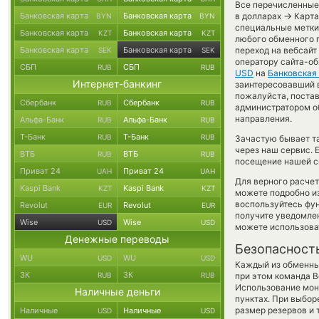
Все перечисленные
→
Банковская карта
Банковская карта
в долларах
Карта
BYN
BYN
специальные метки,
Банковская карта
Банковская карта
KZT
KZT
любого обменного п
Банковская карта
Банковская карта
переход на вебсайт
SEK
SEK
оператору сайта-о
СБП
СБП
RUB
RUB
USD
на
Банковская
Интернет-банкинг
заинтересовавший ва
пожалуйста, поста
Сбербанк
Сбербанк
RUB
RUB
администратором об
направления.
Альфа-Банк
Альфа-Банк
RUB
RUB
Т-Банк
Т-Банк
RUB
RUB
Зачастую бывает та
через наш сервис. 
ВТБ
ВТБ
RUB
RUB
посещение нашей си
Приват 24
Приват 24
UAH
UAH
Для верного расчет
Kaspi Bank
Kaspi Bank
KZT
KZT
можете подробно и
воспользуйтесь фу
Revolut
Revolut
EUR
EUR
получите уведомлен
Wise
Wise
USD
USD
можете использов
Денежные переводы
Безопасност
WU
WU
USD
USD
Каждый из обменны
ЗК
ЗК
RUB
RUB
при этом команда 
Использование мон
Наличные деньги
пунктах. При выбор
размер резервов и 
Наличные
Наличные
USD
USD