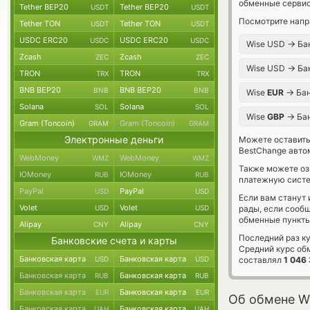
обменные сервис
Tether BEP20
Tether BEP20
USDT
USDT
Посмотрите напр
Tether TON
Tether TON
USDT
USDT
USDC ERC20
USDC ERC20
USDC
USDC
→
Wise USD
Бан
Zcash
Zcash
ZEC
ZEC
→
Wise USD
Бан
TRON
TRON
TRX
TRX
BNB BEP20
BNB BEP20
BNB
BNB
→
Wise
EUR
Бан
Solana
Solana
SOL
SOL
→
Wise
GBP
Бан
Gram (Toncoin)
Gram (Toncoin)
GRAM
GRAM
Электронные деньги
Можете оставит
BestChange авто
WebMoney
WebMoney
WMZ
WMZ
Также можете о
ЮMoney
ЮMoney
RUB
RUB
платежную систе
PayPal
PayPal
USD
USD
Если вам станут
Volet
Volet
USD
USD
рады, если сооб
обменные пункты
Alipay
Alipay
CNY
CNY
Последний раз ку
Банковские счета и карты
Средний курс об
Банковская карта
Банковская карта
USD
USD
составлял
1 046
Банковская карта
Банковская карта
RUB
RUB
Банковская карта
Банковская карта
EUR
EUR
Об обмене Wi
Банковская карта
Банковская карта
UAH
UAH