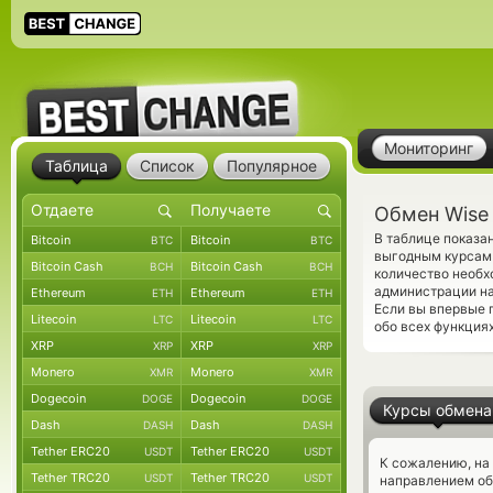
Мониторинг
Таблица
Список
Популярное
Обмен Wise 
В таблице показа
Bitcoin
Bitcoin
BTC
BTC
выгодным курсам 
Bitcoin Cash
Bitcoin Cash
BCH
BCH
количество необх
администрации на
Ethereum
Ethereum
ETH
ETH
Если вы впервые 
Litecoin
Litecoin
LTC
LTC
обо всех функция
XRP
XRP
XRP
XRP
Monero
Monero
XMR
XMR
Dogecoin
Dogecoin
DOGE
DOGE
Курсы обмена
Dash
Dash
DASH
DASH
Tether ERC20
Tether ERC20
USDT
USDT
К сожалению, на
Tether TRC20
Tether TRC20
USDT
USDT
направлением о