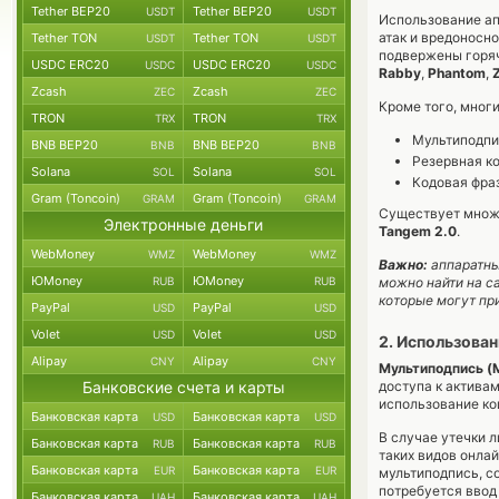
Tether BEP20
Tether BEP20
USDT
USDT
Использование ап
атак и вредоносн
Tether TON
Tether TON
USDT
USDT
подвержены горяч
USDC ERC20
USDC ERC20
USDC
USDC
Rabby
,
Phantom
,
Zcash
Zcash
ZEC
ZEC
Кроме того, мног
TRON
TRON
TRX
TRX
Мультиподпись
BNB BEP20
BNB BEP20
BNB
BNB
Резервная ко
Solana
Solana
SOL
SOL
Кодовая фраз
Gram (Toncoin)
Gram (Toncoin)
GRAM
GRAM
Существует множе
Электронные деньги
Tangem 2.0
.
WebMoney
WebMoney
WMZ
WMZ
Важно:
аппаратны
ЮMoney
ЮMoney
RUB
RUB
можно найти на с
которые могут при
PayPal
PayPal
USD
USD
Volet
Volet
USD
USD
2. Использова
Alipay
Alipay
CNY
CNY
Мультиподпись (M
Банковские счета и карты
доступа к актива
использование ко
Банковская карта
Банковская карта
USD
USD
В случае утечки 
Банковская карта
Банковская карта
RUB
RUB
таких видов онла
Банковская карта
Банковская карта
EUR
EUR
мультиподпись, со
потребуется ввод
Банковская карта
Банковская карта
UAH
UAH