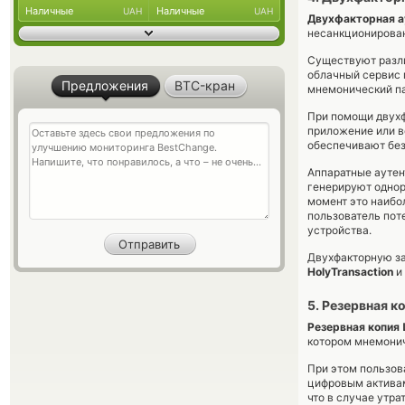
Наличные
Наличные
UAH
UAH
Двухфакторная а
несанкционирован
Существуют разли
облачный сервис 
Предложения
BTC-кран
мнемонический па
При помощи двухф
приложение или 
обеспечивают без
Аппаратные аутент
генерируют однор
момент это наибо
пользователь пот
устройства.
Двухфакторную за
HolyTransaction
и
5. Резервная 
Резервная копия 
котором мнемонич
При этом пользов
цифровым активам.
что в случае утра