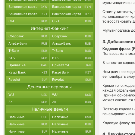
мультиподписи, на
Банковская карта
Банковская карта
BYN
BYN
Стоит учитывать,
Банковская карта
Банковская карта
KZT
KZT
использования кри
СБП
СБП
то восстановить 
RUB
RUB
Интернет-банкинг
Мультиподпись до
Сбербанк
Сбербанк
RUB
RUB
3. Добавление
Альфа-Банк
Альфа-Банк
RUB
RUB
Кодовая фраза (
Т-Банк
Т-Банк
RUB
RUB
Пользователь мож
ВТБ
ВТБ
RUB
RUB
В качестве кодов
Приват 24
Приват 24
UAH
UAH
Чем длиннее кодо
Kaspi Bank
Kaspi Bank
KZT
KZT
ее подобрать зло
Revolut
Revolut
EUR
EUR
Кроме того, кодо
Денежные переводы
каждая отдельная
WU
WU
USD
USD
Причем основную 
может оказаться 
ЗК
ЗК
RUB
RUB
Наличные деньги
Поэтому кодовая 
генерировать каж
Наличные
Наличные
USD
USD
Кодовую фразу по
Наличные
Наличные
RUB
RUB
Наличные
Наличные
EUR
EUR
4. Двухфактор