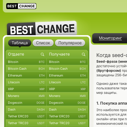
Мониторинг
Таблица
Список
Популярное
Когда seed
Seed-фраза (мне
Bitcoin
Bitcoin
BTC
BTC
достаточно устой
Bitcoin Cash
Bitcoin Cash
BCH
BCH
(брутфорсом)
пра
защищены 256-би
Ethereum
Ethereum
ETH
ETH
Litecoin
Litecoin
LTC
LTC
Однако даже така
пользователи тер
XRP
XRP
XRP
XRP
мер защиты.
Monero
Monero
XMR
XMR
Dogecoin
Dogecoin
1. Покупка апп
DOGE
DOGE
Dash
Dash
DASH
DASH
Это наиболее про
используется для
Tether ERC20
Tether ERC20
USDT
USDT
онлайн-атак при
Tether TRC20
Tether TRC20
USDT
USDT
мнемонический па