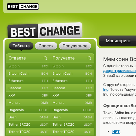
Мониторинг
Таблица
Список
Популярное
Мемкоин Bo
С одной стороны,
Bitcoin
Bitcoin
BTC
BTC
децентрализован
Bitcoin Cash
Bitcoin Cash
BCH
BCH
ShibaSwap среди 
Ethereum
Ethereum
ETH
ETH
С другой стороны
Litecoin
Litecoin
LTC
LTC
Inu
. То есть “ску
Inu, по большому 
XRP
XRP
XRP
XRP
Monero
Monero
XMR
XMR
Функционал Bo
Dogecoin
Dogecoin
DOGE
DOGE
Токен Shiba Inu 
Dash
Dash
DASH
DASH
логичных шагов д
экосистемы вокру
Tether ERC20
Tether ERC20
USDT
USDT
NFT
,
Tether TRC20
Tether TRC20
USDT
USDT