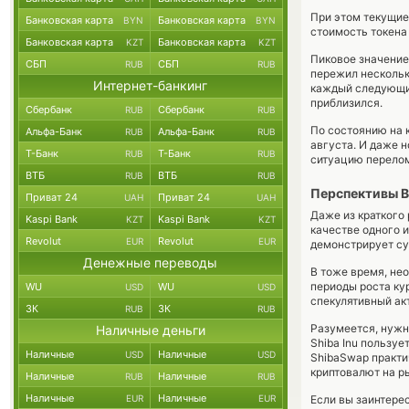
При этом текущие
Банковская карта
Банковская карта
BYN
BYN
стоимость токена
Банковская карта
Банковская карта
KZT
KZT
Пиковое значение 
СБП
СБП
RUB
RUB
пережил несколько
Интернет-банкинг
каждый следующий
приблизился.
Сбербанк
Сбербанк
RUB
RUB
По состоянию на 
Альфа-Банк
Альфа-Банк
RUB
RUB
августа. И даже 
Т-Банк
Т-Банк
RUB
RUB
ситуацию перелом
ВТБ
ВТБ
RUB
RUB
Перспективы B
Приват 24
Приват 24
UAH
UAH
Даже из краткого
Kaspi Bank
Kaspi Bank
KZT
KZT
качестве одного 
Revolut
Revolut
EUR
EUR
демонстрирует су
Денежные переводы
В тоже время, не
периоды роста кур
WU
WU
USD
USD
спекулятивный ак
ЗК
ЗК
RUB
RUB
Разумеется, нужно
Наличные деньги
Shiba Inu пользуе
Наличные
Наличные
USD
USD
ShibaSwap практич
криптовалют на р
Наличные
Наличные
RUB
RUB
Наличные
Наличные
EUR
EUR
Если вы заинтерес