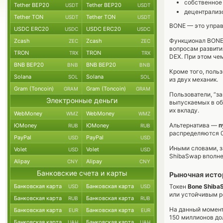
собственное
Tether BEP20
Tether BEP20
USDT
USDT
децентрализ
Tether TON
Tether TON
USDT
USDT
BONE — это управ
USDC ERC20
USDC ERC20
USDC
USDC
Функционал BONE 
Zcash
Zcash
ZEC
ZEC
вопросам развити
TRON
TRON
TRX
TRX
DEX. При этом чем
BNB BEP20
BNB BEP20
BNB
BNB
Кроме того, поль
Solana
Solana
SOL
SOL
из двух механик.
Gram (Toncoin)
Gram (Toncoin)
GRAM
GRAM
Пользователи, “з
Электронные деньги
выпускаемых в об
их вкладу.
WebMoney
WebMoney
WMZ
WMZ
Альтернатива —
п
ЮMoney
ЮMoney
RUB
RUB
распределяются 0
PayPal
PayPal
USD
USD
Иными словами, з
Volet
Volet
USD
USD
ShibaSwap вполне
Alipay
Alipay
CNY
CNY
Банковские счета и карты
Рыночная исто
Банковская карта
Банковская карта
Токен
Bone Shiba
USD
USD
или устойчивым р
Банковская карта
Банковская карта
RUB
RUB
На данный момент
Банковская карта
Банковская карта
EUR
EUR
150 миллионов до
Банковская карта
Банковская карта
UAH
UAH