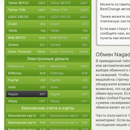
Tether BEP20
Tether BEP20
USDT
USDT
Можете оставит
BestChange авто
Tether TON
Tether TON
USDT
USDT
Также можете о
USDC ERC20
USDC ERC20
USDC
USDC
платежную сист
Zcash
Zcash
ZEC
ZEC
Если вам станут
TRON
TRON
TRX
TRX
сообщите нам, в
BNB BEP20
BNB BEP20
пункты как можно
BNB
BNB
Solana
Solana
SOL
SOL
Gram (Toncoin)
Gram (Toncoin)
GRAM
GRAM
Обмен Nagad
Электронные деньги
В приведенной табл
или автоматически
WebMoney
WebMoney
WMZ
WMZ
выборе обменного п
ЮMoney
ЮMoney
RUB
RUB
их названий. Чтобы
мышкой на строчку 
PayPal
PayPal
USD
USD
обнаружили возможн
Volet
Volet
USD
USD
возможно, что на 
обмен вручную. Есл
Nagad
Nagad
BDT
BDT
Indian Unified Paym
Alipay
Alipay
CNY
CNY
сумеем своевремен
обмена валют из сп
Банковские счета и карты
Часто получается т
Банковская карта
Банковская карта
USD
USD
мониторинг. Если в
Банковская карта
Банковская карта
RUB
RUB
посещение нашей си
Банковская карта
Банковская карта
EUR
EUR