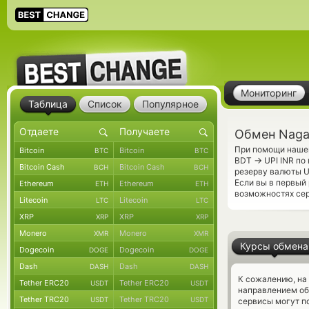
Мониторинг
Таблица
Список
Популярное
Обмен Naga
При помощи нашег
Bitcoin
Bitcoin
BTC
BTC
→
BDT
UPI INR по
Bitcoin Cash
Bitcoin Cash
BCH
BCH
резерву валюты U
Если вы в первый
Ethereum
Ethereum
ETH
ETH
возможностях сер
Litecoin
Litecoin
LTC
LTC
XRP
XRP
XRP
XRP
Monero
Monero
XMR
XMR
Курсы обмена
Dogecoin
Dogecoin
DOGE
DOGE
Dash
Dash
DASH
DASH
К сожалению, на
Tether ERC20
Tether ERC20
USDT
USDT
направлением о
Tether TRC20
Tether TRC20
USDT
USDT
сервисы могут по