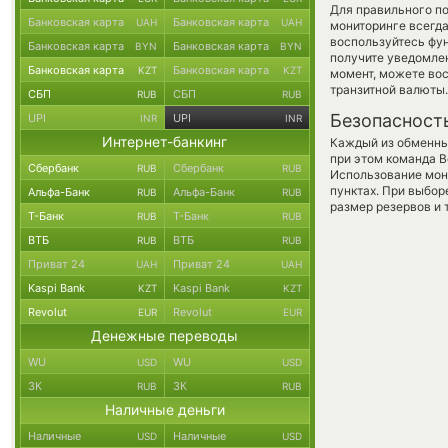
Для правильного по
Банковская карта
Банковская карта
UAH
UAH
мониторинге всегд
воспользуйтесь фу
Банковская карта
Банковская карта
BYN
BYN
получите уведомлен
Банковская карта
Банковская карта
KZT
KZT
момент, можете во
транзитной валюты.
СБП
СБП
RUB
RUB
Безопасност
UPI
UPI
INR
INR
Интернет-банкинг
Каждый из обменны
при этом команда 
Сбербанк
Сбербанк
RUB
RUB
Использование мон
пунктах. При выбор
Альфа-Банк
Альфа-Банк
RUB
RUB
размер резервов и 
Т-Банк
Т-Банк
RUB
RUB
ВТБ
ВТБ
RUB
RUB
Приват 24
Приват 24
UAH
UAH
Kaspi Bank
Kaspi Bank
KZT
KZT
Revolut
Revolut
EUR
EUR
Денежные переводы
WU
WU
USD
USD
ЗК
ЗК
RUB
RUB
Наличные деньги
Наличные
Наличные
USD
USD