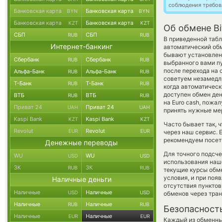
соблюдения требов
Банковская карта
Банковская карта
BYN
BYN
Банковская карта
Банковская карта
KZT
KZT
Об обмене Bi
СБП
СБП
RUB
RUB
В приведенной табл
Интернет-банкинг
автоматический об
бывают установлены
Сбербанк
Сбербанк
RUB
RUB
выбранного вами п
после перехода на
Альфа-Банк
Альфа-Банк
RUB
RUB
советуем незамедли
Т-Банк
Т-Банк
RUB
RUB
когда автоматичес
доступен обмен ден
ВТБ
ВТБ
RUB
RUB
на Euro cash, пожа
Приват 24
Приват 24
UAH
UAH
принять нужные ме
Kaspi Bank
Kaspi Bank
KZT
KZT
Часто бывает так, 
Revolut
Revolut
EUR
EUR
через наш сервис. 
рекомендуем посети
Денежные переводы
Для точного подсче
WU
WU
USD
USD
использования наше
ЗК
ЗК
RUB
RUB
текущие курсы обм
условия, и при поя
Наличные деньги
отсутствия пункто
Наличные
Наличные
USD
USD
обменов через тра
Наличные
Наличные
RUB
RUB
Безопасност
Наличные
Наличные
EUR
EUR
Каждый из обменны