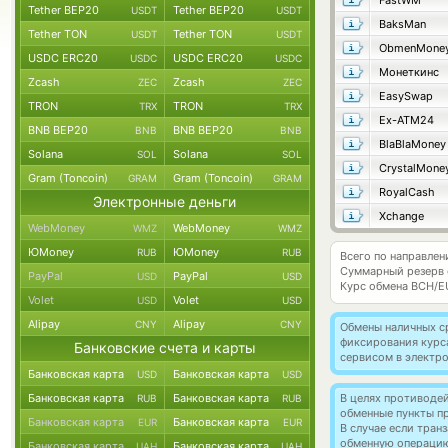
FastWM
Tether BEP20
Tether BEP20
USDT
USDT
BaksMan
Tether TON
Tether TON
USDT
USDT
ObmenMone
USDC ERC20
USDC ERC20
USDC
USDC
Монеткинс
Zcash
Zcash
ZEC
ZEC
EasySwap
TRON
TRON
TRX
TRX
Ex-ATM24
BNB BEP20
BNB BEP20
BNB
BNB
BlaBlaMoney
Solana
Solana
SOL
SOL
CrystalMone
Gram (Toncoin)
Gram (Toncoin)
GRAM
GRAM
RoyalCash
Электронные деньги
Xchange
WebMoney
WebMoney
WMZ
WMZ
ЮMoney
ЮMoney
RUB
RUB
Всего по направлен
Суммарный резерв
PayPal
PayPal
USD
USD
Курс обмена
BCH/E
Volet
Volet
USD
USD
Alipay
Alipay
CNY
CNY
Обмены наличных с
фиксирования курс
Банковские счета и карты
сервисом в электр
Банковская карта
Банковская карта
USD
USD
Банковская карта
Банковская карта
В целях противоде
RUB
RUB
обменные пункты п
Банковская карта
Банковская карта
EUR
EUR
В случае если тра
обменную операци
Банковская карта
Банковская карта
UAH
UAH