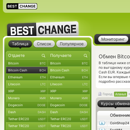
Мониторинг
Таблица
Список
Популярное
Обмен Bitco
В таблице ниже о
Bitcoin
Bitcoin
BTC
BTC
по выгодному кур
Bitcoin Cash
Bitcoin Cash
BCH
BCH
Cash EUR. Каждый
Если вы впервые 
Ethereum
Ethereum
ETH
ETH
подробно рассказ
Litecoin
Litecoin
LTC
LTC
XRP
XRP
XRP
XRP
Город:
Аланья
Monero
Monero
XMR
XMR
Курсы обмена
Dogecoin
Dogecoin
DOGE
DOGE
Dash
Dash
DASH
DASH
Обменни
Tether ERC20
Tether ERC20
USDT
USDT
CoinShop24
Tether TRC20
Tether TRC20
USDT
USDT