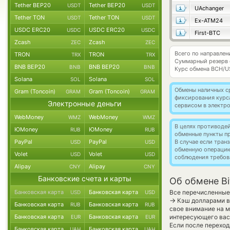
Tether BEP20
Tether BEP20
USDT
USDT
UAchanger
Tether TON
Tether TON
USDT
USDT
Ex-ATM24
USDC ERC20
USDC ERC20
USDC
USDC
First-BTC
Zcash
Zcash
ZEC
ZEC
Всего по направлен
TRON
TRON
TRX
TRX
Суммарный резерв
BNB BEP20
BNB BEP20
BNB
BNB
Курс обмена
BCH/U
Solana
Solana
SOL
SOL
Обмены наличных с
Gram (Toncoin)
Gram (Toncoin)
GRAM
GRAM
фиксирования курс
Электронные деньги
сервисом в электр
WebMoney
WebMoney
WMZ
WMZ
В целях противоде
ЮMoney
ЮMoney
RUB
RUB
обменные пункты п
PayPal
PayPal
В случае если тра
USD
USD
обменную операци
Volet
Volet
USD
USD
соблюдения требов
Alipay
Alipay
CNY
CNY
Банковские счета и карты
Об обмене Bi
Банковская карта
Банковская карта
Все перечисленные
USD
USD
→
Кэш долларами в 
Банковская карта
Банковская карта
RUB
RUB
свое внимание на м
Банковская карта
Банковская карта
интересующего вас 
EUR
EUR
Если после переход
Банковская карта
Банковская карта
UAH
UAH