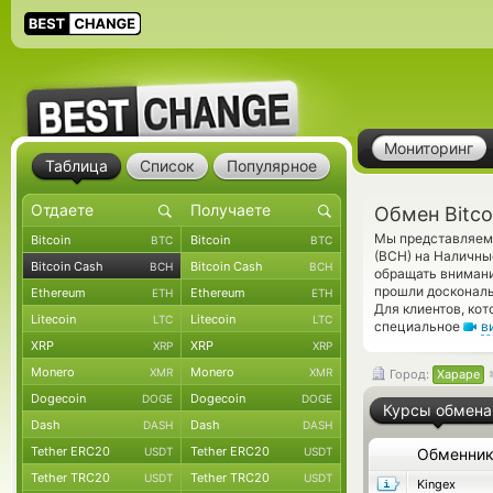
Мониторинг
Таблица
Список
Популярное
Обмен Bitco
Мы представляем 
Bitcoin
Bitcoin
BTC
BTC
(BCH) на Наличны
Bitcoin Cash
Bitcoin Cash
BCH
BCH
обращать внимани
прошли доскональ
Ethereum
Ethereum
ETH
ETH
Для клиентов, ко
Litecoin
Litecoin
LTC
LTC
специальное
в
XRP
XRP
XRP
XRP
Monero
Monero
XMR
XMR
Город:
Хараре
Dogecoin
Dogecoin
DOGE
DOGE
Курсы обмена
Dash
Dash
DASH
DASH
Tether ERC20
Tether ERC20
USDT
USDT
Обменни
Tether TRC20
Tether TRC20
USDT
USDT
Kingex