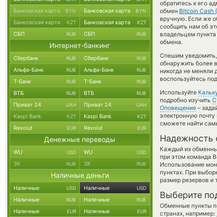
обратитесь к его а
Банковская карта
Банковская карта
обмен
Bitcoin Cash 
BYN
BYN
вручную. Если же о
Банковская карта
Банковская карта
KZT
KZT
сообщить нам об э
СБП
СБП
владельцем пункта 
RUB
RUB
обмена.
Интернет-банкинг
Спешим уведомить,
Сбербанк
Сбербанк
RUB
RUB
обнаружить более 
Альфа-Банк
Альфа-Банк
RUB
RUB
никогда не меняли 
воспользуйтесь под
Т-Банк
Т-Банк
RUB
RUB
Используйте
Кальк
ВТБ
ВТБ
RUB
RUB
подробно изучить
С
Приват 24
Приват 24
UAH
UAH
Оповещение
– зада
электронную почту 
Kaspi Bank
Kaspi Bank
KZT
KZT
сможете найти сам
Revolut
Revolut
EUR
EUR
Надежность 
Денежные переводы
Каждый из обменны
WU
WU
USD
USD
при этом команда 
ЗК
ЗК
RUB
RUB
Использование мон
пунктах. При выбор
Наличные деньги
размер резервов и 
Наличные
Наличные
USD
USD
Выберите по
Наличные
Наличные
RUB
RUB
Обменные пункты по
Наличные
Наличные
EUR
EUR
странах, например: