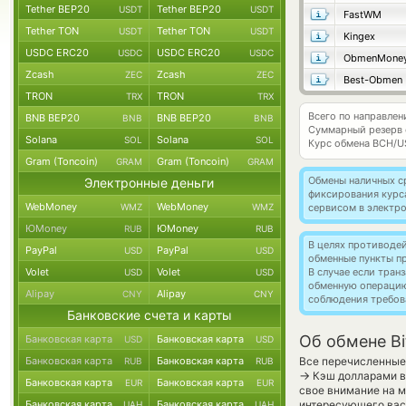
Tether BEP20
Tether BEP20
USDT
USDT
FastWM
Tether TON
Tether TON
USDT
USDT
Kingex
USDC ERC20
USDC ERC20
USDC
USDC
ObmenMone
Zcash
Zcash
ZEC
ZEC
Best-Obmen
TRON
TRON
TRX
TRX
Всего по направлен
BNB BEP20
BNB BEP20
BNB
BNB
Суммарный резерв
Solana
Solana
SOL
SOL
Курс обмена
BCH/U
Gram (Toncoin)
Gram (Toncoin)
GRAM
GRAM
Обмены наличных с
Электронные деньги
фиксирования курс
WebMoney
WebMoney
WMZ
WMZ
сервисом в электр
ЮMoney
ЮMoney
RUB
RUB
В целях противоде
PayPal
PayPal
USD
USD
обменные пункты п
Volet
Volet
В случае если тра
USD
USD
обменную операци
Alipay
Alipay
CNY
CNY
соблюдения требов
Банковские счета и карты
Об обмене Bi
Банковская карта
Банковская карта
USD
USD
Банковская карта
Банковская карта
Все перечисленные
RUB
RUB
→
Кэш долларами в 
Банковская карта
Банковская карта
EUR
EUR
свое внимание на м
Банковская карта
Банковская карта
интересующего вас 
UAH
UAH