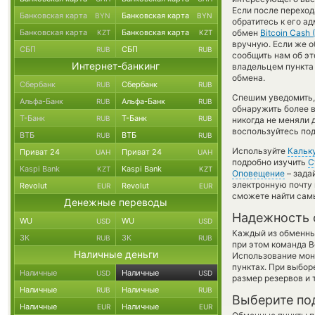
Если после переход
Банковская карта
Банковская карта
BYN
BYN
обратитесь к его а
Банковская карта
Банковская карта
обмен
Bitcoin Cash 
KZT
KZT
вручную. Если же о
СБП
СБП
RUB
RUB
сообщить нам об э
Интернет-банкинг
владельцем пункта 
обмена.
Сбербанк
Сбербанк
RUB
RUB
Спешим уведомить,
Альфа-Банк
Альфа-Банк
RUB
RUB
обнаружить более 
Т-Банк
Т-Банк
RUB
RUB
никогда не меняли 
воспользуйтесь под
ВТБ
ВТБ
RUB
RUB
Используйте
Кальк
Приват 24
Приват 24
UAH
UAH
подробно изучить
С
Kaspi Bank
Kaspi Bank
KZT
KZT
Оповещение
– зада
электронную почту 
Revolut
Revolut
EUR
EUR
сможете найти сам
Денежные переводы
Надежность 
WU
WU
USD
USD
Каждый из обменны
ЗК
ЗК
RUB
RUB
при этом команда 
Наличные деньги
Использование мон
пунктах. При выбор
Наличные
Наличные
USD
USD
размер резервов и 
Наличные
Наличные
RUB
RUB
Выберите по
Наличные
Наличные
EUR
EUR