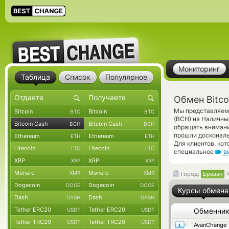
Мониторинг
Таблица
Список
Популярное
Обмен Bitco
Мы представляем 
Bitcoin
Bitcoin
BTC
BTC
(BCH) на Наличны
Bitcoin Cash
Bitcoin Cash
BCH
BCH
обращать внимани
прошли доскональ
Ethereum
Ethereum
ETH
ETH
Для клиентов, ко
Litecoin
Litecoin
LTC
LTC
специальное
в
XRP
XRP
XRP
XRP
Monero
Monero
XMR
XMR
Город:
Ереван
Dogecoin
Dogecoin
DOGE
DOGE
Курсы обмена
Dash
Dash
DASH
DASH
Tether ERC20
Tether ERC20
USDT
USDT
Обменни
Tether TRC20
Tether TRC20
USDT
USDT
AvanChange