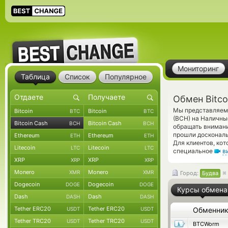
Мониторинг
Таблица
Список
Популярное
Обмен Bitco
Мы представляем 
Bitcoin
Bitcoin
BTC
BTC
(BCH) на Наличны
Bitcoin Cash
Bitcoin Cash
BCH
BCH
обращать внимани
прошли доскональ
Ethereum
Ethereum
ETH
ETH
Для клиентов, ко
Litecoin
Litecoin
LTC
LTC
специальное
в
XRP
XRP
XRP
XRP
Monero
Monero
XMR
XMR
Город:
Будва
Dogecoin
Dogecoin
DOGE
DOGE
Курсы обмена
Dash
Dash
DASH
DASH
Tether ERC20
Tether ERC20
USDT
USDT
Обменни
Tether TRC20
Tether TRC20
USDT
USDT
BTCWorm