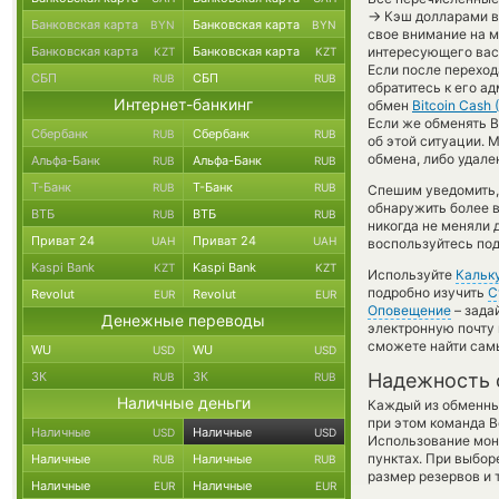
→
Кэш долларами в 
Банковская карта
Банковская карта
BYN
BYN
свое внимание на м
Банковская карта
Банковская карта
интересующего вас 
KZT
KZT
Если после переход
СБП
СБП
RUB
RUB
обратитесь к его а
Интернет-банкинг
обмен
Bitcoin Cash 
Если же обменять B
Сбербанк
Сбербанк
RUB
RUB
об этой ситуации.
обмена, либо удале
Альфа-Банк
Альфа-Банк
RUB
RUB
Т-Банк
Т-Банк
RUB
RUB
Спешим уведомить,
обнаружить более 
ВТБ
ВТБ
RUB
RUB
никогда не меняли 
Приват 24
Приват 24
UAH
UAH
воспользуйтесь под
Kaspi Bank
Kaspi Bank
KZT
KZT
Используйте
Кальк
подробно изучить
С
Revolut
Revolut
EUR
EUR
Оповещение
– зада
Денежные переводы
электронную почту 
сможете найти сам
WU
WU
USD
USD
ЗК
ЗК
Надежность 
RUB
RUB
Наличные деньги
Каждый из обменны
при этом команда 
Наличные
Наличные
USD
USD
Использование мон
пунктах. При выбор
Наличные
Наличные
RUB
RUB
размер резервов и 
Наличные
Наличные
EUR
EUR