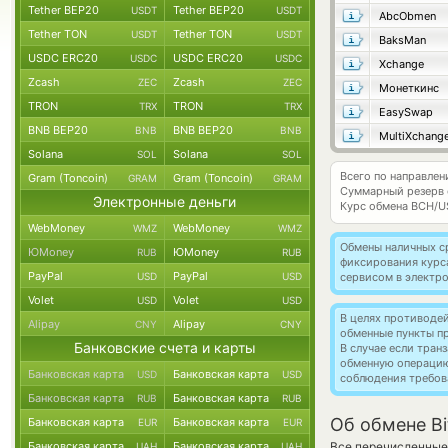
Tether BEP20
Tether BEP20
USDT
USDT
AbcObmen
Tether TON
Tether TON
USDT
USDT
BaksMan
USDC ERC20
USDC ERC20
USDC
USDC
Xchange
Zcash
Zcash
ZEC
ZEC
Монеткинс
TRON
TRON
TRX
TRX
EasySwap
BNB BEP20
BNB BEP20
BNB
BNB
MultiXchang
Solana
Solana
SOL
SOL
Всего по направлен
Gram (Toncoin)
Gram (Toncoin)
GRAM
GRAM
Суммарный резерв
Электронные деньги
Курс обмена
BCH/U
WebMoney
WebMoney
WMZ
WMZ
Обмены наличных с
ЮMoney
ЮMoney
RUB
RUB
фиксирования курс
PayPal
PayPal
USD
USD
сервисом в электр
Volet
Volet
USD
USD
В целях противоде
Alipay
Alipay
CNY
CNY
обменные пункты п
Банковские счета и карты
В случае если тра
обменную операци
Банковская карта
Банковская карта
USD
USD
соблюдения требов
Банковская карта
Банковская карта
RUB
RUB
Об обмене Bi
Банковская карта
Банковская карта
EUR
EUR
Банковская карта
Банковская карта
Все перечисленные
UAH
UAH