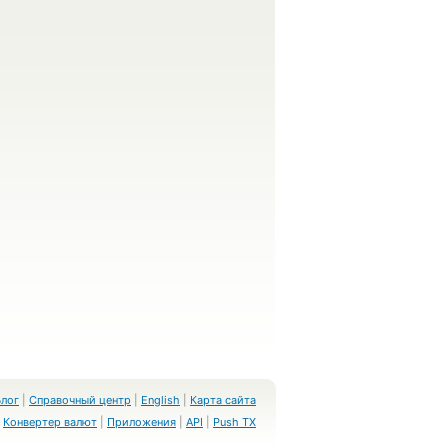
Блог
|
Справочный центр
|
English
|
Карта сайта
Конвертер валют
|
Приложения
|
API
|
Push TX