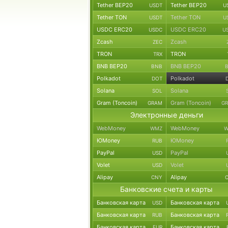
Tether BEP20
Tether BEP20
USDT
U
Tether TON
Tether TON
USDT
U
USDC ERC20
USDC ERC20
USDC
U
Zcash
Zcash
ZEC
TRON
TRON
TRX
BNB BEP20
BNB BEP20
BNB
Polkadot
Polkadot
DOT
Solana
Solana
SOL
Gram (Toncoin)
Gram (Toncoin)
GRAM
G
Электронные деньги
WebMoney
WebMoney
WMZ
W
ЮMoney
ЮMoney
RUB
PayPal
PayPal
USD
Volet
Volet
USD
Alipay
Alipay
CNY
Банковские счета и карты
Банковская карта
Банковская карта
USD
Банковская карта
Банковская карта
RUB
Банковская карта
Банковская карта
EUR