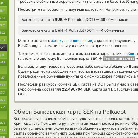
требуемые обменные сервисы могут появиться в базе BestChang
SDT
Посмотрите направления с другими валютами. Например, такие 
SDT
SDC
→
Банковская карта
RUB
Polkadot (DOT) —
48
обменников
ZEC
→
Банковская карта
UAH
Polkadot (DOT) —
4
обменника
TRX
BNB
Можете оставить
заявку на оповещение
, задав интересующие у
BestChange автоматически уведомил вас при их появлении.
DOT
Также можете ознакомиться с возможными вариантами
двойног
SOL
→
платежную систему: Банковская карта SEK
Транзитная валюта
RAM
Если вам станут известны сервисы, работающие с обменом
Банк
будем рады, если сообщите нам, воспользовавшись разделом ко
предложенные обменные пункты как можно скорее появились в л
MZ
Последний раз курсы обмена SEK Карта на DOT были у нас в баз
RUB
курс обмена составлял
22.490704
SEK Карта за
1
DOT, суммарны
USD
DOT.
USD
CNY
Обмен Банковская карта SEK на Polkadot
Все указанные в списке обменные пункты готовы предоставить усл
USD
Криптовалюта Полкадот в ручном или автоматическом режиме. Обр
бывают установлены около названий обменных пунктов в рейтинге.
RUB
сайт выбранного вами пункта обмена при помощи однократного на
EUR