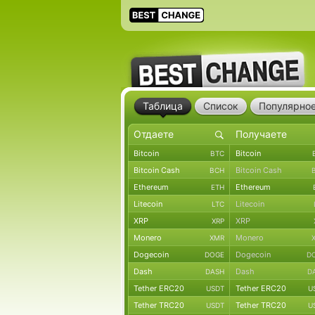
Таблица
Список
Популярно
Bitcoin
Bitcoin
BTC
Bitcoin Cash
Bitcoin Cash
BCH
Ethereum
Ethereum
ETH
Litecoin
Litecoin
LTC
XRP
XRP
XRP
Monero
Monero
XMR
Dogecoin
Dogecoin
DOGE
D
Dash
Dash
DASH
D
Tether ERC20
Tether ERC20
USDT
U
Tether TRC20
Tether TRC20
USDT
U