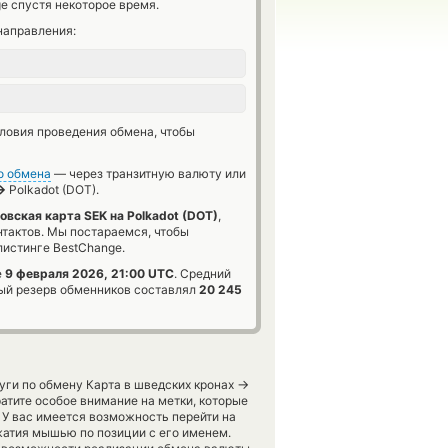
e спустя некоторое время.
направления:
словия проведения обмена, чтобы
о обмена
— через транзитную валюту или
→
Polkadot (DOT).
овская карта SEK на Polkadot (DOT)
,
нтактов. Мы постараемся, чтобы
истинге BestChange.
е
9 февраля 2026, 21:00 UTC
. Средний
й резерв обменников составлял
20 245
→
уги по обмену Карта в шведских кронах
атите особое внимание на метки, которые
 У вас имеется возможность перейти на
жатия мышью по позиции с его именем.