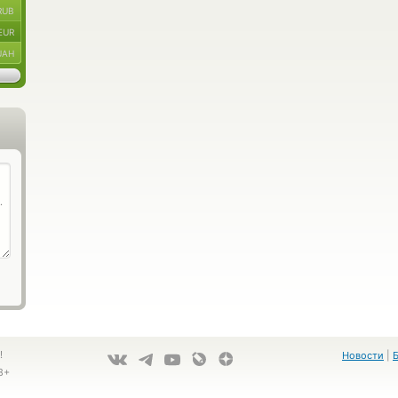
RUB
EUR
UAH
!
Новости
|
8+