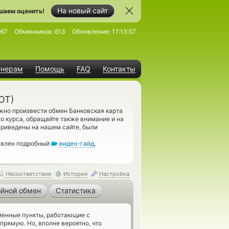
На новый сайт
шаем оценить!
967
Обменников:
613
Обновление:
17:13:57
тнерам
Помощь
FAQ
Контакты
OT)
жно произвести обмен Банковская карта
о курса, обращайте также внимание и на
приведены на нашем сайте, были
авлен подробный
видео-гайд
,
Несоответствие
История
Настройка
йной обмен
Статистика
енные пункты, работающие с
прямую. Но, вполне вероятно, что