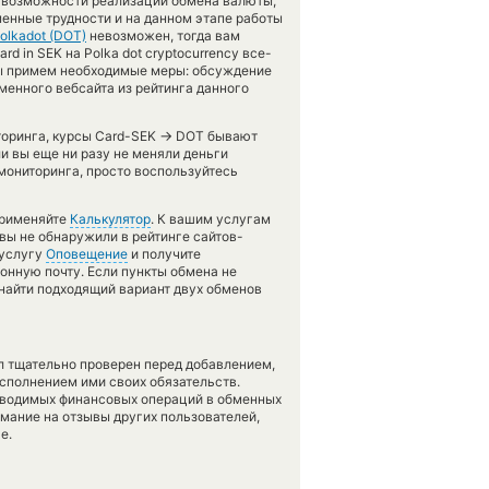
и возможности реализации обмена валюты,
еменные трудности и на данном этапе работы
olkadot (DOT)
невозможен, тогда вам
d in SEK на Polka dot cryptocurrency все-
Мы примем необходимые меры: обсуждение
менного вебсайта из рейтинга данного
→
торинга, курсы Card-SEK
DOT бывают
ли вы еще ни разу не меняли деньги
ониторинга, просто воспользуйтесь
применяйте
Калькулятор
. К вашим услугам
 вы не обнаружили в рейтинге сайтов-
 услугу
Оповещение
и получите
онную почту. Если пункты обмена не
найти подходящий вариант двух обменов
л тщательно проверен перед добавлением,
сполнением ими своих обязательств.
оводимых финансовых операций в обменных
имание на отзывы других пользователей,
е.