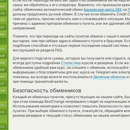
Если после перехода на вебсайт одного из обменников вы не нашл
сразу же обратитесь к его оператору. Вероятно, что произошли вр
UAH
сайта-обменника автоматический обмен
Банковская карта SEK
на
P
BYN
должны предложить ручной обмен. В случае если обменять Credit Car
таки не удалось, просим написать нам о сложившейся ситуации. 
KZT
причины с администратором обменного пункта, или же удаление об
SEK
направления.
RUB
Помните, что при переходе на сайты пунктов обмена с нашего мони
выгоднее, чем при наборе адреса обменного пункта в браузере. Ес
подобным способом и это ваше первое посещение нашей системы м
RUB
инструкцией из раздела FAQ.
RUB
Для верного подсчета суммы, которую вы получаете или отдаете, 
всегда доступна подробная
Статистика
курсов и резервов. Если же
RUB
обменников удобный вам курс, не спешите с обменом, используйте
RUB
информацию о благоприятном для вас курсе на Telegram или электр
показаны, вы всегда можете воспользоваться
Двойным обменом
и 
UAH
при помощи транзитной валюты.
KZT
Безопасность обменников
EUR
Каждый из обменных пунктов, присутствующих на нашем сайте, бы
при этом команда BestChange непрерывно следит за надлежащим и
USD
Использование мониторинга позволяет повысить безопасность пр
пунктах. При выборе обменного пункта, пожалуйста, обращайте вн
RUB
размер резервов и текущий статус обменника на нашем мониторинг
USD