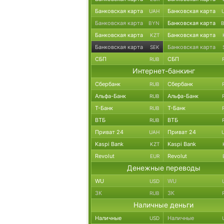
Банковская карта
Банковская карта
UAH
Банковская карта
Банковская карта
BYN
Банковская карта
Банковская карта
KZT
Банковская карта
Банковская карта
SEK
СБП
СБП
RUB
Интернет-банкинг
Сбербанк
Сбербанк
RUB
Альфа-Банк
Альфа-Банк
RUB
Т-Банк
Т-Банк
RUB
ВТБ
ВТБ
RUB
Приват 24
Приват 24
UAH
Kaspi Bank
Kaspi Bank
KZT
Revolut
Revolut
EUR
Денежные переводы
WU
WU
USD
ЗК
ЗК
RUB
Наличные деньги
Наличные
Наличные
USD