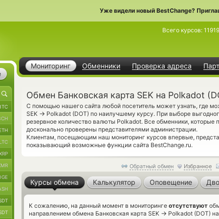
Уже видели новый BestChange? Пригла
Всего курсов:
1191
Мониторинг
Обменники
Проверка адреса
Пар
е
Обмен Банковская карта SEK на Polkadot (D
С помощью нашего сайта любой посетитель может узнать, где мо
BTC
→
SEK
Polkadot (DOT) по наилучшему курсу. При выборе выгодног
BCH
резервное количество валюты Polkadot. Все обменники, которые 
досконально проверены представителями администрации.
ETH
Клиентам, посещающим наш мониторинг курсов впервые, предст
LTC
показывающий возможные функции сайта BestChange.ru.
XRP
XMR
Обратный обмен
Избранное
OGE
Курсы обмена
Калькулятор
Оповещение
Дво
ASH
SDT
К сожалению, на данный момент в мониторинге
отсутствуют
обм
SDT
→
направлением обмена Банковская карта SEK
Polkadot (DOT) на