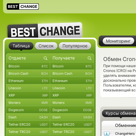
Мониторинг
Таблица
Список
Популярное
Обмен Crono
При помощи нашег
Bitcoin
Bitcoin
BTC
BTC
Cronos (CRO) на P
Bitcoin Cash
Bitcoin Cash
BCH
BCH
уделять внимание 
досконально пров
Ethereum
Ethereum
ETH
ETH
Пользователям, к
Litecoin
Litecoin
LTC
LTC
показывающий все
XRP
XRP
XRP
XRP
Monero
Monero
XMR
XMR
Dogecoin
Dogecoin
DOGE
DOGE
Курсы обмена
Dash
Dash
DASH
DASH
Tether ERC20
Tether ERC20
USDT
USDT
Обменни
Tether TRC20
Tether TRC20
USDT
USDT
ChangeHero