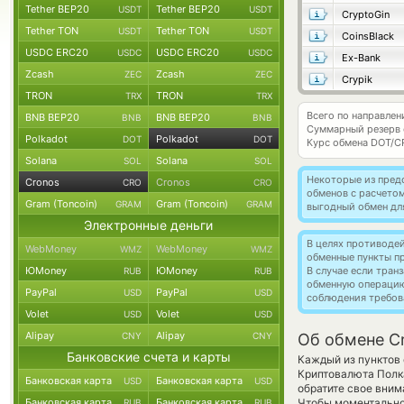
Tether BEP20
Tether BEP20
USDT
USDT
CryptoGin
Tether TON
Tether TON
USDT
USDT
CoinsBlack
USDC ERC20
USDC ERC20
USDC
USDC
Ex-Bank
Zcash
Zcash
ZEC
ZEC
Crypik
TRON
TRON
TRX
TRX
Всего по направле
BNB BEP20
BNB BEP20
BNB
BNB
Суммарный резерв
Polkadot
Polkadot
DOT
DOT
Курс обмена
DOT/C
Solana
Solana
SOL
SOL
Некоторые из пред
Cronos
Cronos
CRO
CRO
обменов с расчето
Gram (Toncoin)
Gram (Toncoin)
GRAM
GRAM
выгодный обмен дл
Электронные деньги
В целях противоде
WebMoney
WebMoney
WMZ
WMZ
обменные пункты п
ЮMoney
ЮMoney
В случае если тра
RUB
RUB
обменную операци
PayPal
PayPal
USD
USD
соблюдения требов
Volet
Volet
USD
USD
Alipay
Alipay
CNY
CNY
Об обмене Cr
Банковские счета и карты
Каждый из пунктов 
Криптовалюта Полк
Банковская карта
Банковская карта
USD
USD
обратите свое вним
Банковская карта
Банковская карта
Чтобы моментально 
RUB
RUB