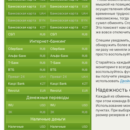
мышкой на позицию 
Банковская карта
Банковская карта
EUR
EUR
осуществления обме
Банковская карта
Банковская карта
временные труднос
UAH
UAH
невозможны, тогда 
Банковская карта
Банковская карта
BYN
BYN
сумел обменять Cron
Банковская карта
Банковская карта
Это поможет нам с
KZT
KZT
же вовсе отключить
СБП
СБП
RUB
RUB
Спешим уведомить,
Интернет-банкинг
обнаружить более 
Сбербанк
Сбербанк
RUB
RUB
ни разу не меняли 
просто воспользуйт
Альфа-Банк
Альфа-Банк
RUB
RUB
Старайтесь каждый
Т-Банк
Т-Банк
RUB
RUB
мониторинге всегд
ВТБ
ВТБ
RUB
RUB
воспользуйтесь фу
вы получите уведом
Приват 24
Приват 24
UAH
UAH
использовать
Двой
Kaspi Bank
Kaspi Bank
KZT
KZT
Надежность 
Revolut
Revolut
EUR
EUR
Каждый из обменны
Денежные переводы
при этом команда 
WU
WU
USD
USD
Использование мон
пунктах. При выбор
ЗК
ЗК
RUB
RUB
размер резервов и 
Наличные деньги
Наличные
Наличные
USD
USD