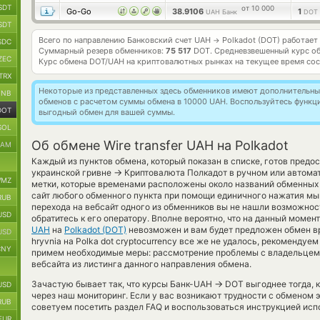
SDT
от 10 000
Go-Go
38.9106
1
UAH Банк
DOT
SDT
Всего по направлению Банковский счет UAH
Polkadot (DOT) работает
→
SDC
Суммарный резерв обменников:
75 517
DOT.
Средневзвешенный курс о
ZEC
Курс обмена
DOT/UAH
на криптовалютных рынках на текущее время со
TRX
Некоторые из представленных здесь обменников имеют дополнительные
BNB
обменов с расчетом суммы обмена в 10000 UAH. Воспользуйтесь функ
DOT
выгодный обмен для вашей суммы.
SOL
Об обмене Wire transfer UAH на Polkadot
RAM
Каждый из пунктов обмена, который показан в списке, готов предо
→
украинской гривне
Криптовалюта Полкадот в ручном или автома
MZ
метки, которые временами расположены около названий обменных 
сайт любого обменного пункта при помощи единичного нажатия мы
RUB
перехода на вебсайт одного из обменников вы не нашли возможно
USD
обратитесь к его оператору. Вполне вероятно, что на данный моме
UAH
на
Polkadot (DOT)
невозможен и вам будет предложен обмен вру
USD
hryvnia на Polka dot cryptocurrency все же не удалось, рекомендуе
CNY
примем необходимые меры: рассмотрение проблемы с владельцем 
вебсайта из листинга данного направления обмена.
→
Зачастую бывает так, что курсы Банк-UAH
DOT выгоднее тогда, к
USD
через наш мониторинг. Если у вас возникают трудности с обменом 
RUB
советуем посетить раздел FAQ и воспользоваться инструкцией исп
EUR