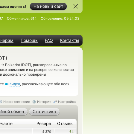
На новый сайт
шаем оценить!
97
Обменников:
614
Обновление:
09:24:03
тнерам
Помощь
FAQ
Контакты
OT)
→
H
Polkadot (DOT), ранжированные по
акже внимание и на резервное количество
ли досконально проверены
ите
видео
, рассказывающее обо всех
Несоответствие
История
Настройка
йной обмен
Статистика
учаете
Резерв
Отзывы
4 370
64