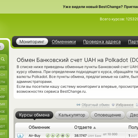
Уже видели новый BestChange? Пригла
Всего курсов:
12532
Мониторинг
Обменники
Проверка адреса
Пар
е
Обмен Банковский счет UAH на Polkadot (D
В списке ниже приведены обменные пункты Банковский счет UA
BTC
курсу обмена. При определении подходящего курса, обращайте т
BCH
валюты Polkadot. Все пункты обмена, предлагаемые на сайте, бы
администраторами.
ETH
Если вы посетили нашу систему мониторинга впервые, просмотр
LTC
возможностях сервиса BestChange.ru.
XRP
XMR
Обратный обмен
Избранное
OGE
Курсы обмена
Калькулятор
Оповещение
Дво
ASH
SDT
Обменник
Отдаете
Пол
▲
SDT
от 10 000
Air-Buy
38.1747
1
UAH Банк
DOT