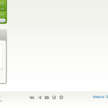
RUB
EUR
UAH
!
Новости
|
8+