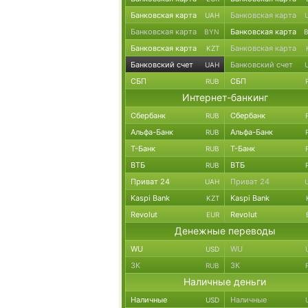
Банковская карта
Банковская карта
UAH
Банковская карта
Банковская карта
BYN
Банковская карта
Банковская карта
KZT
Банковский счет
Банковский счет
UAH
СБП
СБП
RUB
Интернет-банкинг
Сбербанк
Сбербанк
RUB
Альфа-Банк
Альфа-Банк
RUB
Т-Банк
Т-Банк
RUB
ВТБ
ВТБ
RUB
Приват 24
Приват 24
UAH
Kaspi Bank
Kaspi Bank
KZT
Revolut
Revolut
EUR
Денежные переводы
WU
WU
USD
ЗК
ЗК
RUB
Наличные деньги
Наличные
Наличные
USD