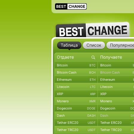
Таблица
Список
Популярно
Bitcoin
Bitcoin
BTC
Bitcoin Cash
Bitcoin Cash
BCH
Ethereum
Ethereum
ETH
Litecoin
Litecoin
LTC
XRP
XRP
XRP
Monero
Monero
XMR
Dogecoin
Dogecoin
DOGE
D
Dash
Dash
DASH
D
Tether ERC20
Tether ERC20
USDT
U
Tether TRC20
Tether TRC20
USDT
U