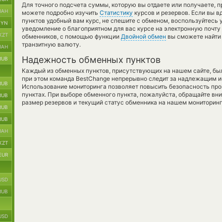
Для точного подсчета суммы, которую вы отдаете или получаете, 
UAH
можете подробно изучить
Статистику
курсов и резервов. Если вы в
пунктов удобный вам курс, не спешите с обменом, воспользуйтесь
BYN
уведомление о благоприятном для вас курсе на электронную почту 
KZT
обменников, с помощью функции
Двойной обмен
вы сможете найти 
транзитную валюту.
UAH
Надежность обменных пунктов
RUB
Каждый из обменных пунктов, присутствующих на нашем сайте, бы
при этом команда BestChange непрерывно следит за надлежащим и
RUB
Использование мониторинга позволяет повысить безопасность пр
пунктах. При выборе обменного пункта, пожалуйста, обращайте вн
RUB
размер резервов и текущий статус обменника на нашем мониторинг
RUB
RUB
UAH
KZT
EUR
USD
RUB
USD