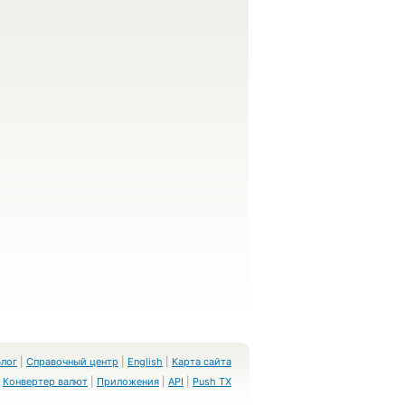
Блог
|
Справочный центр
|
English
|
Карта сайта
Конвертер валют
|
Приложения
|
API
|
Push TX