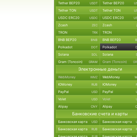
Tether BEP20
Tether BEP20
USDT
U
Tether TON
Tether TON
USDT
U
USDC ERC20
USDC ERC20
USDC
U
Zcash
Zcash
ZEC
TRON
TRON
TRX
BNB BEP20
BNB BEP20
BNB
Polkadot
Polkadot
DOT
Solana
Solana
SOL
Gram (Toncoin)
Gram (Toncoin)
GRAM
G
Электронные деньги
WebMoney
WebMoney
WMZ
W
ЮMoney
ЮMoney
RUB
PayPal
PayPal
USD
Volet
Volet
USD
Alipay
Alipay
CNY
Банковские счета и карты
Банковская карта
Банковская карта
USD
Банковская карта
Банковская карта
RUB
Банковская карта
Банковская карта
EUR