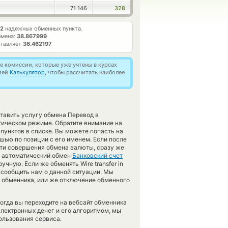
71 146
328
2
надежных обменных пункта.
бмена:
38.867999
ставляет
36.462197
 комиссии, которые уже учтены в курсах
цией
Калькулятор
, чтобы рассчитать наиболее
ставить услугу обмена Перевод в
тическом режиме. Обратите внимание на
пунктов в списке. Вы можете попасть на
шью по позиции с его именем. Если после
сти совершения обмена валюты, сразу же
нт автоматический обмен
Банковский счет
чную. Если же обменять Wire transfer in
м сообщить нам о данной ситуации. Мы
обменника, или же отключение обменного
огда вы переходите на вебсайт обменника
электронных денег и его алгоритмом, мы
ользования сервиса.