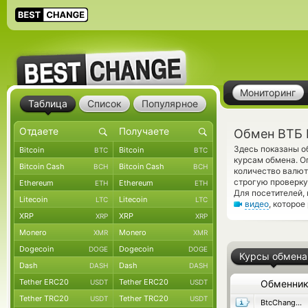
Мониторинг
Таблица
Список
Популярное
Обмен ВТБ 
Здесь показаны о
Bitcoin
Bitcoin
BTC
BTC
курсам обмена. О
Bitcoin Cash
Bitcoin Cash
BCH
BCH
количество валют
строгую проверку
Ethereum
Ethereum
ETH
ETH
Для посетителей,
Litecoin
Litecoin
LTC
LTC
видео
, которое
XRP
XRP
XRP
XRP
Monero
Monero
XMR
XMR
Dogecoin
Dogecoin
DOGE
DOGE
Курсы обмена
Dash
Dash
DASH
DASH
Tether ERC20
Tether ERC20
USDT
USDT
Обменни
Tether TRC20
Tether TRC20
USDT
USDT
BtcChange24