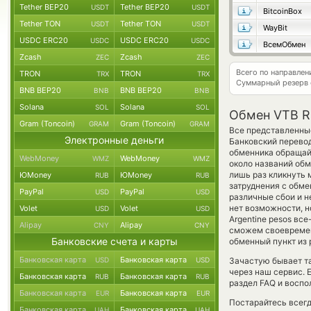
Tether BEP20
Tether BEP20
USDT
USDT
BitcoinBox
Tether TON
Tether TON
USDT
USDT
WayBit
USDC ERC20
USDC ERC20
USDC
USDC
ВсемОбмен
Zcash
Zcash
ZEC
ZEC
Всего по направле
TRON
TRON
TRX
TRX
Суммарный резерв
BNB BEP20
BNB BEP20
BNB
BNB
Solana
Solana
SOL
SOL
Обмен VTB RU
Gram (Toncoin)
Gram (Toncoin)
GRAM
GRAM
Все представленные
Электронные деньги
Банковский перевод
обменника обращай
WebMoney
WebMoney
WMZ
WMZ
около названий обм
лишь раз кликнуть 
ЮMoney
ЮMoney
RUB
RUB
затруднения с обме
PayPal
PayPal
USD
USD
различные сбои и н
нет возможности, н
Volet
Volet
USD
USD
Argentine pesos вс
Alipay
Alipay
CNY
CNY
сможем своевремен
Банковские счета и карты
обменный пункт из 
Банковская карта
Банковская карта
USD
USD
Зачастую бывает та
через наш сервис. 
Банковская карта
Банковская карта
RUB
RUB
раздел FAQ и воспо
Банковская карта
Банковская карта
EUR
EUR
Постарайтесь всег
Банковская карта
Банковская карта
UAH
UAH