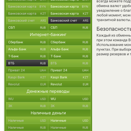
всегда можете под
обмена валют удобн
Банковская карта
Банковская карта
BYN
BYN
уведомление о благ
Банковская карта
Банковская карта
KZT
KZT
любой момент, мож
транзитной валюты.
Банковский счет
Банковский счет
ARS
ARS
СБП
СБП
RUB
RUB
Безопасност
Интернет-банкинг
Каждый из обменны
при этом команда 
Сбербанк
Сбербанк
RUB
RUB
Использование мон
Альфа-Банк
Альфа-Банк
пунктах. При выбор
RUB
RUB
размер резервов и 
Т-Банк
Т-Банк
RUB
RUB
ВТБ
ВТБ
RUB
RUB
Приват 24
Приват 24
UAH
UAH
Kaspi Bank
Kaspi Bank
KZT
KZT
Revolut
Revolut
EUR
EUR
Денежные переводы
WU
WU
USD
USD
ЗК
ЗК
RUB
RUB
Наличные деньги
Наличные
Наличные
USD
USD
Наличные
Наличные
RUB
RUB