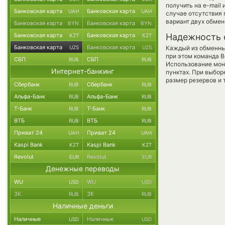
получить на e-mail
Банковская карта
Банковская карта
UAH
UAH
случае отсутствия
вариант двух обмен
Банковская карта
Банковская карта
BYN
BYN
Банковская карта
Банковская карта
Надежность 
KZT
KZT
Банковская карта
Банковская карта
UZS
UZS
Каждый из обменны
при этом команда 
СБП
СБП
RUB
RUB
Использование мон
Интернет-банкинг
пунктах. При выбор
размер резервов и 
Сбербанк
Сбербанк
RUB
RUB
Альфа-Банк
Альфа-Банк
RUB
RUB
Т-Банк
Т-Банк
RUB
RUB
ВТБ
ВТБ
RUB
RUB
Приват 24
Приват 24
UAH
UAH
Kaspi Bank
Kaspi Bank
KZT
KZT
Revolut
Revolut
EUR
EUR
Денежные переводы
WU
WU
USD
USD
ЗК
ЗК
RUB
RUB
Наличные деньги
Наличные
Наличные
USD
USD