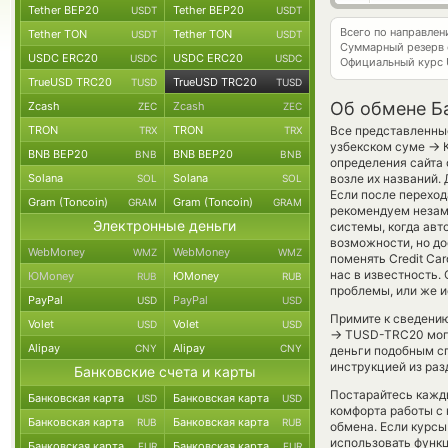
Tether BEP20
Tether BEP20
USDT
USDT
Всего по направле
Tether TON
Tether TON
USDT
USDT
Суммарный резерв
USDC ERC20
USDC ERC20
USDC
USDC
Официальный курс
TrueUSD TRC20
TrueUSD TRC20
TUSD
TUSD
Об обмене Б
Zcash
Zcash
ZEC
ZEC
TRON
TRON
Все представленные
TRX
TRX
→
узбекском суме
К
BNB BEP20
BNB BEP20
BNB
BNB
определения сайта 
Solana
Solana
возле их названий.
SOL
SOL
Если после переход
Gram (Toncoin)
Gram (Toncoin)
GRAM
GRAM
рекомендуем незаме
Электронные деньги
системы, когда ав
возможности, но до
WebMoney
WebMoney
WMZ
WMZ
поменять Credit Car
нас в известность
ЮMoney
ЮMoney
RUB
RUB
проблемы, или же и
PayPal
PayPal
USD
USD
Примите к сведению
Volet
Volet
USD
USD
→
TUSD-TRC20 могут
Alipay
Alipay
CNY
CNY
деньги подобным сп
инструкцией из раз
Банковские счета и карты
Постарайтесь кажд
Банковская карта
Банковская карта
USD
USD
комфорта работы с 
Банковская карта
Банковская карта
RUB
RUB
обмена. Если курсы
использовать фун
Банковская карта
Банковская карта
EUR
EUR