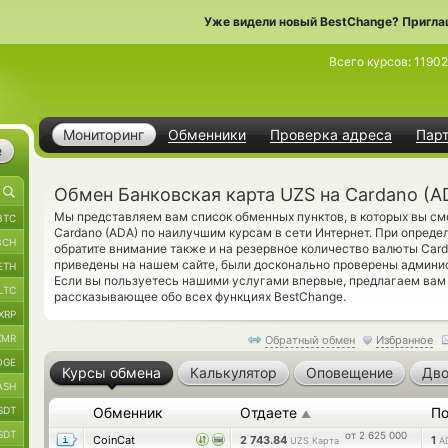
Уже видели новый BestChange? Пригла
Всего курсов:
1190
Мониторинг
Обменники
Проверка адреса
Пар
е
Обмен Банковская карта UZS на Cardano (A
Мы представляем вам список обменных пунктов, в которых вы с
BTC
Cardano (ADA) по наилучшим курсам в сети Интернет. При опреде
BCH
обратите внимание также и на резервное количество валюты Card
приведены на нашем сайте, были досконально проверены админи
ETH
Если вы пользуетесь нашими услугами впервые, предлагаем ва
LTC
рассказывающее обо всех функциях BestChange.
XRP
XMR
Обратный обмен
Избранное
OGE
Курсы обмена
Калькулятор
Оповещение
Дво
ASH
SDT
Обменник
Отдаете
По
▲
SDT
от 2 625 000
CoinCat
2 743.84
1
UZS Карта
A