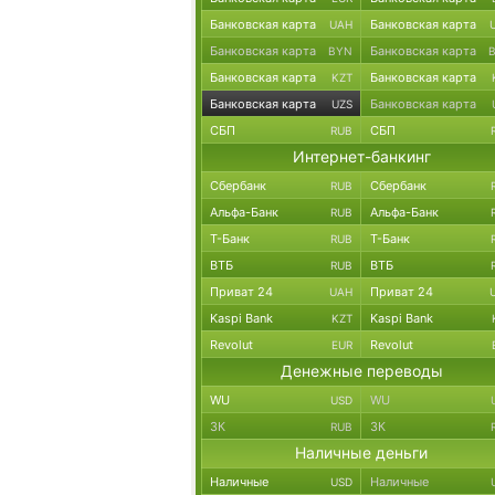
Банковская карта
Банковская карта
UAH
Банковская карта
Банковская карта
BYN
Банковская карта
Банковская карта
KZT
Банковская карта
Банковская карта
UZS
СБП
СБП
RUB
Интернет-банкинг
Сбербанк
Сбербанк
RUB
Альфа-Банк
Альфа-Банк
RUB
Т-Банк
Т-Банк
RUB
ВТБ
ВТБ
RUB
Приват 24
Приват 24
UAH
Kaspi Bank
Kaspi Bank
KZT
Revolut
Revolut
EUR
Денежные переводы
WU
WU
USD
ЗК
ЗК
RUB
Наличные деньги
Наличные
Наличные
USD