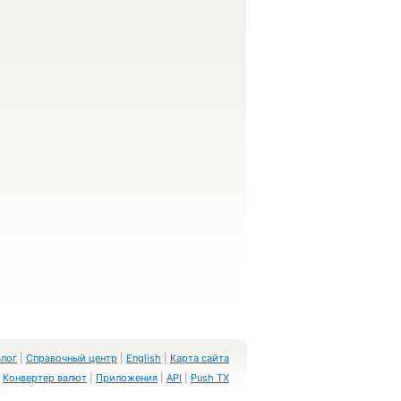
Блог
|
Справочный центр
|
English
|
Карта сайта
Конвертер валют
|
Приложения
|
API
|
Push TX