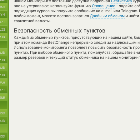
нашем мониторинге постоянно доступна подробная
Статистика
курс
вас не устраивают, используйте функцию
Оповещение
– задайте со
UAH
подходящих курсов вы получите сообщение на e-mail или Telegram. 
BYN
любой момент, можете воспользоваться
Двойным обменом
и найти
транзитной валюты.
KZT
Безопасность обменных пунктов
UZS
RUB
Каждый из обменных пунктов, присутствующих на нашем сайте, бы
при этом команда BestChange непрерывно следит за надлежащим и
Использование мониторинга позволяет повысить безопасность пр
пунктах. При выборе обменного пункта, пожалуйста, обращайте вн
RUB
размер резервов и текущий статус обменника на нашем мониторинг
RUB
RUB
RUB
UAH
KZT
EUR
USD
RUB
USD