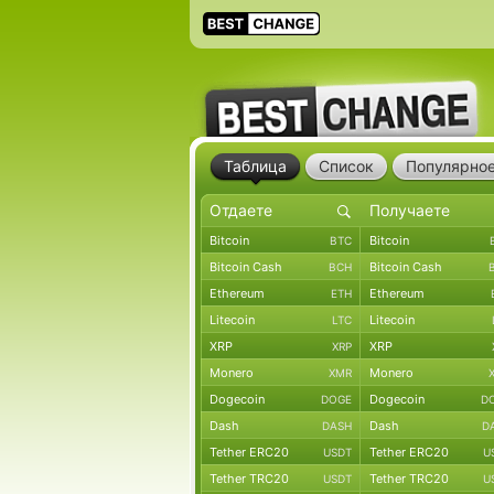
Таблица
Список
Популярно
Bitcoin
Bitcoin
BTC
Bitcoin Cash
Bitcoin Cash
BCH
Ethereum
Ethereum
ETH
Litecoin
Litecoin
LTC
XRP
XRP
XRP
Monero
Monero
XMR
Dogecoin
Dogecoin
DOGE
D
Dash
Dash
DASH
D
Tether ERC20
Tether ERC20
USDT
U
Tether TRC20
Tether TRC20
USDT
U