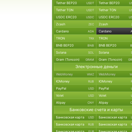
Tether BEP20
Tether BEP20
USDT
U
Tether TON
Tether TON
USDT
U
USDC ERC20
USDC ERC20
USDC
U
Zcash
Zcash
ZEC
Cardano
Cardano
ADA
TRON
TRON
TRX
BNB BEP20
BNB BEP20
BNB
Solana
Solana
SOL
Gram (Toncoin)
Gram (Toncoin)
GRAM
G
Электронные деньги
WebMoney
WebMoney
WMZ
W
ЮMoney
ЮMoney
RUB
PayPal
PayPal
USD
Volet
Volet
USD
Alipay
Alipay
CNY
Банковские счета и карты
Банковская карта
Банковская карта
USD
Банковская карта
Банковская карта
RUB
Банковская карта
Банковская карта
EUR