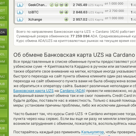
SDT
от 1 000 000
GeekChange
2 745.49
1
UZS Карта
A
SDT
от 2 700 000
IziBTC
2 848.63
1
UZS Карта
A
SDC
от 1 000 000
Xchange
2 957.02
1
UZS Карта
A
ZEC
Всего по направлению Банковская карта UZS
Cardano (ADA) работает
→
ADA
Суммарный резерв обменников:
77 259 094
ADA.
Средневзвешенный ку
TRX
Курс обмена
ADA/UZS
на криптовалютных рынках на текущее время со
BNB
Об обмене Банковская карта UZS на Cardano
SOL
Все представленные в списке обменные пункты предоставляют усл
RAM
→
узбекском суме
Криптовалюта Кардано в ручном или автоматич
также обратите свое внимание на метки, которые иногда указываю
быстрого перехода на сайт пункта обмена кликните один раз мышью
MZ
перехода на сайт обменного пункта вами не была обнаружена возм
RUB
же обратиться к оператору сайта. Бывают различные неполадки и с
Банковская карта UZS
на
Cardano (ADA)
провести невозможно, но д
USD
выбранный вами пункт обмена так и не смог поменять Credit Card in 
USD
будьте добры, поставьте нас в известность. Только с вашей помо
меры: установим причины проблемы, либо же исключим данный обм
CNY
→
Часто бывает так, что курсы Card-UZS
Cardano интереснее тогда,
пункта через наш сервис. Если вы еще ни разу не меняли электрон
USD
возникли затруднения с обменом, пожалуйста, воспользуйтесь наш
RUB
Постарайтесь каждый раз применять
Калькулятор
, чтобы проверит
EUR