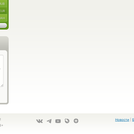
RUB
EUR
UAH
!
Новости
|
8+