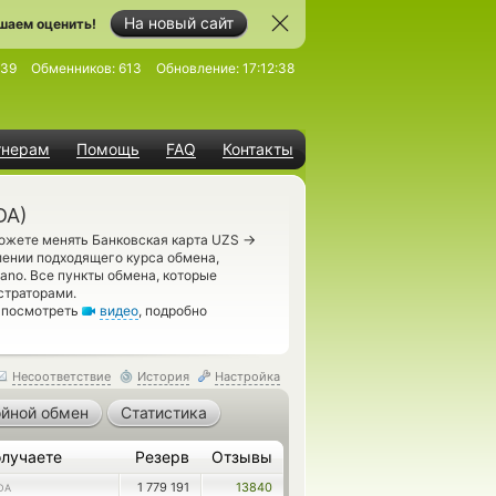
На новый сайт
шаем оценить!
239
Обменников:
613
Обновление:
17:12:38
тнерам
Помощь
FAQ
Контакты
DA)
→
можете менять Банковская карта UZS
лении подходящего курса обмена,
ano. Все пункты обмена, которые
страторами.
м посмотреть
видео
, подробно
Несоответствие
История
Настройка
йной обмен
Статистика
лучаете
Резерв
Отзывы
1 779 191
13840
DA