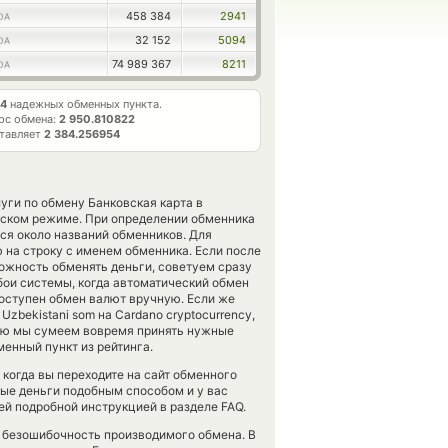
458 384
2941
DA
32 152
5094
DA
74 989 367
8211
DA
4
надежных обменных пункта.
рс обмена:
2 950.810822
ставляет
2 384.256954
уги по обмену Банковская карта в
еском режиме. При определении обменника
тся около названий обменников. Для
 на строку с именем обменника. Если после
ожность обменять деньги, советуем сразу
бои системы, когда автоматический обмен
оступен обмен валют вручную. Если же
Uzbekistani som на Cardano cryptocurrency,
щью мы сумеем вовремя принять нужные
енный пункт из рейтинга.
 когда вы переходите на сайт обменного
ные деньги подобным способом и у вас
ей подробной инструкцией в разделе FAQ.
ь безошибочность производимого обмена. В