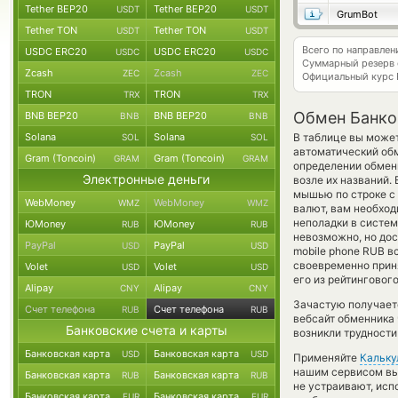
Tether BEP20
Tether BEP20
USDT
USDT
GrumBot
Tether TON
Tether TON
USDT
USDT
Всего по направле
USDC ERC20
USDC ERC20
USDC
USDC
Суммарный резерв
Zcash
Zcash
ZEC
ZEC
Официальный курс
TRON
TRON
TRX
TRX
Обмен Банков
BNB BEP20
BNB BEP20
BNB
BNB
Solana
Solana
В таблице вы может
SOL
SOL
автоматический об
Gram (Toncoin)
Gram (Toncoin)
GRAM
GRAM
определении обменн
Электронные деньги
возле их названий.
мышью по строке с 
WebMoney
WebMoney
WMZ
WMZ
валют, вам необход
неполадки в систем
ЮMoney
ЮMoney
RUB
RUB
невозможно, но дост
PayPal
PayPal
USD
USD
mobile phone RUB в
своевременно прин
Volet
Volet
USD
USD
его из рейтинговог
Alipay
Alipay
CNY
CNY
Зачастую получаетс
Счет телефона
Счет телефона
RUB
RUB
вебсайт обменника 
Банковские счета и карты
возникли трудности
Банковская карта
Банковская карта
USD
USD
Применяйте
Кальку
нашим сервисом вы,
Банковская карта
Банковская карта
RUB
RUB
не устраивают, ис
Банковская карта
Банковская карта
EUR
EUR