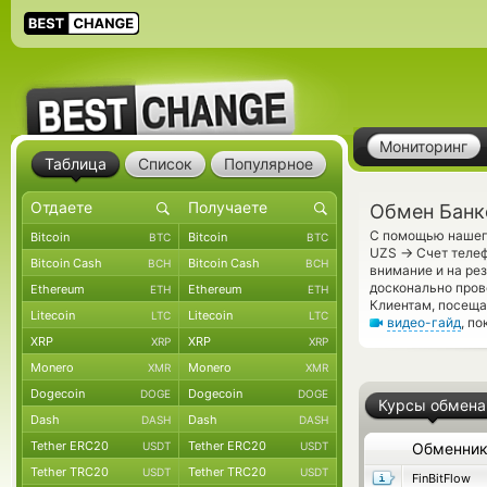
Мониторинг
Таблица
Список
Популярное
Обмен Банк
С помощью нашего
Bitcoin
Bitcoin
BTC
BTC
→
UZS
Счет телеф
Bitcoin Cash
Bitcoin Cash
BCH
BCH
внимание и на ре
досконально пров
Ethereum
Ethereum
ETH
ETH
Клиентам, посещ
Litecoin
Litecoin
LTC
LTC
видео-гайд
, п
XRP
XRP
XRP
XRP
Monero
Monero
XMR
XMR
Dogecoin
Dogecoin
DOGE
DOGE
Курсы обмена
Dash
Dash
DASH
DASH
Tether ERC20
Tether ERC20
USDT
USDT
Обменни
Tether TRC20
Tether TRC20
USDT
USDT
FinBitFlow