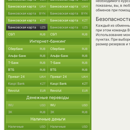
необходимого курса
показаны, вы, в лю
Банковская карта
Банковская карта
UAH
UAH
обменов при помощ
Банковская карта
Банковская карта
BYN
BYN
Безопасност
Банковская карта
Банковская карта
KZT
KZT
Каждый из обменны
Банковская карта
Банковская карта
UZS
UZS
при этом команда 
СБП
СБП
RUB
RUB
Использование мон
пунктах. При выбор
Интернет-банкинг
размер резервов и 
Сбербанк
Сбербанк
RUB
RUB
Альфа-Банк
Альфа-Банк
RUB
RUB
Т-Банк
Т-Банк
RUB
RUB
ВТБ
ВТБ
RUB
RUB
Приват 24
Приват 24
UAH
UAH
Kaspi Bank
Kaspi Bank
KZT
KZT
Revolut
Revolut
EUR
EUR
Денежные переводы
WU
WU
USD
USD
ЗК
ЗК
RUB
RUB
Наличные деньги
Наличные
Наличные
USD
USD