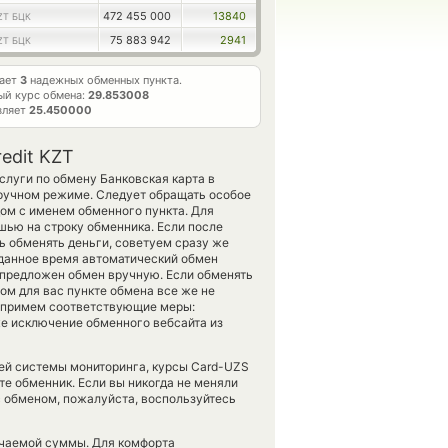
472 455 000
13840
ZT БЦК
75 883 942
2941
ZT БЦК
тает
3
надежных обменных пункта.
ый курс обмена:
29.853008
вляет
25.450000
edit KZT
слуги по обмену Банковская карта в
 ручном режиме. Следует обращать особое
ом с именем обменного пункта. Для
шью на строку обменника. Если после
ь обменять деньги, советуем сразу же
в данное время автоматический обмен
 предложен обмен вручную. Если обменять
обном для вас пункте обмена все же не
о примем соответствующие меры:
е исключение обменного вебсайта из
шей системы мониторинга, курсы Card-UZS
те обменник. Если вы никогда не меняли
с обменом, пожалуйста, воспользуйтесь
учаемой суммы. Для комфорта