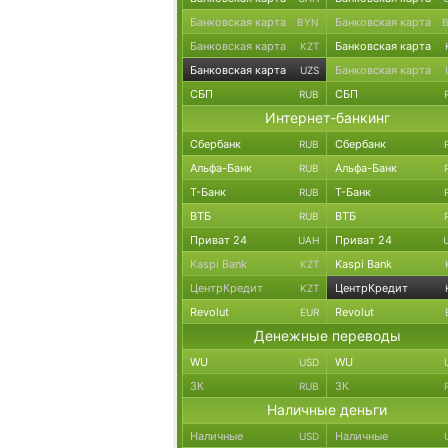
Банковская карта
Банковская карта
BYN
Банковская карта
Банковская карта
KZT
Банковская карта
Банковская карта
UZS
СБП
СБП
RUB
Интернет-банкинг
Сбербанк
Сбербанк
RUB
Альфа-Банк
Альфа-Банк
RUB
Т-Банк
Т-Банк
RUB
ВТБ
ВТБ
RUB
Приват 24
Приват 24
UAH
Kaspi Bank
Kaspi Bank
KZT
ЦентрКредит
ЦентрКредит
KZT
Revolut
Revolut
EUR
Денежные переводы
WU
WU
USD
ЗК
ЗК
RUB
Наличные деньги
Наличные
Наличные
USD