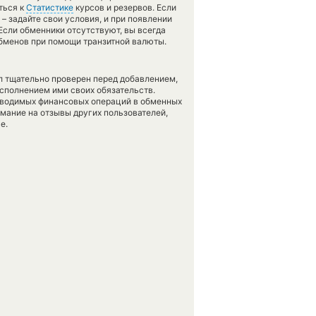
ться к
Статистике
курсов и резервов. Если
– задайте свои условия, и при появлении
 Если обменники отсутствуют, вы всегда
обменов при помощи транзитной валюты.
л тщательно проверен перед добавлением,
сполнением ими своих обязательств.
оводимых финансовых операций в обменных
имание на отзывы других пользователей,
е.