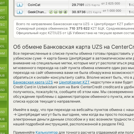
SDT
от 2 625 000
CoinCat
29.7191
1
UZS Карта
K
SDT
от 1 000 000
GeekChange
30.9736
1
UZS Карта
K
SDC
Всего по направлению Банковская карта UZS
ЦентрКредит KZT рабо
→
ZEC
Суммарный резерв обменников:
710 375 622
KZT БЦК.
Средневзвешенн
TRX
Официальный курс
KZT/UZS
от ЦБ Узбекистана на текущее время соста
BNB
Об обмене Банковская карта UZS на CenterCr
SOL
Все перечисленные в списке пункты обмена готовы предоставить у
RAM
→
узбекском суме
карта банка ЦентрКредит в автоматическом или
внимание на специальные метки, которые могут располагаться ряд
мгновенного перехода на сайт пункта обмена кликните один раз мы
MZ
перехода на сайт обменника вами не была обнаружена возможност
RUB
обратиться к онлайн-консультанту сайта. Вполне может быть, что 
Банковская карта UZS
на
ЦентрКредит KZT
недоступен и вам будет
USD
Credit Card in Uzbekistani som на Bank CenterCredit creditcard в уд
USD
получилось, пожалуйста, сообщите об этом нам. Мы своевременн
обсуждение проблемы с администратором обменного пункта, или ж
CNY
списка курсов текущего направления.
Имейте в виду, что при переходе на вебсайты пунктов обмена с на
USD
→
ЦентрКредит могут быть выгоднее, чем когда вы просто посещае
электронные деньги данным способом и у вас возникли трудности 
RUB
нашей подробной инструкцией, расположенной в разделе FAQ.
EUR
Применяйте
Калькулятор
для точного расчета отдаваемой или пол
UAH