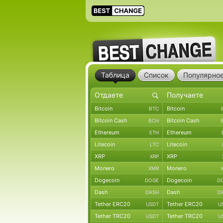
Таблица
Список
Популярно
Bitcoin
Bitcoin
BTC
Bitcoin Cash
Bitcoin Cash
BCH
Ethereum
Ethereum
ETH
Litecoin
Litecoin
LTC
XRP
XRP
XRP
Monero
Monero
XMR
Dogecoin
Dogecoin
DOGE
D
Dash
Dash
DASH
D
Tether ERC20
Tether ERC20
USDT
U
Tether TRC20
Tether TRC20
USDT
U