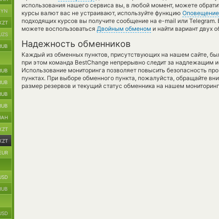
использования нашего сервиса вы, в любой момент, можете обрати
BYN
курсы валют вас не устраивают, используйте функцию
Оповещение
подходящих курсов вы получите сообщение на e-mail или Telegram.
KZT
можете воспользоваться
Двойным обменом
и найти вариант двух 
UZS
Надежность обменников
RUB
Каждый из обменных пунктов, присутствующих на нашем сайте, бы
при этом команда BestChange непрерывно следит за надлежащим и
Использование мониторинга позволяет повысить безопасность пр
RUB
пунктах. При выборе обменного пункта, пожалуйста, обращайте вн
RUB
размер резервов и текущий статус обменника на нашем мониторинг
RUB
RUB
UAH
KZT
KZT
EUR
USD
RUB
USD