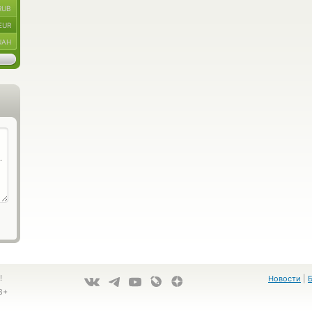
RUB
EUR
UAH
!
Новости
|
8+