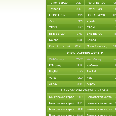
Tether BEP20
Tether BEP20
USDT
U
Tether TON
Tether TON
USDT
U
USDC ERC20
USDC ERC20
USDC
U
Zcash
Zcash
ZEC
TRON
TRON
TRX
BNB BEP20
BNB BEP20
BNB
Solana
Solana
SOL
Gram (Toncoin)
Gram (Toncoin)
GRAM
G
Электронные деньги
WebMoney
WebMoney
WMZ
W
ЮMoney
ЮMoney
RUB
PayPal
PayPal
USD
Volet
Volet
USD
Alipay
Alipay
CNY
Банковские счета и карты
Банковская карта
Банковская карта
USD
Банковская карта
Банковская карта
RUB
Банковская карта
Банковская карта
EUR
Банковская карта
Банковская карта
UAH