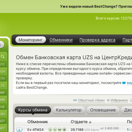
Уже видели новый BestChange? Пригла
Всего курсов:
12375
Мониторинг
Обменники
Проверка адреса
Пар
е
Обмен Банковская карта UZS на ЦентрКред
Ниже в списке перечислены обменники Банковская карта UZS на
BTC
курсу обмена. При определении выгодного курса обмена, обратит
BCH
необходимой валюты. Все приведенные нашим онлайн-сервисом 
проверку.
ETH
Если вы в первый раз посетили наш мониторинг, посмотрите
ви
LTC
сайта BestChange.
XRP
XMR
Обратный обмен
Избранное
OGE
Курсы обмена
Калькулятор
Оповещение
Дво
ASH
SDT
Обменник
Отдаете
По
▲
SDT
от 3 600 000
Ex-ATM24
29.7188
1
UZS Карта
K