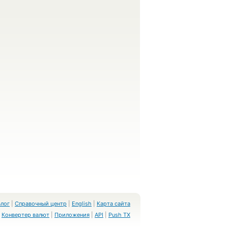
Блог
|
Справочный центр
|
English
|
Карта сайта
Конвертер валют
|
Приложения
|
API
|
Push TX