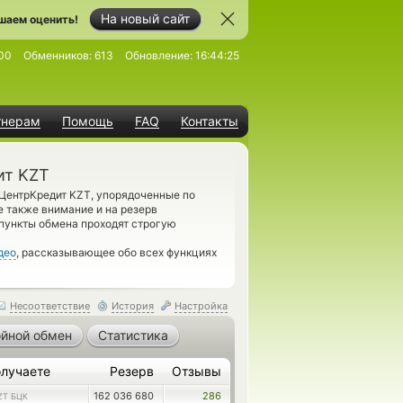
На новый сайт
шаем оценить!
00
Обменников:
613
Обновление:
16:44:25
тнерам
Помощь
FAQ
Контакты
ит KZT
 ЦентрКредит KZT, упорядоченные по
е также внимание и на резерв
пункты обмена проходят строгую
део
, рассказывающее обо всех функциях
Несоответствие
История
Настройка
йной обмен
Статистика
лучаете
Резерв
Отзывы
162 036 680
286
ZT БЦК