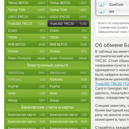
Tether BEP20
Tether BEP20
USDT
USDT
CoolCoin
Tether TON
Tether TON
USDT
USDT
Ant
USDC ERC20
USDC ERC20
USDC
USDC
Всего по направле
TrueUSD TRC20
TrueUSD TRC20
TUSD
TUSD
Суммарный резерв
Zcash
Zcash
ZEC
ZEC
Официальный курс
TRON
TRON
TRX
TRX
Об обмене Б
BNB BEP20
BNB BEP20
BNB
BNB
Solana
Solana
В таблице вы имеет
SOL
SOL
автоматический или
Gram (Toncoin)
Gram (Toncoin)
GRAM
GRAM
TRC20. Стоит обращ
Электронные деньги
названием пункта о
однократного нажат
WebMoney
WebMoney
WMZ
WMZ
была найдена возмо
Возможны разнообр
ЮMoney
ЮMoney
RUB
RUB
TrueUSD TRC20 (T
PayPal
PayPal
USD
USD
Card in Georgian la
удалось, пожалуйс
Volet
Volet
USD
USD
меры: определим пр
Alipay
Alipay
CNY
CNY
Спешим заметить, ч
Банковские счета и карты
более выгодный ку
Банковская карта
Банковская карта
разу не меняли эле
USD
USD
мониторинга, прост
Банковская карта
Банковская карта
RUB
RUB
Старайтесь каждый
Банковская карта
Банковская карта
EUR
EUR