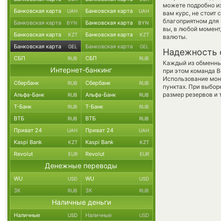
можете подробно и
Банковская карта
Банковская карта
UAH
UAH
вам курс, не стоит
благоприятном для 
Банковская карта
Банковская карта
BYN
BYN
вы, в любой момент
Банковская карта
Банковская карта
KZT
KZT
валюты.
Банковская карта
Банковская карта
GEL
GEL
Надежность 
СБП
СБП
RUB
RUB
Каждый из обменны
Интернет-банкинг
при этом команда 
Использование мон
Сбербанк
Сбербанк
RUB
RUB
пунктах. При выбор
размер резервов и 
Альфа-Банк
Альфа-Банк
RUB
RUB
Т-Банк
Т-Банк
RUB
RUB
ВТБ
ВТБ
RUB
RUB
Приват 24
Приват 24
UAH
UAH
Kaspi Bank
Kaspi Bank
KZT
KZT
Revolut
Revolut
EUR
EUR
Денежные переводы
WU
WU
USD
USD
ЗК
ЗК
RUB
RUB
Наличные деньги
Наличные
Наличные
USD
USD