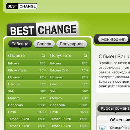
Мониторинг
Таблица
Список
Популярное
Обмен Банк
В рейтинге ниже 
Bitcoin
Bitcoin
BTC
BTC
отсортированные 
Bitcoin Cash
Bitcoin Cash
BCH
BCH
резерв необходим
представителями
Ethereum
Ethereum
ETH
ETH
Если вы посетили
Litecoin
Litecoin
LTC
LTC
функциях сервиса
XRP
XRP
XRP
XRP
Monero
Monero
XMR
XMR
Dogecoin
Dogecoin
DOGE
DOGE
Курсы обмена
Dash
Dash
DASH
DASH
Tether ERC20
Tether ERC20
USDT
USDT
Обменни
Tether TRC20
Tether TRC20
USDT
USDT
ChangeProje