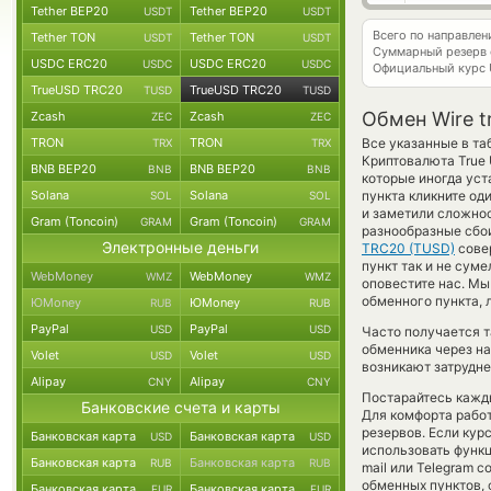
Tether BEP20
Tether BEP20
USDT
USDT
Всего по направле
Tether TON
Tether TON
USDT
USDT
Суммарный резерв
USDC ERC20
USDC ERC20
USDC
USDC
Официальный курс
TrueUSD TRC20
TrueUSD TRC20
TUSD
TUSD
Обмен Wire t
Zcash
Zcash
ZEC
ZEC
TRON
TRON
Все указанные в т
TRX
TRX
Криптовалюта True 
BNB BEP20
BNB BEP20
BNB
BNB
которые иногда уст
Solana
Solana
пункта кликните од
SOL
SOL
и заметили сложнос
Gram (Toncoin)
Gram (Toncoin)
GRAM
GRAM
разнообразные сбои
Электронные деньги
TRC20 (TUSD)
сове
пункт так и не суме
WebMoney
WebMoney
WMZ
WMZ
оповестите нас. М
обменного пункта, 
ЮMoney
ЮMoney
RUB
RUB
PayPal
PayPal
USD
USD
Часто получается т
обменника через на
Volet
Volet
USD
USD
возникают затрудне
Alipay
Alipay
CNY
CNY
Постарайтесь кажд
Банковские счета и карты
Для комфорта работ
резервов. Если кур
Банковская карта
Банковская карта
USD
USD
использовать фун
Банковская карта
Банковская карта
RUB
RUB
mail или Telegram с
обменных пунктов,
Банковская карта
Банковская карта
EUR
EUR