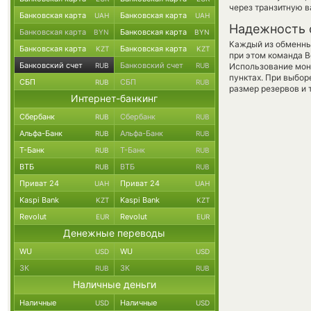
через транзитную в
Банковская карта
Банковская карта
UAH
UAH
Надежность 
Банковская карта
Банковская карта
BYN
BYN
Каждый из обменны
Банковская карта
Банковская карта
KZT
KZT
при этом команда 
Банковский счет
Банковский счет
RUB
RUB
Использование мон
пунктах. При выбор
СБП
СБП
RUB
RUB
размер резервов и 
Интернет-банкинг
Сбербанк
Сбербанк
RUB
RUB
Альфа-Банк
Альфа-Банк
RUB
RUB
Т-Банк
Т-Банк
RUB
RUB
ВТБ
ВТБ
RUB
RUB
Приват 24
Приват 24
UAH
UAH
Kaspi Bank
Kaspi Bank
KZT
KZT
Revolut
Revolut
EUR
EUR
Денежные переводы
WU
WU
USD
USD
ЗК
ЗК
RUB
RUB
Наличные деньги
Наличные
Наличные
USD
USD