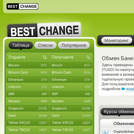
Мониторинг
Таблица
Список
Популярное
Обмен Банк
Здесь приведены 
Bitcoin
Bitcoin
BTC
BTC
(TUSD) по наилуч
Bitcoin Cash
Bitcoin Cash
BCH
BCH
внимание и резе
тщательную прове
Ethereum
Ethereum
ETH
ETH
Для пользователе
Litecoin
Litecoin
LTC
LTC
подробное
вид
XRP
XRP
XRP
XRP
Monero
Monero
XMR
XMR
Dogecoin
Dogecoin
DOGE
DOGE
Курсы обмена
Dash
Dash
DASH
DASH
Tether ERC20
Tether ERC20
USDT
USDT
Обменни
Tether TRC20
Tether TRC20
USDT
USDT
C