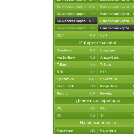
Банковская карта
Банковская карта
BYN
Банковская карта
Банковская карта
KZT
Банковская карта
Банковская карта
MDL
Банковская карта
Банковская карта
TRY
СБП
СБП
RUB
Интернет-банкинг
Сбербанк
Сбербанк
RUB
Альфа-Банк
Альфа-Банк
RUB
Т-Банк
Т-Банк
RUB
ВТБ
ВТБ
RUB
Приват 24
Приват 24
UAH
Kaspi Bank
Kaspi Bank
KZT
Revolut
Revolut
EUR
Денежные переводы
WU
WU
USD
ЗК
ЗК
RUB
Наличные деньги
Наличные
Наличные
USD