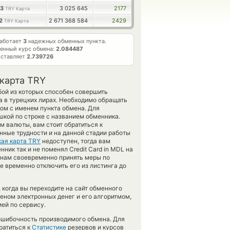
63
3 025 645
2177
TRY Карта
12
2 671 368 584
2429
TRY Карта
работает
3
надежных обменных пункта.
енный курс обмена:
2.084487
оставляет
2.739726
 карта TRY
бой из которых способен совершить
 в турецких лирах. Необходимо обращать
ом с именем пункта обмена. Для
шкой по строке с названием обменника.
м валюты, вам стоит обратиться к
ные трудности и на данной стадии работы
ая карта TRY
недоступен, тогда вам
ик так и не поменял Credit Card in MDL на
ет нам своевременно принять меры по
 временно отключить его из листинга до
 когда вы переходите на сайт обменного
меном электронных денег и его алгоритмом,
ей по сервису.
зошибочность производимого обмена. Для
ратиться к
Статистике
резервов и курсов