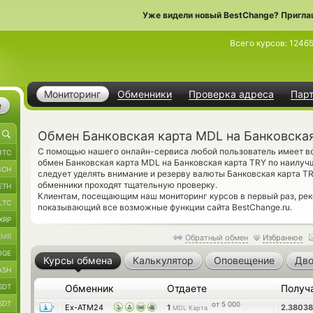
Уже видели новый BestChange? Пригла
Всего курсов:
1246
Мониторинг
Обменники
Проверка адреса
Пар
е
Обмен Банковская карта MDL на Банковска
С помощью нашего онлайн-сервиса любой пользователь имеет во
BTC
обмен Банковская карта MDL на Банковская карта TRY по наилуч
BCH
следует уделять внимание и резерву валюты Банковская карта T
обменники проходят тщательную проверку.
ETH
Клиентам, посещающим наш мониторинг курсов в первый раз, р
LTC
показывающий все возможные функции сайта BestChange.ru.
XRP
XMR
Обратный обмен
Избранное
OGE
Курсы обмена
Калькулятор
Оповещение
Дво
ASH
SDT
Обменник
Отдаете
Получ
SDT
от 5 000
Ex-ATM24
1
2.3803
MDL Карта