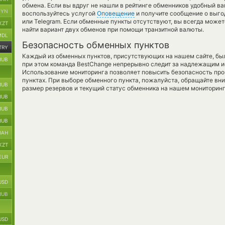
обмена. Если вы вдруг не нашли в рейтинге обменников удобный ва
BYN
воспользуйтесь услугой
Оповещение
и получите сообщение о выго
или Telegram. Если обменные пункты отсутствуют, вы всегда може
KZT
найти вариант двух обменов при помощи транзитной валюты.
MDL
Безопасность обменных пунктов
TRY
Каждый из обменных пунктов, присутствующих на нашем сайте, бы
RUB
при этом команда BestChange непрерывно следит за надлежащим и
Использование мониторинга позволяет повысить безопасность пр
пунктах. При выборе обменного пункта, пожалуйста, обращайте вн
RUB
размер резервов и текущий статус обменника на нашем мониторинг
RUB
RUB
RUB
UAH
KZT
EUR
USD
RUB
USD