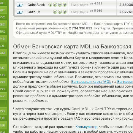
SDT
от 4 393
CoinsBlack
1
2.3803
MDL Карта
SDT
от 8 986
Сатоши
1
2.0775
MDL Карта
SDC
Всего по направлению Банковская карта MDL
Банковская карта TRY 
→
ZEC
Суммарный резерв обменников:
2 734 336 832
TRY Карта.
Средневзвеш
TRX
Официальный курс
MDL/TRY
от Нацбанка Молдовы на текущее время с
BNB
Обмен Банковская карта MDL на Банковская
SOL
В таблице вы имеете возможность увидеть список обменников, лю
RAM
→
автоматический или ручной обмен Карта в молдавских леях
Карта
внимание на специальные метки, которые могут располагаться ряд
мгновенного перехода на сайт пункта обмена кликните один раз мы
MZ
Если вы перешли на сайт обменника и заметили проблемы с обмено
RUB
администратору сайта-обменника. Возможно, что произошли времен
вебсайта автоматический обмен
Банковская карта MDL
на
Банковск
USD
должны предложить обмен вручную. Если же выбранный вами обменн
USD
Credit card in Turkish Lira, пожалуйста, оповестите нас. Это помож
решению проблемы с администратором вебсайта-обменника, или же
CNY
решения проблемы.
→
Часто получается так, что курсы Card-MDL
Card-TRY интереснее,
USD
пункта через наш мониторинг. Если у вас возникли сложности с об
мы рекомендуем посетить раздел FAQ и воспользоваться инструкци
RUB
EUR
Старайтесь каждый раз применять
Калькулятор
, чтобы сверить бе
удобства работы с нашим сервисом вы, в любой момент, можете об
UAH