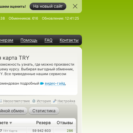
На новый сайт
шаем оценить!
538
Обменников:
616
Обновление:
12:41:25
тнерам
Помощь
FAQ
Контакты
я карта TRY
зможность узнать, где можно произвести
шему курсу. Выбирая выгодный обменник,
RY. Все приведенные нашим сервисом
екомендован подробный
видео-гайд
,
Несоответствие
История
Настройка
йной обмен
Статистика
аете
Резерв
Отзывы
▼
87
59 942 603
286
TRY Карта