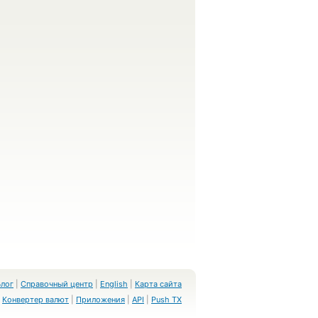
Блог
|
Справочный центр
|
English
|
Карта сайта
Конвертер валют
|
Приложения
|
API
|
Push TX