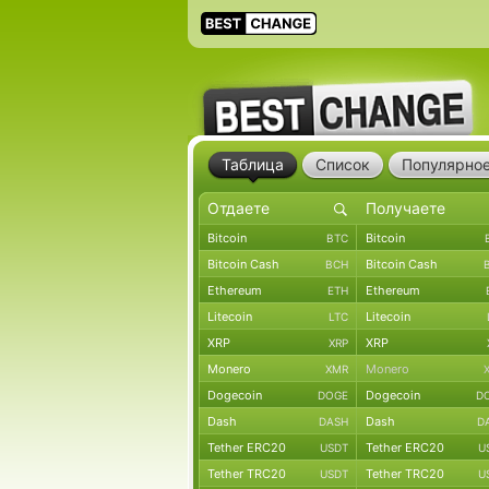
Таблица
Список
Популярно
Bitcoin
Bitcoin
BTC
Bitcoin Cash
Bitcoin Cash
BCH
Ethereum
Ethereum
ETH
Litecoin
Litecoin
LTC
XRP
XRP
XRP
Monero
Monero
XMR
Dogecoin
Dogecoin
DOGE
D
Dash
Dash
DASH
D
Tether ERC20
Tether ERC20
USDT
U
Tether TRC20
Tether TRC20
USDT
U