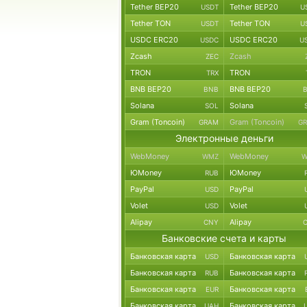
Tether BEP20
Tether BEP20
USDT
U
Tether TON
Tether TON
USDT
U
USDC ERC20
USDC ERC20
USDC
U
Zcash
Zcash
ZEC
TRON
TRON
TRX
BNB BEP20
BNB BEP20
BNB
Solana
Solana
SOL
Gram (Toncoin)
Gram (Toncoin)
GRAM
G
Электронные деньги
WebMoney
WebMoney
WMZ
W
ЮMoney
ЮMoney
RUB
PayPal
PayPal
USD
Volet
Volet
USD
Alipay
Alipay
CNY
Банковские счета и карты
Банковская карта
Банковская карта
USD
Банковская карта
Банковская карта
RUB
Банковская карта
Банковская карта
EUR
Банковская карта
Банковская карта
UAH