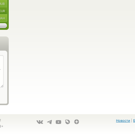
RUB
EUR
UAH
!
Новости
|
8+