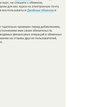
м курс, не спешите с обменом,
дном для вас курсе на электронную почту
те воспользоваться
Двойным обменом
и
л тщательно проверен перед добавлением,
сполнением ими своих обязательств.
оводимых финансовых операций в обменных
имание на отзывы других пользователей,
е.