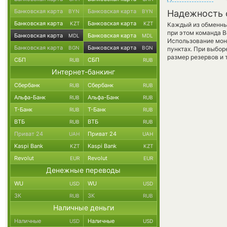
Банковская карта
Банковская карта
BYN
BYN
Надежность 
Банковская карта
Банковская карта
KZT
KZT
Каждый из обменны
при этом команда 
Банковская карта
Банковская карта
MDL
MDL
Использование мон
Банковская карта
Банковская карта
BGN
BGN
пунктах. При выбор
размер резервов и 
СБП
СБП
RUB
RUB
Интернет-банкинг
Сбербанк
Сбербанк
RUB
RUB
Альфа-Банк
Альфа-Банк
RUB
RUB
Т-Банк
Т-Банк
RUB
RUB
ВТБ
ВТБ
RUB
RUB
Приват 24
Приват 24
UAH
UAH
Kaspi Bank
Kaspi Bank
KZT
KZT
Revolut
Revolut
EUR
EUR
Денежные переводы
WU
WU
USD
USD
ЗК
ЗК
RUB
RUB
Наличные деньги
Наличные
Наличные
USD
USD