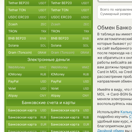
Tether BEP20
Tether BEP20
USDT
USDT
Всего по направле
Tether TON
Tether TON
USDT
USDT
Суммарный резерв
USDC ERC20
USDC ERC20
USDC
USDC
Zcash
Zcash
ZEC
ZEC
Обмен Банко
TRON
TRON
TRX
TRX
В таблице вы имеет
BNB BEP20
BNB BEP20
BNB
BNB
или автоматический
которые бывают уст
Solana
Solana
SOL
SOL
на сайт выбранного
Gram (Toncoin)
Gram (Toncoin)
GRAM
GRAM
после перехода на 
же обратиться к он
Электронные деньги
работы вебсайта а
вам должны предлож
WebMoney
WebMoney
WMZ
WMZ
Card in MDL на Cred
ЮMoney
ЮMoney
RUB
RUB
рассмотрение пробл
направления обмен
PayPal
PayPal
USD
USD
Volet
Volet
USD
USD
Имейте в виду, что
→
MDL
Card-BGN бы
Alipay
Alipay
CNY
CNY
меняли электронные
Банковские счета и карты
воспользуйтесь наш
Банковская карта
Банковская карта
USD
USD
Используйте
Кальк
подробно изучить
С
Банковская карта
Банковская карта
RUB
RUB
удобный вам курс, 
Банковская карта
Банковская карта
EUR
EUR
благоприятном для 
Двойной обмен
вы с
Банковская карта
Банковская карта
UAH
UAH