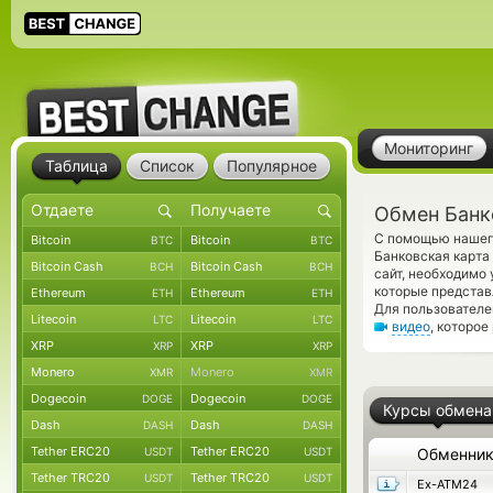
Мониторинг
Таблица
Список
Популярное
Обмен Банк
С помощью нашего
Bitcoin
Bitcoin
BTC
BTC
Банковская карта
Bitcoin Cash
Bitcoin Cash
BCH
BCH
сайт, необходимо
которые представ
Ethereum
Ethereum
ETH
ETH
Для пользователе
Litecoin
Litecoin
LTC
LTC
видео
, которое
XRP
XRP
XRP
XRP
Monero
Monero
XMR
XMR
Dogecoin
Dogecoin
DOGE
DOGE
Курсы обмена
Dash
Dash
DASH
DASH
Tether ERC20
Tether ERC20
USDT
USDT
Обменни
Tether TRC20
Tether TRC20
USDT
USDT
Ex-ATM24