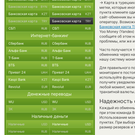
→
Карта в турецких
Банковская карта
Банковская карта
BYN
BYN
метки, которые ино
пункта кликните од
Банковская карта
Банковская карта
KZT
KZT
сайт-обменник вы 
Банковская карта
Банковская карта
TRY
TRY
оператору. Возмож
Банковская карта 
СБП
СБП
RUB
RUB
Yoo Money (Yandex) 
Интернет-банкинг
сообщите об этом 
проблемы, или же и
Сбербанк
Сбербанк
RUB
RUB
Часто получается 
Альфа-Банк
Альфа-Банк
RUB
RUB
обменника через на
Т-Банк
Т-Банк
RUB
RUB
нашу систему монит
ВТБ
ВТБ
RUB
RUB
Для правильного по
Приват 24
Приват 24
мониторинге посто
UAH
UAH
используйте функ
Kaspi Bank
Kaspi Bank
KZT
KZT
получите уведомлен
Revolut
Revolut
любой момент, мож
EUR
EUR
транзитной валюты.
Денежные переводы
Надежность 
WU
WU
USD
USD
Каждый из обменны
ЗК
ЗК
RUB
RUB
при этом команда 
Наличные деньги
Использование мон
пунктах. При выбор
Наличные
Наличные
USD
USD
размер резервов и 
Наличные
Наличные
RUB
RUB