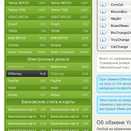
Tether BEP20
Tether BEP20
USDT
USDT
CoinCat
Tether TON
Tether TON
USDT
USDT
BitcoinBox
USDC ERC20
USDC ERC20
USDC
USDC
WayBit
Zcash
Zcash
ZEC
ZEC
ВсемОбмен
TRON
TRON
TRX
TRX
BtcChange2
BNB BEP20
BNB BEP20
BNB
BNB
TroyChange
Solana
Solana
SOL
SOL
CatChange
Gram (Toncoin)
Gram (Toncoin)
GRAM
GRAM
Электронные деньги
Всего по направл
Суммарный резерв
WebMoney
WebMoney
WMZ
WMZ
Официальный курс
ЮMoney
ЮMoney
RUB
RUB
При обмене ЮMoney 
PayPal
PayPal
USD
USD
на срок от 24 часо
Volet
Volet
USD
USD
делающих возвраты
Alipay
Alipay
CNY
CNY
Некоторые из пред
Банковские счета и карты
обменов с расчето
выгодный обмен дл
Банковская карта
Банковская карта
USD
USD
Банковская карта
Банковская карта
RUB
RUB
Об обмене Y
Банковская карта
Банковская карта
EUR
EUR
Любой из обменнико
Банковская карта
Банковская карта
UAH
UAH