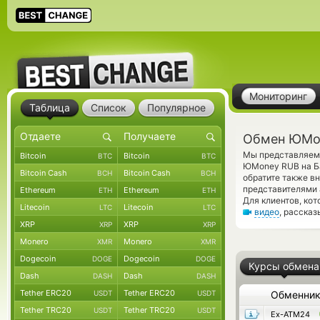
Мониторинг
Таблица
Список
Популярное
Обмен ЮMon
Мы представляем 
Bitcoin
Bitcoin
BTC
BTC
ЮMoney RUB на Ба
Bitcoin Cash
Bitcoin Cash
BCH
BCH
обратите также в
представителями 
Ethereum
Ethereum
ETH
ETH
Для клиентов, ко
Litecoin
Litecoin
LTC
LTC
видео
, расска
XRP
XRP
XRP
XRP
Monero
Monero
XMR
XMR
Dogecoin
Dogecoin
DOGE
DOGE
Курсы обмена
Dash
Dash
DASH
DASH
Tether ERC20
Tether ERC20
USDT
USDT
Обменни
Tether TRC20
Tether TRC20
USDT
USDT
Ex-ATM24