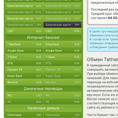
предложенные об
Банковская карта
Банковская карта
UAH
UAH
Последний раз к
Банковская карта
Банковская карта
BYN
BYN
Средний курс об
составлял
64 02
Банковская карта
Банковская карта
KZT
KZT
Банковская карта
Банковская карта
TRY
TRY
СБП
СБП
RUB
RUB
В целях противоде
обменные пункты п
Интернет-банкинг
В случае если тра
обменную операци
Сбербанк
Сбербанк
RUB
RUB
соблюдения требов
Альфа-Банк
Альфа-Банк
RUB
RUB
Т-Банк
Т-Банк
RUB
RUB
Обмен Tether
ВТБ
ВТБ
RUB
RUB
В приведенной табл
совершить автомати
Приват 24
Приват 24
UAH
UAH
При выборе обменно
Kaspi Bank
Kaspi Bank
KZT
KZT
названий. Для пере
перехода на вебса
Revolut
Revolut
EUR
EUR
незамедлительно об
Денежные переводы
автоматические о
вручную. Если же з
WU
WU
USD
USD
Bitcoin network на 
ЗК
ЗК
RUB
RUB
соответствующие м
сайта из рейтинга 
Наличные деньги
Часто бывает так, 
Наличные
Наличные
USD
USD