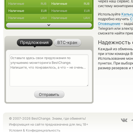
через наш сервис. 
Наличные
Наличные
RUB
RUB
систему мониторинг
Наличные
Наличные
EUR
EUR
Используйте
Кальк
Наличные
Наличные
UAH
UAH
подробно изучить
С
Оповещение
– зада
Telegram или элект
сможете найти при
Надежность 
Предложения
BTC-кран
Каждый из обменны
при этом команда 
Использование мон
пунктах. При выбор
размер резервов и 
© 2007-2026 BestChange. Знаем, где обменять!
Информация на сайте предназначена для лиц 18+
Условия
&
Конфиденциальность