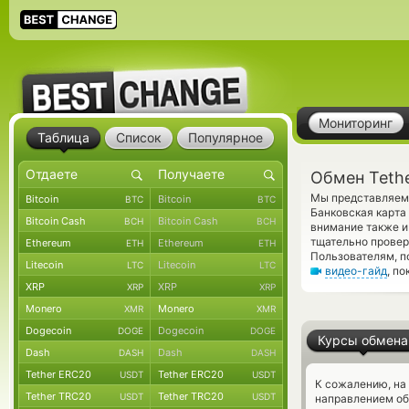
Мониторинг
Таблица
Список
Популярное
Обмен Tethe
Мы представляем 
Bitcoin
Bitcoin
BTC
BTC
Банковская карта
Bitcoin Cash
Bitcoin Cash
BCH
BCH
внимание также и
тщательно прове
Ethereum
Ethereum
ETH
ETH
Пользователям, п
Litecoin
Litecoin
LTC
LTC
видео-гайд
, п
XRP
XRP
XRP
XRP
Monero
Monero
XMR
XMR
Dogecoin
Dogecoin
DOGE
DOGE
Курсы обмена
Dash
Dash
DASH
DASH
Tether ERC20
Tether ERC20
USDT
USDT
К сожалению, на
Tether TRC20
Tether TRC20
USDT
USDT
направлением об