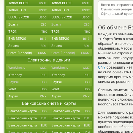
Tether BEP20
Tether BEP20
USDT
USDT
Всего по направле
Суммарный резерв
Tether TON
Tether TON
USDT
USDT
Официальный курс
USDC ERC20
USDC ERC20
USDC
USDC
Zcash
Zcash
ZEC
ZEC
Об обмене Б
TRON
TRON
TRX
TRX
Каждый из обменных
→
BNB BEP20
BNB BEP20
Карта Виза в жэн
BNB
BNB
обращайте также св
Solana
Solana
SOL
SOL
обменников. Чтобы 
Gram (Toncoin)
Gram (Toncoin)
мышью на строку с 
GRAM
GRAM
возможность осуще
Электронные деньги
разные неполадки и
CNY
совершить нет 
WebMoney
WebMoney
WMZ
WMZ
не смог обменять Cr
ЮMoney
ЮMoney
RUB
RUB
вовремя принять м
списка до решения 
PayPal
PayPal
USD
USD
Volet
Volet
USD
USD
Спешим заметить, ч
более выгодный ку
Alipay
Alipay
CNY
CNY
появились сложност
Банковские счета и карты
воспользоваться и
Банковская карта
Банковская карта
USD
USD
Для правильного ра
можете подробно и
Банковская карта
Банковская карта
RUB
RUB
пунктов подходящий
Банковская карта
Банковская карта
EUR
EUR
сообщение о благоп
обменников, с пом
Банковская карта
Банковская карта
UAH
UAH