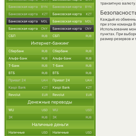
транзитную валюту
Банковская карта
Банковская карта
BYN
BYN
Безопасност
Банковская карта
Банковская карта
KZT
KZT
Каждый из обменны
Банковская карта
Банковская карта
MDL
MDL
при этом команда 
Банковская карта
Банковская карта
CNY
CNY
Использование мон
пунктах. При выбор
СБП
СБП
RUB
RUB
размер резервов и 
Интернет-банкинг
Сбербанк
Сбербанк
RUB
RUB
Альфа-Банк
Альфа-Банк
RUB
RUB
Т-Банк
Т-Банк
RUB
RUB
ВТБ
ВТБ
RUB
RUB
Приват 24
Приват 24
UAH
UAH
Kaspi Bank
Kaspi Bank
KZT
KZT
Revolut
Revolut
EUR
EUR
Денежные переводы
WU
WU
USD
USD
ЗК
ЗК
RUB
RUB
Наличные деньги
Наличные
Наличные
USD
USD