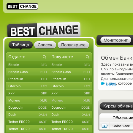
Мониторинг
Таблица
Список
Популярное
Обмен Банк
Здесь показаны в
Bitcoin
Bitcoin
BTC
BTC
CNY по выгодным 
Bitcoin Cash
Bitcoin Cash
BCH
BCH
валюты Банковска
Для пользователе
Ethereum
Ethereum
ETH
ETH
видео
, которое
Litecoin
Litecoin
LTC
LTC
XRP
XRP
XRP
XRP
Monero
Monero
XMR
XMR
Курсы обмена
Dogecoin
Dogecoin
DOGE
DOGE
Dash
Dash
DASH
DASH
Обменни
Tether ERC20
Tether ERC20
USDT
USDT
CoinsBlack
Tether TRC20
Tether TRC20
USDT
USDT