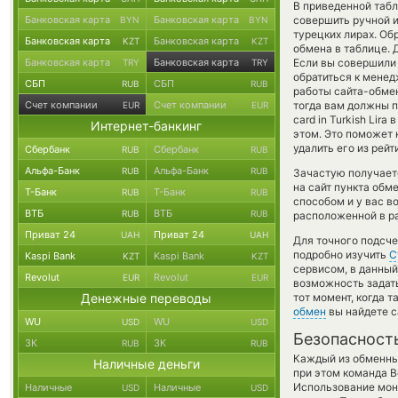
В приведенной табл
Банковская карта
Банковская карта
совершить ручной 
BYN
BYN
турецких лирах. Об
Банковская карта
Банковская карта
KZT
KZT
обмена в таблице. 
Банковская карта
Банковская карта
Если вы совершили 
TRY
TRY
обратиться к менед
СБП
СБП
RUB
RUB
работы сайта-обме
Счет компании
Счет компании
тогда вам должны пр
EUR
EUR
card in Turkish Li
Интернет-банкинг
этом. Это поможет
удалить его из рей
Сбербанк
Сбербанк
RUB
RUB
Альфа-Банк
Альфа-Банк
RUB
RUB
Зачастую получает
на сайт пункта обм
Т-Банк
Т-Банк
RUB
RUB
способом и у вас в
ВТБ
ВТБ
RUB
RUB
расположенной в ра
Приват 24
Приват 24
UAH
UAH
Для точного подсче
подробно изучить
С
Kaspi Bank
Kaspi Bank
KZT
KZT
сервисом, в данны
Revolut
Revolut
EUR
EUR
возможность задать
Денежные переводы
тот момент, когда 
обмен
вы найдете с
WU
WU
USD
USD
Безопасност
ЗК
ЗК
RUB
RUB
Каждый из обменны
Наличные деньги
при этом команда 
Использование мон
Наличные
Наличные
USD
USD