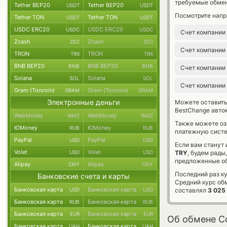
требуемые обмен
Tether BEP20
Tether BEP20
USDT
USDT
Посмотрите напр
Tether TON
Tether TON
USDT
USDT
USDC ERC20
USDC ERC20
USDC
USDC
Счет компании
Zcash
Zcash
ZEC
ZEC
Счет компании
TRON
TRON
TRX
TRX
BNB BEP20
BNB BEP20
BNB
BNB
Счет компании
Solana
Solana
SOL
SOL
Счет компании
Gram (Toncoin)
Gram (Toncoin)
GRAM
GRAM
Электронные деньги
Можете оставит
BestChange авто
WebMoney
WebMoney
WMZ
WMZ
Также можете о
ЮMoney
ЮMoney
RUB
RUB
платежную систе
PayPal
PayPal
USD
USD
Если вам станут
Volet
Volet
USD
USD
TRY
, будем рады
предложенные об
Alipay
Alipay
CNY
CNY
Последний раз к
Банковские счета и карты
Средний курс об
Банковская карта
Банковская карта
USD
USD
составлял
3 025
Банковская карта
Банковская карта
RUB
RUB
Банковская карта
Банковская карта
EUR
EUR
Об обмене Co
Банковская карта
Банковская карта
UAH
UAH