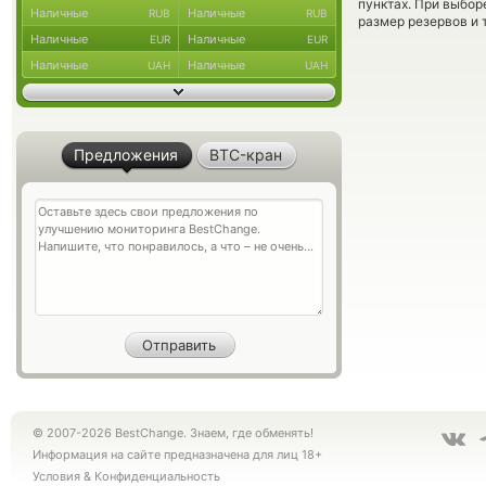
пунктах. При выбор
Наличные
Наличные
RUB
RUB
размер резервов и 
Наличные
Наличные
EUR
EUR
Наличные
Наличные
UAH
UAH
Предложения
BTC-кран
© 2007-2026 BestChange. Знаем, где обменять!
Информация на сайте предназначена для лиц 18+
Условия
&
Конфиденциальность