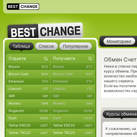
Мониторинг
Таблица
Список
Популярное
Обмен Счет
Ниже в списке пе
Bitcoin
Bitcoin
BTC
BTC
курсу обмена. Пр
Bitcoin Cash
Bitcoin Cash
BCH
BCH
количество необх
нашего сервиса.
Ethereum
Ethereum
ETH
ETH
Если вы посетили
Litecoin
Litecoin
LTC
LTC
возможностях сер
XRP
XRP
XRP
XRP
Monero
Monero
XMR
XMR
Dogecoin
Dogecoin
DOGE
DOGE
Курсы обмена
Dash
Dash
DASH
DASH
Tether ERC20
Tether ERC20
USDT
USDT
К сожалению, на
Tether TRC20
Tether TRC20
USDT
USDT
направлением о