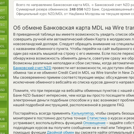
SDT
Всего по направлению Банковская карта MDL
Банковский счет NZD р
→
Суммарный резерв обменников:
248 056
NZD Банк.
Средневзвешенный 
SDT
Официальный курс
NZD/MDL
от Нацбанка Молдовы на текущее время с
SDC
ZEC
Об обмене Банковская карта MDL на Wire tra
TRX
В приведенной таблице вы имеете возможность увидеть список об
совершить ручной или автоматический обмен Карта в молдавских 
BNB
новозеландский долларе. Следует обращать внимание на специальн
SOL
с названием обменного пункта. Чтобы перейти на сайт выбранного 
один раз нажать мышкой на строку с его именем. Если после перех
RAM
обнаружена возможность обменять деньги, советуем сразу же обра
Возможны различные неполадки и сбои системы, когда автоматич
Банковский счет NZD
провести нет возможности, но доступен обме
MZ
обмена так и не обменял Credit Card in MDL на Wire transfer in New Z
RUB
Мы своевременно примем соответствующие меры: обсуждение про
исключение обменного вебсайта из списка курсов данного направл
USD
USD
Помните, что при переходе на вебсайты обменных пунктов с наше
Банк-NZD бывают интереснее, чем когда вы просто посещаете обме
CNY
электронные деньги подобным способом и у вас возникают пробле
нашей подробной инструкцией, расположенной в разделе FAQ.
USD
Постарайтесь всегда применять
Калькулятор
, чтобы сверить безо
мониторинге постоянно доступна точная
Статистика
о курсах и рез
RUB
устраивают, воспользуйтесь функцией
Оповещение
– задайте собс
EUR
подходящих курсов вы получите сообщение на e-mail или Telegram. 
помощью функции
Двойной обмен
вы сможете найти оптимальный в
UAH