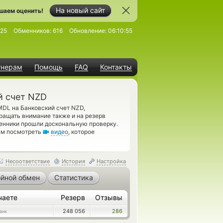
На новый сайт
шаем оценить!
25
Обменников:
616
Обновление:
06:10:55
тнерам
Помощь
FAQ
Контакты
й счет NZD
MDL на Банковский счет NZD,
ращать внимание также и на резерв
менники прошли доскональную проверку.
вам посмотреть
видео
, которое
Несоответствие
История
Настройка
йной обмен
Статистика
чаете
Резерв
Отзывы
248 056
286
анк