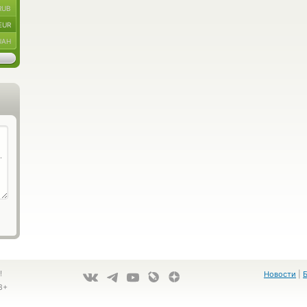
RUB
EUR
UAH
!
Новости
|
8+