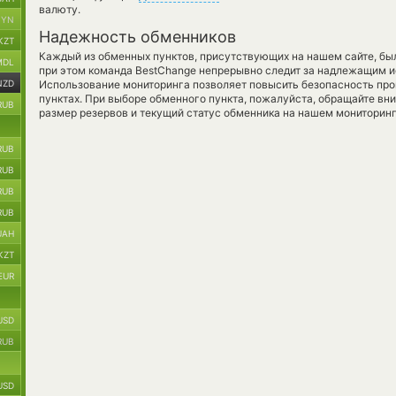
валюту.
BYN
Надежность обменников
KZT
Каждый из обменных пунктов, присутствующих на нашем сайте, бы
MDL
при этом команда BestChange непрерывно следит за надлежащим и
NZD
Использование мониторинга позволяет повысить безопасность пр
пунктах. При выборе обменного пункта, пожалуйста, обращайте вн
RUB
размер резервов и текущий статус обменника на нашем мониторинг
RUB
RUB
RUB
RUB
UAH
KZT
EUR
USD
RUB
USD