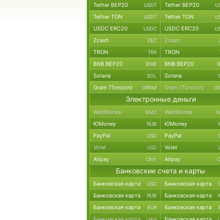
Tether BEP20
Tether BEP20
USDT
U
Tether TON
Tether TON
USDT
U
USDC ERC20
USDC ERC20
USDC
U
Zcash
Zcash
ZEC
TRON
TRON
TRX
BNB BEP20
BNB BEP20
BNB
Solana
Solana
SOL
Gram (Toncoin)
Gram (Toncoin)
GRAM
G
Электронные деньги
WebMoney
WebMoney
WMZ
W
ЮMoney
ЮMoney
RUB
PayPal
PayPal
USD
Volet
Volet
USD
Alipay
Alipay
CNY
Банковские счета и карты
Банковская карта
Банковская карта
USD
Банковская карта
Банковская карта
RUB
Банковская карта
Банковская карта
EUR
Банковская карта
Банковская карта
UAH