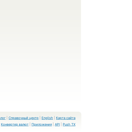
Блог
|
Справочный центр
|
English
|
Карта сайта
Конвертер валют
|
Приложения
|
API
|
Push TX