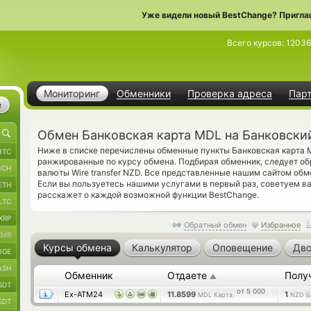
Уже видели новый BestChange? Пригла
Всего курсов:
12036
Мониторинг
Обменники
Проверка адреса
Пар
е
Обмен Банковская карта MDL на Банковски
Ниже в списке перечислены обменные пункты Банковская карта 
BTC
ранжированные по курсу обмена. Подбирая обменник, следует об
BCH
валюты Wire transfer NZD. Все представленные нашим сайтом об
Если вы пользуетесь нашими услугами в первый раз, советуем 
ETH
расскажет о каждой возможной функции BestChange.
LTC
XRP
Обратный обмен
Избранное
XMR
Курсы обмена
Калькулятор
Оповещение
Дво
OGE
ASH
Обменник
Отдаете
Полу
▲
SDT
от 5 000
Ex-ATM24
11.8599
1
MDL Карта
NZD Б
SDT