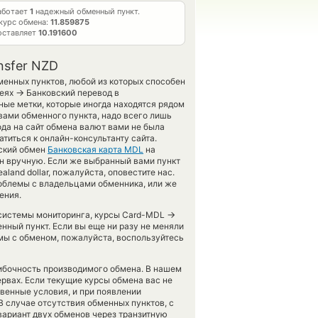
аботает
1
надежный обменный пункт.
курс обмена:
11.859875
оставляет
10.191600
nsfer NZD
менных пунктов, любой из которых способен
→
леях
Банковский перевод в
ые метки, которые иногда находятся рядом
вами обменного пункта, надо всего лишь
ода на сайт обмена валют вами не была
титься к онлайн-консультанту сайта.
еский обмен
Банковская карта MDL
на
н вручную. Если же выбранный вами пункт
ealand dollar, пожалуйста, оповестите нас.
блемы с владельцами обменника, или же
ения.
→
й системы мониторинга, курсы Card-MDL
нный пункт. Если вы еще ни разу не меняли
мы с обменом, пожалуйста, воспользуйтесь
шибочность производимого обмена. В нашем
ервах. Если текущие курсы обмена вас не
твенные условия, и при появлении
В случае отсутствия обменных пунктов, с
ариант двух обменов через транзитную