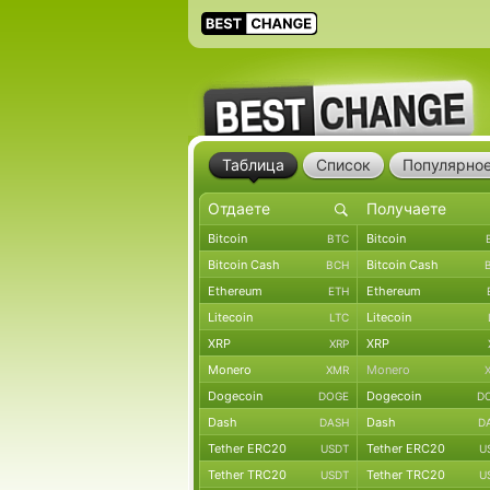
Таблица
Список
Популярно
Bitcoin
Bitcoin
BTC
Bitcoin Cash
Bitcoin Cash
BCH
Ethereum
Ethereum
ETH
Litecoin
Litecoin
LTC
XRP
XRP
XRP
Monero
Monero
XMR
Dogecoin
Dogecoin
DOGE
D
Dash
Dash
DASH
D
Tether ERC20
Tether ERC20
USDT
U
Tether TRC20
Tether TRC20
USDT
U