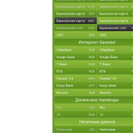
Банковская карта
Банковская карта
BYN
Банковская карта
Банковская карта
KZT
Банковская карта
Банковская карта
MDL
Банковский счет
Банковский счет
NZD
СБП
СБП
RUB
Интернет-банкинг
Сбербанк
Сбербанк
RUB
Альфа-Банк
Альфа-Банк
RUB
Т-Банк
Т-Банк
RUB
ВТБ
ВТБ
RUB
Приват 24
Приват 24
UAH
Kaspi Bank
Kaspi Bank
KZT
Revolut
Revolut
EUR
Денежные переводы
WU
WU
USD
ЗК
ЗК
RUB
Наличные деньги
Наличные
Наличные
USD