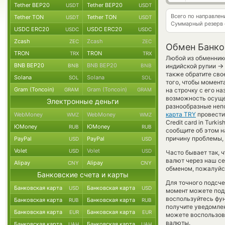
Tether BEP20
Tether BEP20
USDT
USDT
Всего по направлен
Tether TON
Tether TON
USDT
USDT
Суммарный резерв
USDC ERC20
USDC ERC20
USDC
USDC
Zcash
Zcash
ZEC
ZEC
Обмен Банков
TRON
TRON
TRX
TRX
Любой из обменнико
BNB BEP20
BNB BEP20
→
BNB
BNB
индийской рупии
также обратите сво
Solana
Solana
SOL
SOL
того, чтобы момент
Gram (Toncoin)
Gram (Toncoin)
GRAM
GRAM
на строчку с его н
возможность осуще
Электронные деньги
разнообразные непо
карта TRY
провести 
WebMoney
WebMoney
WMZ
WMZ
Credit card in Turk
ЮMoney
ЮMoney
RUB
RUB
сообщите об этом 
причину проблемы, 
PayPal
PayPal
USD
USD
Volet
Volet
USD
USD
Часто бывает так, 
валют через наш се
Alipay
Alipay
CNY
CNY
обменом, пожалуйст
Банковские счета и карты
Для точного подсче
Банковская карта
Банковская карта
USD
USD
момент можете под
воспользуйтесь фу
Банковская карта
Банковская карта
RUB
RUB
получите уведомлен
Банковская карта
Банковская карта
EUR
EUR
можете воспользо
валюты.
Банковская карта
Банковская карта
UAH
UAH