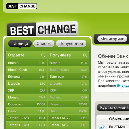
Мониторинг
Таблица
Список
Популярное
Обмен Банко
Мы предлагаем ва
Bitcoin
Bitcoin
BTC
BTC
карта INR на Бан
Bitcoin Cash
Bitcoin Cash
BCH
BCH
стоит уделять вн
обменники проход
Ethereum
Ethereum
ETH
ETH
Для клиентов, ко
Litecoin
Litecoin
LTC
LTC
подробное
вид
XRP
XRP
XRP
XRP
Monero
Monero
XMR
XMR
Dogecoin
Dogecoin
DOGE
DOGE
Курсы обмена
Dash
Dash
DASH
DASH
Tether ERC20
Tether ERC20
USDT
USDT
Обменни
Tether TRC20
Tether TRC20
USDT
USDT
Ex-ATM24