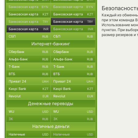
Банковская карта
Банковская карта
BYN
BYN
Безопасност
Банковская карта
Банковская карта
KZT
KZT
Каждый из обменны
при этом команда 
Банковская карта
Банковская карта
TRY
TRY
Использование мон
Банковская карта
Банковская карта
INR
INR
пунктах. При выбор
размер резервов и 
СБП
СБП
RUB
RUB
Интернет-банкинг
Сбербанк
Сбербанк
RUB
RUB
Альфа-Банк
Альфа-Банк
RUB
RUB
Т-Банк
Т-Банк
RUB
RUB
ВТБ
ВТБ
RUB
RUB
Приват 24
Приват 24
UAH
UAH
Kaspi Bank
Kaspi Bank
KZT
KZT
Revolut
Revolut
EUR
EUR
Денежные переводы
WU
WU
USD
USD
ЗК
ЗК
RUB
RUB
Наличные деньги
Наличные
Наличные
USD
USD