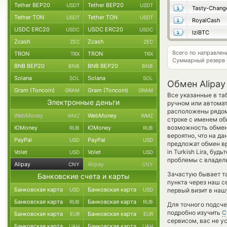
Tether BEP20
Tether BEP20
USDT
USDT
Tasty-Chang
Tether TON
Tether TON
USDT
USDT
RoyalCash
USDC ERC20
USDC ERC20
USDC
USDC
IziBTC
Zcash
Zcash
ZEC
ZEC
Всего по направлен
TRON
TRON
TRX
TRX
Суммарный резерв
BNB BEP20
BNB BEP20
BNB
BNB
Solana
Solana
SOL
SOL
Обмен Alipay
Gram (Toncoin)
Gram (Toncoin)
GRAM
GRAM
Все указанные в т
Электронные деньги
ручном или автома
расположены рядом 
WebMoney
WebMoney
WMZ
WMZ
строке с именем об
возможность обменя
ЮMoney
ЮMoney
RUB
RUB
вероятно, что на д
PayPal
PayPal
USD
USD
предложат обмен вр
in Turkish Lira, б
Volet
Volet
USD
USD
проблемы с владель
Alipay
Alipay
CNY
CNY
Зачастую бывает та
Банковские счета и карты
пункта через наш с
Банковская карта
Банковская карта
USD
USD
первый визит в наш
Банковская карта
Банковская карта
RUB
RUB
Для точного подсче
подробно изучить
С
Банковская карта
Банковская карта
EUR
EUR
сервисом, вас не 
Банковская карта
Банковская карта
UAH
UAH