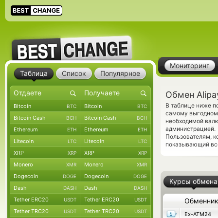
Мониторинг
Таблица
Список
Популярное
Обмен Alipa
В таблице ниже п
Bitcoin
Bitcoin
BTC
BTC
самому выгодному
Bitcoin Cash
Bitcoin Cash
BCH
BCH
необходимой валю
администрацией.
Ethereum
Ethereum
ETH
ETH
Пользователям, к
Litecoin
Litecoin
LTC
LTC
показывающий вс
XRP
XRP
XRP
XRP
Monero
Monero
XMR
XMR
Dogecoin
Dogecoin
DOGE
DOGE
Курсы обмена
Dash
Dash
DASH
DASH
Tether ERC20
Tether ERC20
USDT
USDT
Обменни
Tether TRC20
Tether TRC20
USDT
USDT
Ex-ATM24