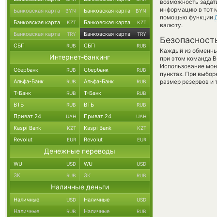
возможность задать
информацию в тот м
Банковская карта
Банковская карта
BYN
BYN
помощью функции
Банковская карта
Банковская карта
KZT
KZT
валюту.
Банковская карта
Банковская карта
TRY
TRY
Безопасност
СБП
СБП
RUB
RUB
Каждый из обменны
Интернет-банкинг
при этом команда 
Использование мон
Сбербанк
Сбербанк
RUB
RUB
пунктах. При выбор
Альфа-Банк
Альфа-Банк
размер резервов и 
RUB
RUB
Т-Банк
Т-Банк
RUB
RUB
ВТБ
ВТБ
RUB
RUB
Приват 24
Приват 24
UAH
UAH
Kaspi Bank
Kaspi Bank
KZT
KZT
Revolut
Revolut
EUR
EUR
Денежные переводы
WU
WU
USD
USD
ЗК
ЗК
RUB
RUB
Наличные деньги
Наличные
Наличные
USD
USD
Наличные
Наличные
RUB
RUB