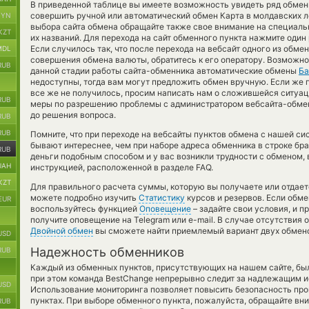
В приведенной таблице вы имеете возможность увидеть ряд обменн
совершить ручной или автоматический обмен Карта в молдавских 
BYN
выбора сайта обмена обращайте также свое внимание на специальн
KZT
их названий. Для перехода на сайт обменного пункта нажмите один
Если случилось так, что после перехода на вебсайт одного из обм
MDL
совершения обмена валюты, обратитесь к его оператору. Возможно,
RUB
данной стадии работы сайта-обменника автоматические обмены
Ба
недоступны, тогда вам могут предложить обмен вручную. Если же п
все же не получилось, просим написать нам о сложившейся ситуац
RUB
меры по разрешению проблемы с администратором вебсайта-обменн
до решения вопроса.
RUB
RUB
Помните, что при переходе на вебсайты пунктов обмена с нашей с
бывают интереснее, чем при наборе адреса обменника в строке бра
RUB
деньги подобным способом и у вас возникли трудности с обменом,
UAH
инструкцией, расположенной в разделе FAQ.
KZT
Для правильного расчета суммы, которую вы получаете или отдает
можете подробно изучить
Статистику
курсов и резервов. Если обме
EUR
воспользуйтесь функцией
Оповещение
– задайте свои условия, и 
получите оповещение на Telegram или e-mail. В случае отсутствия
Двойной обмен
вы сможете найти приемлемый вариант двух обмено
USD
Надежность обменников
RUB
Каждый из обменных пунктов, присутствующих на нашем сайте, бы
при этом команда BestChange непрерывно следит за надлежащим и
USD
Использование мониторинга позволяет повысить безопасность пр
пунктах. При выборе обменного пункта, пожалуйста, обращайте вн
RUB