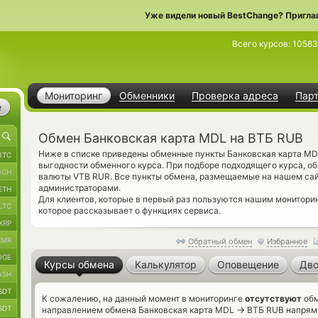
Уже видели новый BestChange? Пригла
Всего курсов:
10583
Мониторинг
Обменники
Проверка адреса
Пар
е
Обмен Банковская карта MDL на ВТБ RUB
Ниже в списке приведены обменные пункты Банковская карта MD
BTC
выгодности обменного курса. При подборе подходящего курса, о
BCH
валюты VTB RUR. Все пункты обмена, размещаемые на нашем сай
администраторами.
ETH
Для клиентов, которые в первый раз пользуются нашим монитор
LTC
которое рассказывает о функциях сервиса.
XRP
XMR
Обратный обмен
Избранное
OGE
Курсы обмена
Калькулятор
Оповещение
Дво
ASH
SDT
К сожалению, на данный момент в мониторинге
отсутствуют
обм
SDT
→
направлением обмена Банковская карта MDL
ВТБ RUB напряму