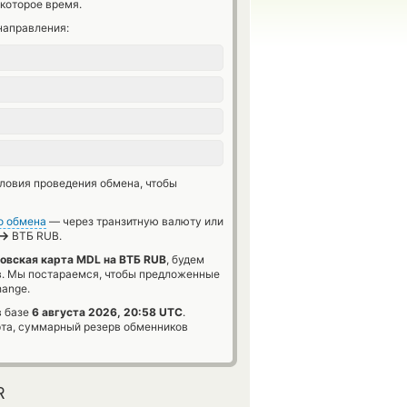
которое время.
направления:
словия проведения обмена, чтобы
о обмена
— через транзитную валюту или
→
ВТБ RUB.
овская карта MDL на ВТБ RUB
, будем
в. Мы постараемся, чтобы предложенные
hange.
в базе
6 августа 2026, 20:58 UTC
.
та, суммарный резерв обменников
R