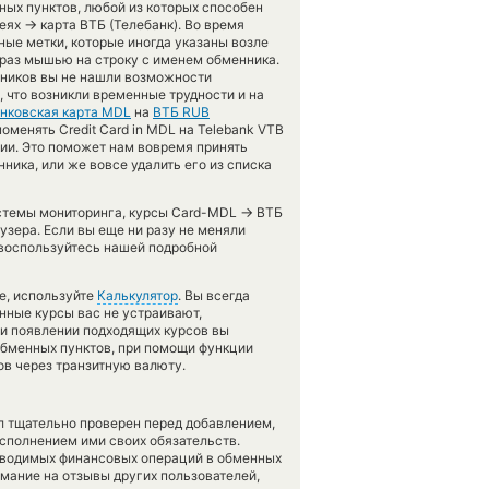
ых пунктов, любой из которых способен
→
леях
карта ВТБ (Телебанк). Во время
ые метки, которые иногда указаны возле
 раз мышью на строку с именем обменника.
енников вы не нашли возможности
 что возникли временные трудности и на
нковская карта MDL
на
ВТБ RUB
оменять Credit Card in MDL на Telebank VTB
ии. Это поможет нам вовремя принять
ика, или же вовсе удалить его из списка
→
истемы мониторинга, курсы Card-MDL
ВТБ
узера. Если вы еще ни разу не меняли
 воспользуйтесь нашей подробной
е, используйте
Калькулятор
. Вы всегда
нные курсы вас не устраивают,
при появлении подходящих курсов вы
 обменных пунктов, при помощи функции
в через транзитную валюту.
л тщательно проверен перед добавлением,
сполнением ими своих обязательств.
оводимых финансовых операций в обменных
имание на отзывы других пользователей,