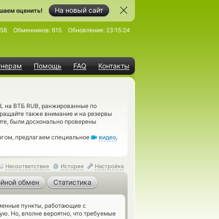
На новый сайт
шаем оценить!
58
Обменников:
615
Обновление:
23:15:24
тнерам
Помощь
FAQ
Контакты
L на ВТБ RUB, ранжированные по
бращайте также внимание и на резервы
те, были досконально проверены
ингом, предлагаем специальное
видео
,
Несоответствие
История
Настройка
йной обмен
Статистика
енные пункты, работающие с
ю. Но, вполне вероятно, что требуемые