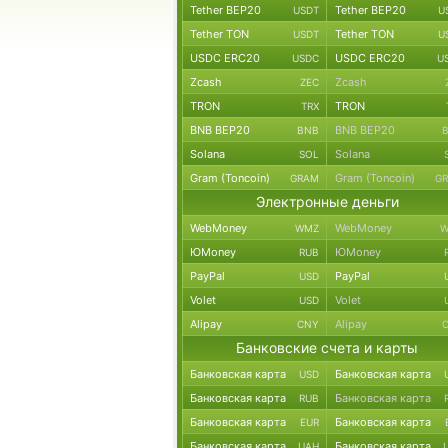
Tether BEP20
Tether BEP20
USDT
U
Tether TON
Tether TON
USDT
U
USDC ERC20
USDC ERC20
USDC
U
Zcash
Zcash
ZEC
TRON
TRON
TRX
BNB BEP20
BNB BEP20
BNB
Solana
Solana
SOL
Gram (Toncoin)
Gram (Toncoin)
GRAM
G
Электронные деньги
WebMoney
WebMoney
WMZ
W
ЮMoney
ЮMoney
RUB
PayPal
PayPal
USD
Volet
Volet
USD
Alipay
Alipay
CNY
Банковские счета и карты
Банковская карта
Банковская карта
USD
Банковская карта
Банковская карта
RUB
Банковская карта
Банковская карта
EUR
Банковская карта
Банковская карта
UAH