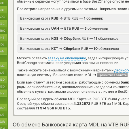
обменные сервисы могут появиться в базе BestChange спустя не
SDT
Посмотрите направления с другими валютами. Например, такие 
SDT
SDC
→
Банковская карта
RUB
ВТБ RUB —
1
обменник
ZEC
→
Банковская карта
UAH
ВТБ RUB —
5
обменников
TRX
BNB
→
Банковская карта
KGS
Сбербанк
RUB —
11
обменников
SOL
→
Банковская карта
KZT
Сбербанк
RUB —
10
обменников
RAM
Можете оставить
заявку на оповещение
, задав интересующие у
BestChange автоматически уведомил вас при их появлении.
MZ
Также можете ознакомиться с возможными вариантами
двойног
RUB
→
платежную систему: Банковская карта MDL
Транзитная валюта
USD
Если вам станут известны сервисы, работающие с обменом
Банк
USD
рады, если сообщите нам, воспользовавшись разделом контакто
обменные пункты как можно скорее появились в листинге BestC
CNY
Последний раз курсы обмена MDL Карта на RUB ВТБ были у нас 
Средний курс обмена составлял
4.382572
RUB ВТБ за
1
MDL Кар
USD
составлял
11 974 956
RUB ВТБ.
RUB
EUR
Об обмене Банковская карта MDL на VTB RU
UAH