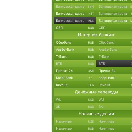
Банковская карта
Банковская карта
BYN
Банковская карта
Банковская карта
KZT
Банковская карта
Банковская карта
MDL
СБП
СБП
RUB
Интернет-банкинг
Сбербанк
Сбербанк
RUB
Альфа-Банк
Альфа-Банк
RUB
Т-Банк
Т-Банк
RUB
ВТБ
ВТБ
RUB
Приват 24
Приват 24
UAH
Kaspi Bank
Kaspi Bank
KZT
Revolut
Revolut
EUR
Денежные переводы
WU
WU
USD
ЗК
ЗК
RUB
Наличные деньги
Наличные
Наличные
USD
Наличные
Наличные
RUB