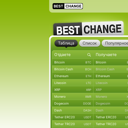
Таблица
Список
Популярно
Bitcoin
Bitcoin
BTC
Bitcoin Cash
Bitcoin Cash
BCH
Ethereum
Ethereum
ETH
Litecoin
Litecoin
LTC
XRP
XRP
XRP
Monero
Monero
XMR
Dogecoin
Dogecoin
DOGE
D
Dash
Dash
DASH
D
Tether ERC20
Tether ERC20
USDT
U
Tether TRC20
Tether TRC20
USDT
U