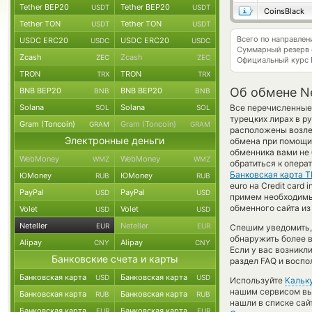
Tether BEP20
Tether BEP20
USDT
USDT
CoinsBlack
Tether TON
Tether TON
USDT
USDT
Всего по направлен
USDC ERC20
USDC ERC20
USDC
USDC
Суммарный резерв
Zcash
Zcash
ZEC
ZEC
Официальный курс
TRON
TRON
TRX
TRX
Об обмене Ne
BNB BEP20
BNB BEP20
BNB
BNB
Solana
Solana
Все перечисленные
SOL
SOL
турецких лирах в р
Gram (Toncoin)
Gram (Toncoin)
GRAM
GRAM
расположены возле 
Электронные деньги
обмена при помощи 
обменника вами не
WebMoney
WebMoney
WMZ
WMZ
обратиться к опера
Банковская карта 
ЮMoney
ЮMoney
RUB
RUB
euro на Credit card
PayPal
PayPal
USD
USD
примем необходимы
обменного сайта из
Volet
Volet
USD
USD
Neteller
Neteller
EUR
EUR
Спешим уведомить,
обнаружить более в
Alipay
Alipay
CNY
CNY
Если у вас возникл
Банковские счета и карты
раздел FAQ и воспо
Банковская карта
Банковская карта
USD
USD
Используйте
Кальк
нашим сервисом вы,
Банковская карта
Банковская карта
RUB
RUB
нашли в списке сай
Банковская карта
Банковская карта
EUR
EUR