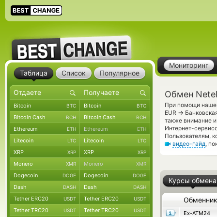
Мониторинг
Таблица
Список
Популярное
Обмен Netel
При помощи нашег
Bitcoin
Bitcoin
BTC
BTC
→
EUR
Банковская
Bitcoin Cash
Bitcoin Cash
BCH
BCH
также внимание и
Интернет-сервисо
Ethereum
Ethereum
ETH
ETH
Пользователям, к
Litecoin
Litecoin
LTC
LTC
видео-гайд
, п
XRP
XRP
XRP
XRP
Monero
Monero
XMR
XMR
Dogecoin
Dogecoin
DOGE
DOGE
Курсы обмена
Dash
Dash
DASH
DASH
Tether ERC20
Tether ERC20
USDT
USDT
Обменни
Tether TRC20
Tether TRC20
USDT
USDT
Ex-ATM24