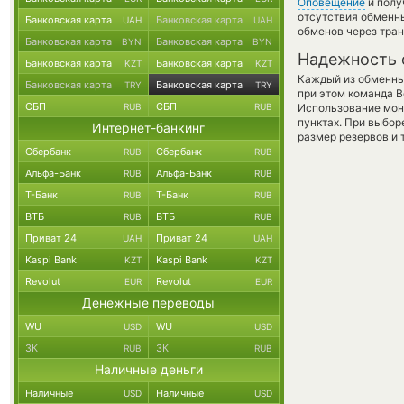
Оповещение
и полу
отсутствия обменн
Банковская карта
Банковская карта
UAH
UAH
обменов через тра
Банковская карта
Банковская карта
BYN
BYN
Надежность 
Банковская карта
Банковская карта
KZT
KZT
Каждый из обменны
Банковская карта
Банковская карта
TRY
TRY
при этом команда 
СБП
СБП
RUB
RUB
Использование мон
пунктах. При выбор
Интернет-банкинг
размер резервов и 
Сбербанк
Сбербанк
RUB
RUB
Альфа-Банк
Альфа-Банк
RUB
RUB
Т-Банк
Т-Банк
RUB
RUB
ВТБ
ВТБ
RUB
RUB
Приват 24
Приват 24
UAH
UAH
Kaspi Bank
Kaspi Bank
KZT
KZT
Revolut
Revolut
EUR
EUR
Денежные переводы
WU
WU
USD
USD
ЗК
ЗК
RUB
RUB
Наличные деньги
Наличные
Наличные
USD
USD