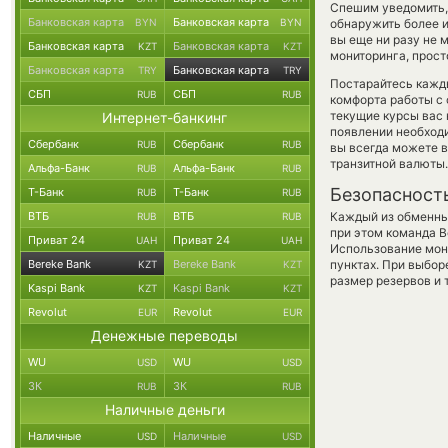
Спешим уведомить,
Банковская карта
Банковская карта
BYN
BYN
обнаружить более 
вы еще ни разу не 
Банковская карта
Банковская карта
KZT
KZT
мониторинга, прост
Банковская карта
Банковская карта
TRY
TRY
Постарайтесь кажд
СБП
СБП
RUB
RUB
комфорта работы с 
текущие курсы вас 
Интернет-банкинг
появлении необходи
Сбербанк
Сбербанк
RUB
RUB
вы всегда можете 
транзитной валюты.
Альфа-Банк
Альфа-Банк
RUB
RUB
Безопасност
Т-Банк
Т-Банк
RUB
RUB
ВТБ
ВТБ
Каждый из обменны
RUB
RUB
при этом команда 
Приват 24
Приват 24
UAH
UAH
Использование мон
Bereke Bank
Bereke Bank
пунктах. При выбор
KZT
KZT
размер резервов и 
Kaspi Bank
Kaspi Bank
KZT
KZT
Revolut
Revolut
EUR
EUR
Денежные переводы
WU
WU
USD
USD
ЗК
ЗК
RUB
RUB
Наличные деньги
Наличные
Наличные
USD
USD