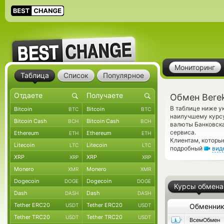
Мониторинг
Таблица
Список
Популярное
Обмен Berek
В таблице ниже у
Bitcoin
Bitcoin
BTC
BTC
наилучшему курсу
Bitcoin Cash
Bitcoin Cash
BCH
BCH
валюты Банковска
сервиса.
Ethereum
Ethereum
ETH
ETH
Клиентам, которы
Litecoin
Litecoin
LTC
LTC
подробный
вид
XRP
XRP
XRP
XRP
Monero
Monero
XMR
XMR
Dogecoin
Dogecoin
DOGE
DOGE
Курсы обмена
Dash
Dash
DASH
DASH
Tether ERC20
Tether ERC20
USDT
USDT
Обменни
Tether TRC20
Tether TRC20
USDT
USDT
ВсемОбмен