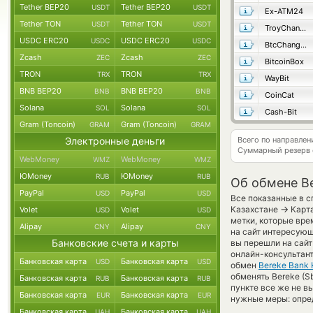
Tether BEP20
Tether BEP20
USDT
USDT
Ex-ATM24
Tether TON
Tether TON
USDT
USDT
TroyChange
USDC ERC20
USDC ERC20
USDC
USDC
BtcChange24
Zcash
Zcash
ZEC
ZEC
BitcoinBox
TRON
TRON
TRX
TRX
WayBit
BNB BEP20
BNB BEP20
BNB
BNB
CoinCat
Solana
Solana
SOL
SOL
Cash-Bit
Gram (Toncoin)
Gram (Toncoin)
GRAM
GRAM
Электронные деньги
Всего по направлен
Суммарный резерв
WebMoney
WebMoney
WMZ
WMZ
ЮMoney
ЮMoney
RUB
RUB
Об обмене Be
PayPal
PayPal
USD
USD
Все показанные в с
→
Казахстане
Карта
Volet
Volet
USD
USD
метки, которые вре
Alipay
Alipay
CNY
CNY
на сайт интересующ
Банковские счета и карты
вы перешли на сайт
онлайн-консультант
Банковская карта
Банковская карта
USD
USD
обмен
Bereke Bank
обменять Bereke (Sb
Банковская карта
Банковская карта
RUB
RUB
пункте все же не 
Банковская карта
Банковская карта
EUR
EUR
нужные меры: опре
Банковская карта
Банковская карта
UAH
UAH