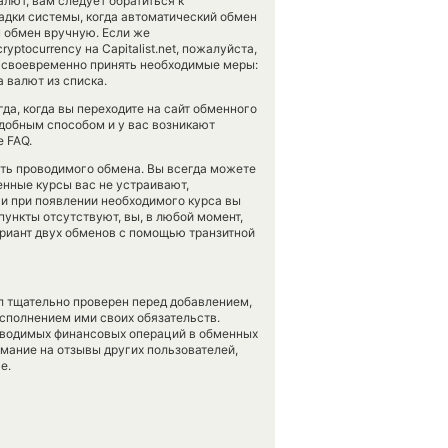
лют, вам следует обратиться к
адки системы, когда автоматический обмен
 обмен вручную. Если же
ptocurrency на Capitalist.net, пожалуйста,
 своевременно принять необходимые меры:
 валют из списка.
огда, когда вы переходите на сайт обменного
одобным способом и у вас возникают
 FAQ.
сть проводимого обмена. Вы всегда можете
енные курсы вас не устраивают,
 и при появлении необходимого курса вы
пункты отсутствуют, вы, в любой момент,
риант двух обменов с помощью транзитной
л тщательно проверен перед добавлением,
сполнением ими своих обязательств.
оводимых финансовых операций в обменных
имание на отзывы других пользователей,
е.