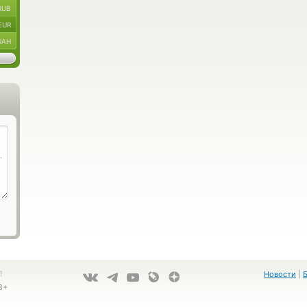
RUB
EUR
UAH
!
Новости
|
8+