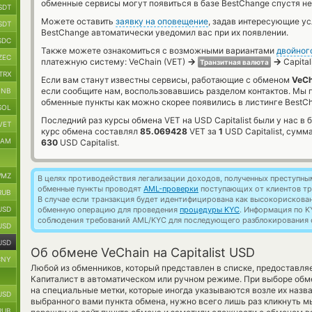
обменные сервисы могут появиться в базе BestChange спустя не
SDT
Можете оставить
заявку на оповещение
, задав интересующие у
SDT
BestChange автоматически уведомил вас при их появлении.
SDC
Также можете ознакомиться с возможными вариантами
двойног
ZEC
→
→
платежную систему: VeChain (VET)
Capital
Транзитная валюта
TRX
Если вам станут известны сервисы, работающие с обменом
VeCh
если сообщите нам, воспользовавшись разделом контактов. Мы
BNB
обменные пункты как можно скорее появились в листинге BestC
SOL
Последний раз курсы обмена VET на USD Capitalist были у нас в 
VET
курс обмена составлял
85.069428
VET за
1
USD Capitalist, сум
RAM
630
USD Capitalist.
MZ
В целях противодействия легализации доходов, полученных преступны
обменные пункты проводят
AML-проверки
поступающих от клиентов тр
RUB
В случае если транзакция будет идентифицирована как высокорискова
USD
обменную операцию для проведения
процедуры KYC
. Информация по K
соблюдения требований AML/KYC для последующего разблокирования с
USD
USD
Об обмене VeChain на Capitalist USD
CNY
Любой из обменников, который представлен в списке, предоставля
Капиталист в автоматическом или ручном режиме. При выборе обм
на специальные метки, которые иногда указываются возле их назва
USD
выбранного вами пункта обмена, нужно всего лишь раз кликнуть м
RUB