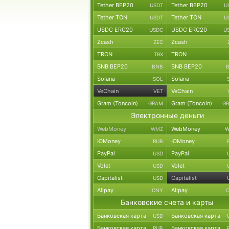
Tether BEP20
Tether BEP20
USDT
U
Tether TON
Tether TON
USDT
U
USDC ERC20
USDC ERC20
USDC
U
Zcash
Zcash
ZEC
TRON
TRON
TRX
BNB BEP20
BNB BEP20
BNB
Solana
Solana
SOL
VeChain
VeChain
VET
Gram (Toncoin)
Gram (Toncoin)
GRAM
G
Электронные деньги
WebMoney
WebMoney
WMZ
W
ЮMoney
ЮMoney
RUB
PayPal
PayPal
USD
Volet
Volet
USD
Capitalist
Capitalist
USD
Alipay
Alipay
CNY
Банковские счета и карты
Банковская карта
Банковская карта
USD
Банковская карта
Банковская карта
RUB