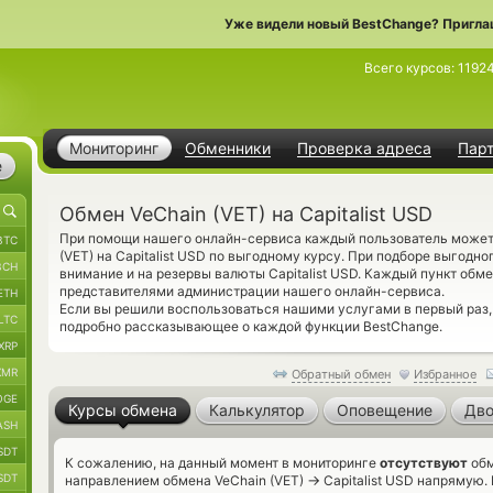
Уже видели новый BestChange? Пригла
Всего курсов:
1192
Мониторинг
Обменники
Проверка адреса
Пар
е
Обмен VeChain (VET) на Capitalist USD
При помощи нашего онлайн-сервиса каждый пользователь может 
BTC
(VET) на Capitalist USD по выгодному курсу. При подборе выгодн
BCH
внимание и на резервы валюты Capitalist USD. Каждый пункт обм
представителями администрации нашего онлайн-сервиса.
ETH
Если вы решили воспользоваться нашими услугами в первый раз
LTC
подробно рассказывающее о каждой функции BestChange.
XRP
XMR
Обратный обмен
Избранное
OGE
Курсы обмена
Калькулятор
Оповещение
Дво
ASH
SDT
К сожалению, на данный момент в мониторинге
отсутствуют
обм
SDT
→
направлением обмена VeChain (VET)
Capitalist USD напрямую. 