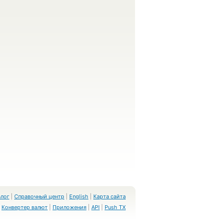
Блог
|
Справочный центр
|
English
|
Карта сайта
Конвертер валют
|
Приложения
|
API
|
Push TX