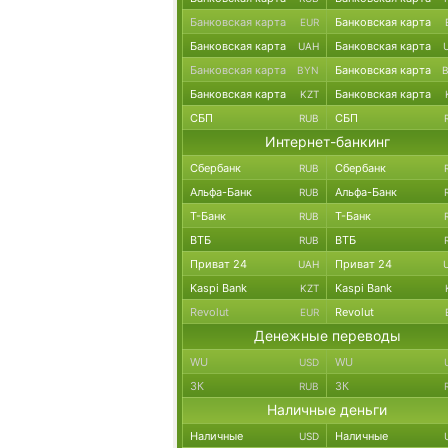
Банковская карта
Банковская карта
EUR
Банковская карта
Банковская карта
UAH
Банковская карта
Банковская карта
BYN
Банковская карта
Банковская карта
KZT
СБП
СБП
RUB
Интернет-банкинг
Сбербанк
Сбербанк
RUB
Альфа-Банк
Альфа-Банк
RUB
Т-Банк
Т-Банк
RUB
ВТБ
ВТБ
RUB
Приват 24
Приват 24
UAH
Kaspi Bank
Kaspi Bank
KZT
Revolut
Revolut
EUR
Денежные переводы
WU
WU
USD
ЗК
ЗК
RUB
Наличные деньги
Наличные
Наличные
USD