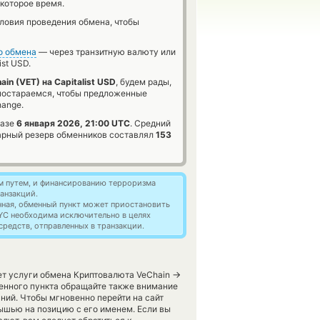
которое время.
словия проведения обмена, чтобы
о обмена
— через транзитную валюту или
ist USD.
ain (VET) на Capitalist USD
, будем рады,
 постараемся, чтобы предложенные
hange.
базе
6 января 2026, 21:00 UTC
. Средний
марный резерв обменников составлял
153
м путем, и финансированию терроризма
анзакций.
нная, обменный пункт может приостановить
YC необходима исключительно в целях
редств, отправленных в транзакции.
→
ет услуги обмена Криптовалюта VeChain
енного пункта обращайте также внимание
ний. Чтобы мгновенно перейти на сайт
ышью на позицию с его именем. Если вы