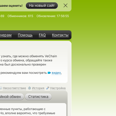
На новый сайт
шаем оценить!
469
Обменников:
615
Обновление:
17:56:55
тнерам
Помощь
FAQ
Контакты
узнать, где можно обменять VeChain
ого курса обмена, обращайте также
ена был досконально проверен
, рекомендуем вам посмотреть
видео
,
Несоответствие
История
Настройка
йной обмен
Статистика
енные пункты, работающие с
Но, вполне вероятно, что требуемые