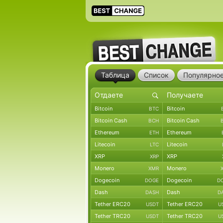
Таблица
Список
Популярно
Bitcoin
Bitcoin
BTC
Bitcoin Cash
Bitcoin Cash
BCH
Ethereum
Ethereum
ETH
Litecoin
Litecoin
LTC
XRP
XRP
XRP
Monero
Monero
XMR
Dogecoin
Dogecoin
DOGE
D
Dash
Dash
DASH
D
Tether ERC20
Tether ERC20
USDT
U
Tether TRC20
Tether TRC20
USDT
U