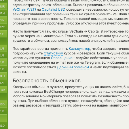
перешли на сайт пункта обмена и заметили сложности с обменом ва
администратору сайта-обменника. Бывают различные сбои и непол
EUR
VeChain (VET)
на
Capitalist USD
совершить невозможно, но доступен
UAH
заинтересовавший вас обменник так и не сумел обменять Ve Chain cry
поставьте нас в известность. Только с вашей помощью мы сможем
BYN
определим причину проблемы, либо же отключим этот пункт обмена
KZT
→
Часто получается так, что курсы VeChain
Capitalist интереснее т
RUB
пункта через наш мониторинг. Если вы никогда не меняли деньги п
трудности с обменом, воспользуйтесь нашей инструкцией в разделе
Постарайтесь всегда применять
Калькулятор
, чтобы сверить точно
RUB
подробно изучить
Статистику
курсов и резервов. Если текущие обм
RUB
используйте функцию
Оповещение
– задайте собственные условия,
получите оповещение на e-mail или же на Telegram. Если обменные 
RUB
можете воспользоваться
Двойным обменом
и найти подходящий ва
RUB
валюты.
UAH
Безопасность обменников
KZT
Каждый из обменных пунктов, присутствующих на нашем сайте, бы
EUR
при этом команда BestChange непрерывно следит за надлежащим и
Использование мониторинга позволяет повысить безопасность пр
пунктах. При выборе обменного пункта, пожалуйста, обращайте вн
USD
размер резервов и текущий статус обменника на нашем мониторинг
RUB
USD