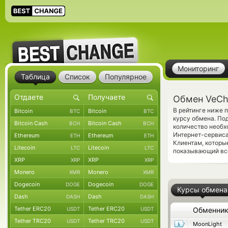
Мониторинг
Таблица
Список
Популярное
Обмен VeCha
В рейтинге ниже 
Bitcoin
Bitcoin
BTC
BTC
курсу обмена. По
Bitcoin Cash
Bitcoin Cash
BCH
BCH
количество необх
Интернет-сервиса
Ethereum
Ethereum
ETH
ETH
Клиентам, которы
Litecoin
Litecoin
LTC
LTC
показывающий все
XRP
XRP
XRP
XRP
Monero
Monero
XMR
XMR
Dogecoin
Dogecoin
DOGE
DOGE
Курсы обмена
Dash
Dash
DASH
DASH
Tether ERC20
Tether ERC20
USDT
USDT
Обменни
Tether TRC20
Tether TRC20
USDT
USDT
MoonLight