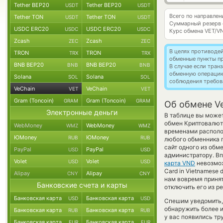
Tether BEP20
Tether BEP20
USDT
USDT
Всего по направлен
Tether TON
Tether TON
USDT
USDT
Суммарный резерв
USDC ERC20
USDC ERC20
USDC
USDC
Курс обмена
VET/V
Zcash
Zcash
ZEC
ZEC
В целях противоде
TRON
TRON
TRX
TRX
обменные пункты п
BNB BEP20
BNB BEP20
BNB
BNB
В случае если тра
обменную операци
Solana
Solana
SOL
SOL
соблюдения требов
VeChain
VeChain
VET
VET
Gram (Toncoin)
Gram (Toncoin)
GRAM
GRAM
Об обмене Ve
Электронные деньги
В таблице вы может
обмен Криптовалют
WebMoney
WebMoney
WMZ
WMZ
временами располож
ЮMoney
ЮMoney
RUB
RUB
любого обменника п
сайт одного из обм
PayPal
PayPal
USD
USD
администратору. Вп
Volet
Volet
USD
USD
карта VND
невозмож
Card in Vietnamese
Alipay
Alipay
CNY
CNY
нам вовремя приня
Банковские счета и карты
отключить его из р
Банковская карта
Банковская карта
USD
USD
Спешим уведомить,
обнаружить более 
Банковская карта
Банковская карта
RUB
RUB
у вас появились тр
Банковская карта
Банковская карта
EUR
EUR