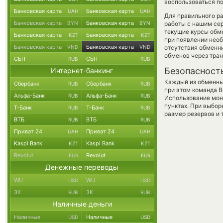
воспользоваться по
Банковская карта
Банковская карта
UAH
UAH
Для правильного ра
Банковская карта
Банковская карта
BYN
BYN
работы с нашим сер
текущие курсы обм
Банковская карта
Банковская карта
KZT
KZT
при появлении необ
Банковская карта
Банковская карта
VND
VND
отсутствия обменн
обменов через тра
СБП
СБП
RUB
RUB
Безопасност
Интернет-банкинг
Каждый из обменны
Сбербанк
Сбербанк
RUB
RUB
при этом команда 
Альфа-Банк
Альфа-Банк
RUB
RUB
Использование мон
пунктах. При выбор
Т-Банк
Т-Банк
RUB
RUB
размер резервов и 
ВТБ
ВТБ
RUB
RUB
Приват 24
Приват 24
UAH
UAH
Kaspi Bank
Kaspi Bank
KZT
KZT
Revolut
Revolut
EUR
EUR
Денежные переводы
WU
WU
USD
USD
ЗК
ЗК
RUB
RUB
Наличные деньги
Наличные
Наличные
USD
USD